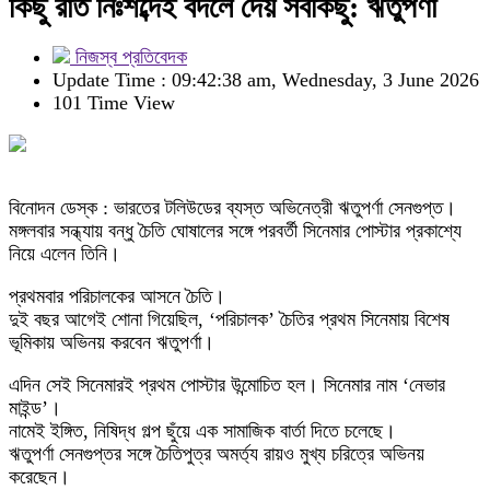
কিছু রাত নিঃশব্দেই বদলে দেয় সবকিছু: ঋতুপর্ণা
নিজস্ব প্রতিবেদক
Update Time : 09:42:38 am, Wednesday, 3 June 2026
101 Time View
বিনোদন ডেস্ক : ভারতের টলিউডের ব্যস্ত অভিনেত্রী ঋতুপর্ণা সেনগুপ্ত।
মঙ্গলবার সন্ধ্যায় বন্ধু চৈতি ঘোষালের সঙ্গে পরবর্তী সিনেমার পোস্টার প্রকাশ্যে
নিয়ে এলেন তিনি।
প্রথমবার পরিচালকের আসনে চৈতি।
দুই বছর আগেই শোনা গিয়েছিল, ‘পরিচালক’ চৈতির প্রথম সিনেমায় বিশেষ
ভূমিকায় অভিনয় করবেন ঋতুপর্ণা।
এদিন সেই সিনেমারই প্রথম পোস্টার উন্মোচিত হল। সিনেমার নাম ‘নেভার
মাইন্ড’।
নামেই ইঙ্গিত, নিষিদ্ধ গল্প ছুঁয়ে এক সামাজিক বার্তা দিতে চলেছে।
ঋতুপর্ণা সেনগুপ্তর সঙ্গে চৈতিপুত্র অমর্ত্য রায়ও মুখ্য চরিত্রে অভিনয়
করেছেন।