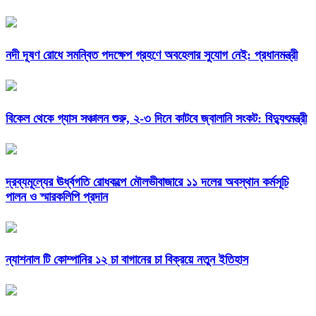
নদী দূষণ রোধে সমন্বিত পদক্ষেপ গ্রহণে অবহেলার সুযোগ নেই: প্রধানমন্ত্রী
বিকেল থেকে গ্যাস সঞ্চালন শুরু, ২-৩ দিনে কাটবে জ্বালানি সংকট: বিদ্যুৎমন্ত্রী
দ্রব্যমূল্যের ঊর্ধ্বগতি রোধকল্পে মৌলভীবাজারে ১১ দলের অবস্থান কর্মসূচি
পালন ও স্মারকলিপি প্রদান
ন্যাশনাল টি কোম্পানির ১২ চা বাগানের চা বিক্রয়ে নতুন ইতিহাস