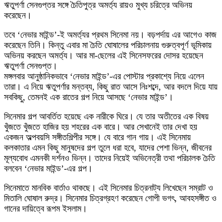
ঋতুপর্ণা সেনগুপ্তর সঙ্গে চৈতিপুত্র অমর্ত্য রায়ও মুখ্য চরিত্রে অভিনয়
করেছেন।
তবে ‘নেভার মাইন্ড’-ই অমর্ত্যর প্রথম সিনেমা নয়। বড়পর্দায় এর আগেও কাজ
করেছেন তিনি। কিন্তু এবার মা চৈতি ঘোষালের পরিচালনায় গুরুত্বপূর্ণ ভূমিকায়
অভিনয় করছেন অমর্ত্য। আর মা-ছেলের এই সিনেসফরের দোসর হয়েছেন
ঋতুপর্ণা সেনগুপ্ত।
মঙ্গলবার আনুষ্ঠানিকভাবে ‘নেভার মাইন্ড’-এর পোস্টার প্রকাশ্যে নিয়ে এলেন
তারা। এ নিয়ে ঋতুপর্ণার মন্তব্য, কিছু রাত আসে নিঃশব্দে, আর বদলে দিয়ে যায়
সবকিছু, তেমনই এক রাতের গল্প নিয়ে আসছে ‘নেভার মাইন্ড’।
সিনেমার গল্প আবর্তিত হয়েছে এক নারীকে ঘিরে। যে তার অতীতের এক বিষয়
খুঁজতে খুঁজতে হাজির হয় শহরের এক বারে। আর সেখানেই তার দেখা হয়
একজন অল্পবয়সি সঙ্গীতশিল্পীর সঙ্গে। যে বারে গান গায়। এই সিনেমায়
কলকাতার এমন কিছু মানুষদের গল্প তুলে ধরা হবে, যাদের পেশা ভিন্ন, জীবনের
মূল্যবোধ এমনকী দর্শনও ভিন্ন। তাদের নিয়েই অভিনেত্রী তথা পরিচালক চৈতি
বলবেন ‘নেভার মাইন্ড’-এর গল্প।
সিনেমাতে মানবিক বার্তাও থাকছে। এই সিনেমার চিত্রনাট্য লিখেছেন সম্রাট ও
মিতালি ঘোষাল রুদ্র। সিনেমার চিত্রগ্রহণ করেছেন গোপী ভগৎ, আবহসঙ্গীত ও
গানের দায়িত্বে রূপম ইসলাম।