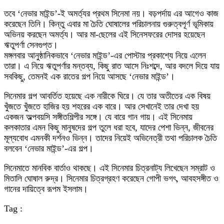
তবে ‘নেভার মাইন্ড’-ই অমর্ত্যর প্রথম সিনেমা নয়। বড়পর্দায় এর আগেও কাজ
করেছেন তিনি। কিন্তু এবার মা চৈতি ঘোষালের পরিচালনায় গুরুত্বপূর্ণ ভূমিকায়
অভিনয় করছেন অমর্ত্য। আর মা-ছেলের এই সিনেসফরের দোসর হয়েছেন
ঋতুপর্ণা সেনগুপ্ত।
মঙ্গলবার আনুষ্ঠানিকভাবে ‘নেভার মাইন্ড’-এর পোস্টার প্রকাশ্যে নিয়ে এলেন
তারা। এ নিয়ে ঋতুপর্ণার মন্তব্য, কিছু রাত আসে নিঃশব্দে, আর বদলে দিয়ে যায়
সবকিছু, তেমনই এক রাতের গল্প নিয়ে আসছে ‘নেভার মাইন্ড’।
সিনেমার গল্প আবর্তিত হয়েছে এক নারীকে ঘিরে। যে তার অতীতের এক বিষয়
খুঁজতে খুঁজতে হাজির হয় শহরের এক বারে। আর সেখানেই তার দেখা হয়
একজন অল্পবয়সি সঙ্গীতশিল্পীর সঙ্গে। যে বারে গান গায়। এই সিনেমায়
কলকাতার এমন কিছু মানুষদের গল্প তুলে ধরা হবে, যাদের পেশা ভিন্ন, জীবনের
মূল্যবোধ এমনকী দর্শনও ভিন্ন। তাদের নিয়েই অভিনেত্রী তথা পরিচালক চৈতি
বলবেন ‘নেভার মাইন্ড’-এর গল্প।
সিনেমাতে মানবিক বার্তাও থাকছে। এই সিনেমার চিত্রনাট্য লিখেছেন সম্রাট ও
মিতালি ঘোষাল রুদ্র। সিনেমার চিত্রগ্রহণ করেছেন গোপী ভগৎ, আবহসঙ্গীত ও
গানের দায়িত্বে রূপম ইসলাম।
Tag :