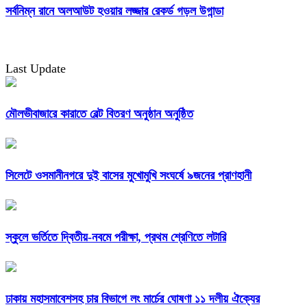
সর্বনিম্ন রানে অলআউট হওয়ার লজ্জার রেকর্ড গড়ল উগান্ডা
Last Update
মৌলভীবাজারে কারাতে বেল্ট বিতরণ অনুষ্ঠান অনুষ্ঠিত
সিলেটে ওসমানীনগরে দুই বাসের মুখোমুখি সংঘর্ষে ৯জনের প্রাণহানী
স্কুলে ভর্তিতে দ্বিতীয়-নবমে পরীক্ষা, প্রথম শ্রেণিতে লটারি
ঢাকায় মহাসমাবেশসহ চার বিভাগে লং মার্চের ঘোষণা ১১ দলীয় ঐক্যের