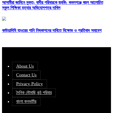
আসামীরা জামিনে মুক্ত; বাদীর পরিবারকে হুমকি: কমলগঞ্জে বহুল আলোচিত
স্কুল শিক্ষিকা হত্যার অভিযোগপত্র দাখিল
কাউয়াদিঘি হাওরের পানি নিষ্কাশনের দাবিতে বিক্ষোভ ও প্রতিবাদ সমাবেশ
About Us
Contact Us
Privacy Policy
দৈনিক মৌমাছি কন্ঠ পরিবার
বাংলা কনভার্টার