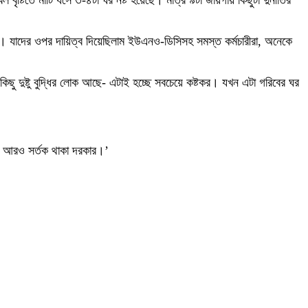
ৃষ্টিতে মাটি ধসে ৩-৪টা ঘর নষ্ট হয়েছে। মাত্র ৯টা জায়গায় কিছুটা দুর্নীতির
ছে। যাদের ওপর দায়িত্ব দিয়েছিলাম ইউএনও-ডিসিসহ সমস্ত কর্মচারীরা, অনেকে
ছু দুষ্টু বুদ্ধির লোক আছে‑ এটাই হচ্ছে সবচেয়ে কষ্টকর। যখন এটা গরিবের ঘর
ারে আরও সর্তক থাকা দরকার।’