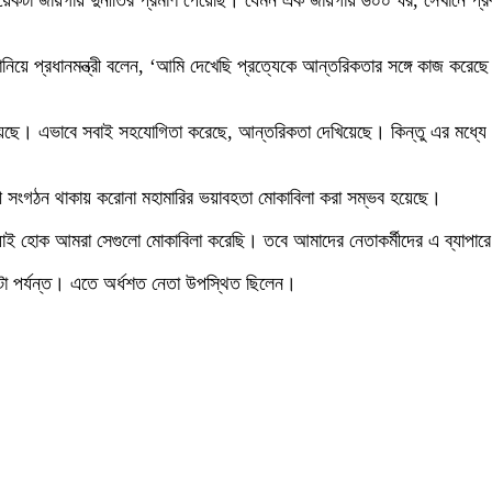
েকটা জায়গায় দুর্নীতির প্রমাণ পেয়েছি। যেমন এক জায়গায় ৬০০ ঘর, সেখানে প্রবল ব
ানিয়ে প্রধানমন্ত্রী বলেন, ‘আমি দেখেছি প্রত্যেকে আন্তরিকতার সঙ্গে কাজ করে
য়েছে। এভাবে সবাই সহযোগিতা করেছে, আন্তরিকতা দেখিয়েছে। কিন্তু এর মধ্যে কি
ালী সংগঠন থাকায় করোনা মহামারির ভয়াবহতা মোকাবিলা করা সম্ভব হয়েছে।
লেন, ‘যাই হোক আমরা সেগুলো মোকাবিলা করেছি। তবে আমাদের নেতাকর্মীদের এ ব্যাপ
২টা পর্যন্ত। এতে অর্ধশত নেতা উপস্থিত ছিলেন।