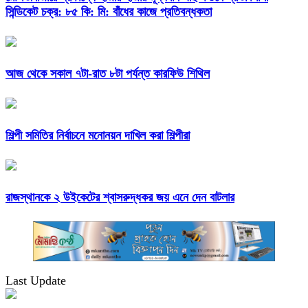
সিন্ডিকেট চক্র: ৮৫ কি: মি: বাঁধের কাজে প্রতিবন্ধকতা
আজ থেকে সকাল ৭টা-রাত ৮টা পর্যন্ত কারফিউ শিথিল
শিল্পী সমিতির নির্বাচনে মনোনয়ন দাখিল করা শিল্পীরা
রাজস্থানকে ২ উইকেটের শ্বাসরুদ্ধকর জয় এনে দেন বাটলার
Last Update