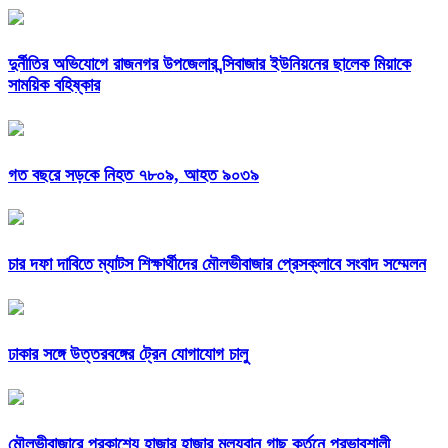
দুর্নীতির অভিযোগে রাজনগর উপজেলার ন্সিবাজার ইউনিয়নের ছালেক মিয়াকে
সাময়িক বহিষ্কার
গত বছরে সড়কে নিহত ৭৮০৯, আহত ৯০৩৯
চার দফা দাবিতে ম্যাটস শিক্ষার্থীদের মৌলভীবাজার প্রেসক্লাবে সংবাদ সম্মেলন
ঢাকার সঙ্গে উত্তরবঙ্গের ট্রেন যোগাযোগ চালু
মৌলভীবাজারে প্রকাশ্যে হাজার হাজার মূল্যবান গাছ কর্তনে প্রভাবশালী