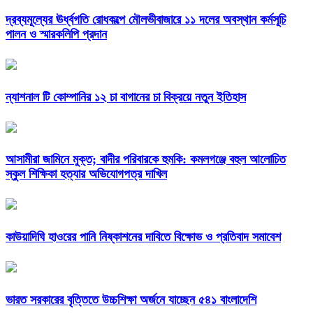
দ্রব্যমূল্যের ঊর্ধ্বগতি রোধকল্পে মৌলভীবাজারে ১১ দলের অবস্থান কর্মসূচি
পালন ও স্মারকলিপি প্রদান
ন্যাশনাল টি কোম্পানির ১২ চা বাগানের চা বিক্রয়ে নতুন ইতিহাস
আসামীরা জামিনে মুক্ত; বাদীর পরিবারকে হুমকি: কমলগঞ্জে বহুল আলোচিত
স্কুল শিক্ষিকা হত্যার অভিযোগপত্র দাখিল
কাউয়াদিঘি হাওরের পানি নিষ্কাশনের দাবিতে বিক্ষোভ ও প্রতিবাদ সমাবেশ
ভারত সরকারের বৃত্তিতে উচ্চশিক্ষা অর্জনে যাচ্ছেন ৫৪১ বাংলাদেশি