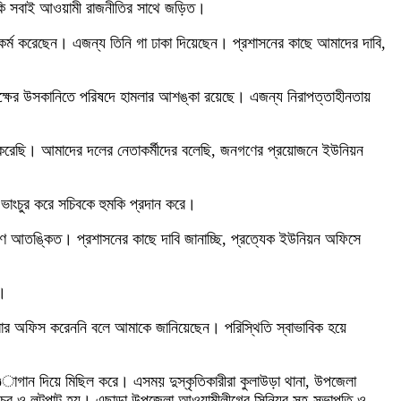
বাকি সবাই আওয়ামী রাজনীতির সাথে জড়িত।
অপকর্ম করেছেন। এজন্য তিনি গা ঢাকা দিয়েছেন। প্রশাসনের কাছে আমাদের দাবি,
তিপক্ষের উসকানিতে পরিষদে হামলার আশঙ্কা রয়েছে। এজন্য নিরাপত্তাহীনতায়
করেছি। আমাদের দলের নেতাকর্মীদের বলেছি, জনগণের প্রয়োজনে ইউনিয়ন
 ভাংচুর করে সচিবকে হুমকি প্রদান করে।
ারণে আতঙ্কিত। প্রশাসনের কাছে দাবি জানাচ্ছি, প্রত্যেক ইউনিয়ন অফিসে
ি।
োববার অফিস করেননি বলে আমাকে জানিয়েছেন। পরিস্থিতি স্বাভাবিক হয়ে
øাগান দিয়ে মিছিল করে। এসময় দুস্কৃতিকারীরা কুলাউড়া থানা, উপজেলা
ে ভাংচুর ও লুটপাট হয়। এছাড়া উপজেলা আওয়ামীলীগের সিনিয়র সহ-সভাপতি ও