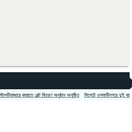
জারে কারাতে বেল্ট বিতরণ অনুষ্ঠান অনুষ্ঠিত
সিলেটে ওসমানীনগরে দুই বাসের মুখোম