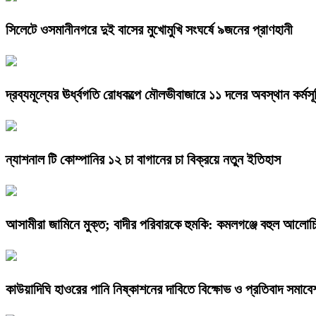
সিলেটে ওসমানীনগরে দুই বাসের মুখোমুখি সংঘর্ষে ৯জনের প্রাণহানী
দ্রব্যমূল্যের ঊর্ধ্বগতি রোধকল্পে মৌলভীবাজারে ১১ দলের অবস্থান কর্মসূ
ন্যাশনাল টি কোম্পানির ১২ চা বাগানের চা বিক্রয়ে নতুন ইতিহাস
আসামীরা জামিনে মুক্ত; বাদীর পরিবারকে হুমকি: কমলগঞ্জে বহুল আলোচি
কাউয়াদিঘি হাওরের পানি নিষ্কাশনের দাবিতে বিক্ষোভ ও প্রতিবাদ সমাবে