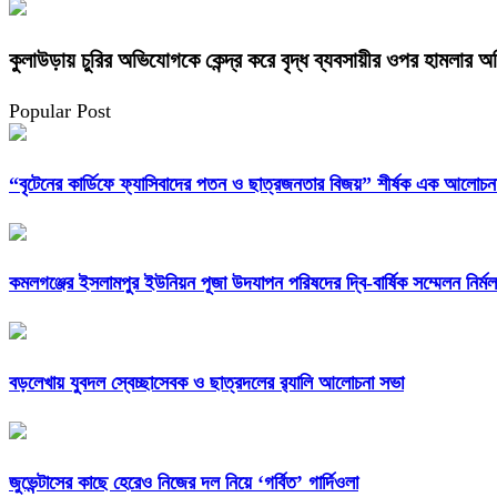
কুলাউড়ায় চুরির অভিযোগকে কেন্দ্র করে বৃদ্ধ ব্যবসায়ীর ওপর হামলার 
Popular Post
“বৃটেনের কার্ডিফে ফ্যাসিবাদের পতন ও ছাত্রজনতার বিজয়” শীর্ষক এক আলোচনা 
কমলগঞ্জের ইসলামপুর ইউনিয়ন পূজা উদযাপন পরিষদের দ্বি-বার্ষিক সম্মেলন নির্
বড়লেখায় যুবদল স্বেচ্ছাসেবক ও ছাত্রদলের র‌্যালি আলোচনা সভা
জুভেন্টাসের কাছে হেরেও নিজের দল নিয়ে ‘গর্বিত’ গার্দিওলা