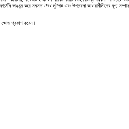
্মেসি ভাঙচুর করে সমস্ত ঔষধ লুটপাট এবং উপজেলা আওয়ামীলীগের যুগ্ম সম্পাদক
া ক্ষোভ প্রকাশ করেন।