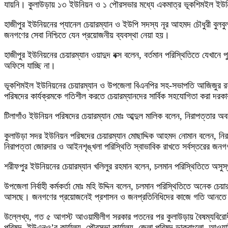
যায়নি। কুলাউড়ায় ১৩ ইউনিয়ন ও ১ পৌরসভার মধ্যে একমাত্র ভূকশিমইল ইউনিয়ন
হাজীপুর ইউনিয়নের প্যানেল চেয়ারম্যান ও ইউপি সদস্য নূর আহমদ চৌধুরী বুলবুল
জনগণের সেবা নিশ্চিতে যেন প্রয়োজনীয় ব্যবস্থা নেয়া হয়।
হাজীপুর ইউনিয়নের চেয়ারম্যান ওয়াদুদ বক্স বলেন, বর্তমান পরিস্থিতিতে যেখা
অফিসে যাচ্ছি না।
ভূকশিমইল ইউনিয়নের চেয়ারম্যান ও উপজেলা বিএনপির সহ-সভাপতি আজিজুর রহ
পরিষদের কার্যক্রমকে গতিশীল করতে চেয়ারম্যানদের সার্বিক সহযোগিতা করা দরক
টিলাগাঁও ইউনিয়ন পরিষদের চেয়ারম্যান মোঃ আব্দুল মালিক বলেন, নিরাপত্তার অ
কুলাউড়া সদর ইউনিয়ন পরিষদের চেয়ারম্যান মোছাদ্দিক আহমদ নোমান বলেন, নিরাপ
নিরাপত্তা জোরদার ও আইনশৃঙ্খলা পরিস্থিতি স্বাভাবিক রাখতে সর্বস্তরের জ
শরীফপুর ইউনিয়নের চেয়ারম্যান খলিলুর রহমান বলেন, চলমান পরিস্থিতিতে অস
উপজেলা নির্বাহী কর্মকর্তা মোঃ মহি উদ্দিন বলেন, চলমান পরিস্থিতিতে অনেক 
আসছে। জনগণের প্রয়োজনেই প্রশাসন ও জনপ্রতিনিধিদের কাজে গতি আনতে 
উল্লেখ্য, গত ৫ আগস্ট আওয়ামীলীগ সরকার পতনের পর কুলাউড়ায় বৈষম্যবিরোধী 
পরিষদ, ইউএনও’র কার্যালয়, পৌরসভা কার্যালয়, জেলা পরিষদ ডাকবাংলো, আওয়ামী