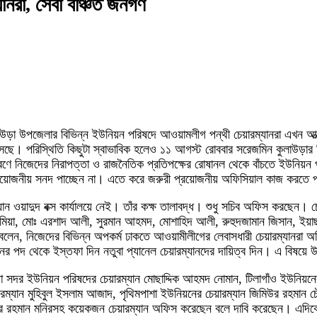
ানরা, সেবা বঞ্চিত জনগণ
াউড়া উপজেলার বিভিন্ন ইউনিয়ন পরিষদে আওয়ামলীগ পন্থী চেয়ারম্যানরা এখন আত
ছে। পরিস্থিতি কিছুটা স্বাভাবিক হলেও ১১ আগস্ট রোববার সরেজমিন কুলাউড়ার বিভি
ে নিজেদের নিরাপত্তা ও রাজনৈতিক প্রতিপক্ষের রোষানল থেকে বাঁচতে ইউনিয়ন 
প্রয়োজনীয় সনদ পাচ্ছেন না। এতে করে জরুরী প্রয়োজনীয় অফিসিয়াল কাজ করতে প
য়াদুদ বক্স কার্যালয়ে নেই। তাঁর কক্ষ তালাবদ্ধ। শুধু সচিব অফিস করছেন। চেয়ারম্
মিয়া, মোঃ এরশাদ আলী, সুরমান আহমদ, মোশাহিদ আলী, রুহুদজামান জিসান, ইয়া
ন, নিজেদের বিভিন্ন অপকর্ম ঢাকতে আওয়ামীলীগের লেবাসধারী চেয়ারম্যানরা অফিসে
 পদ থেকে ইস্তফা দিন নতুবা প্যানেল চেয়ারম্যানদের দায়িত্ব দিন। এ বিষয়ে উর্দ্
দর ইউনিয়ন পরিষদের চেয়ারম্যান মোছাদ্দিক আহমদ নোমান, টিলাগাঁও ইউনিয়নের চে
ারম্যান মুহিবুল ইসলাম আজাদ, পৃথিমপাশা ইউনিয়নের চেয়ারম্যান জিমিউর রহমান 
ুর রহমান মনিরসহ কয়েকজন চেয়ারম্যান অফিস করেছেন বলে দাবি করেছেন। এদিক