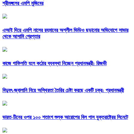
শ্রীমঙ্গলের এমপি মুজিবের
এআই দিয়ে এমপি নাসের রহমানের অশ্লীল ভিডিও ছড়ানোর অভিযোগে সাভার
থেকে আসামি গ্রেপ্তার
কাজে গাফিলতি হলে কঠোর ব্যবস্থা নিচ্ছেন প্রধানমন্ত্রী: রিজভী
বিদ্যুৎ-জ্বালানি নিয়ে অস্থিরতা তৈরির চেষ্টা করছে একটি চক্র: প্রধানমন্ত্রী
ভারত-চীনের ওপর ১০০ শতাংশ শুল্ক আরোপের বিল পাস যুক্তরাষ্ট্রের সিনেটে