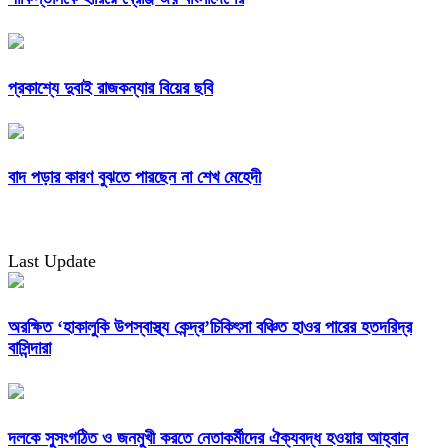
প্রকাশ্যে দুবাই রাজকন্যার বিয়ের ছবি
বাদ পড়ার কারণ বুঝতে পারছেন না শেখ মেহেদী
Last Update
অরক্ষিত ‘হাকালুকি উপস্বাস্থ্য কেন্দ্র’চিকিৎসা বঞ্চিত হাওর পারের হতদরিদ্র
বাসিন্দারা
দলকে সুসংগঠিত ও জনমুখী করতে নেতাকর্মীদের ঐক্যবদ্ধ হওয়ার আহ্বান