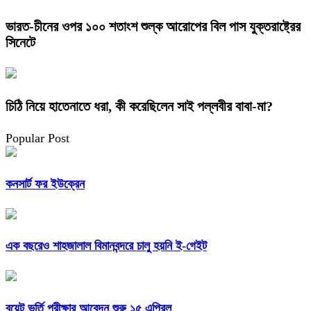
ভারত-চীনের ওপর ১০০ শতাংশ শুল্ক আরোপের বিল পাস যুক্তরাষ্ট্রের
সিনেটে
চিঠি নিয়ে হাতেনাতে ধরা, কী করেছিলেন সাই পল্লবীর বাবা-মা?
Popular Post
কনসার্ট ফর ইউক্রেন
এক বছরেও শাহজালাল বিমানবন্দরে চালু হয়নি ই-গেইট
বুয়েট ভর্তি পরীক্ষার আবেদন শুরু ১৫ এপ্রিল