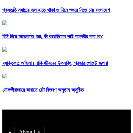
প্রস্তুতি ম্যাচের ভুল হাতে থাকা ৩ দিনে শুধরে নিতে চায় বাংলাদেশ
চিঠি নিয়ে হাতেনাতে ধরা, কী করেছিলেন সাই পল্লবীর বাবা-মা?
ব্যক্তিগত অভিমান নাকি জীবনের উপলব্ধি, প্রভার পোস্টে জল্পনা
মৌলভীবাজারে কারাতে বেল্ট বিতরণ অনুষ্ঠান অনুষ্ঠিত
About Us