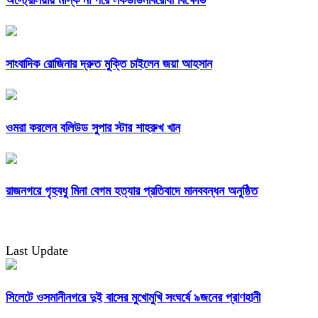
সাংবাদিক রোজিনার দ্রুত মুক্তি চাইলেন জয়া আহসান
ওমরা করলেন বলিউড সুপার স্টার শাহরুখ খান
রাজনগরে গৃহবধু মিনা বেগম হত্যার প্রতিবাদে মানববন্ধন অনুষ্ঠিত
Last Update
সিলেটে ওসমানীনগরে দুই বাসের মুখোমুখি সংঘর্ষে ৯জনের প্রাণহানী