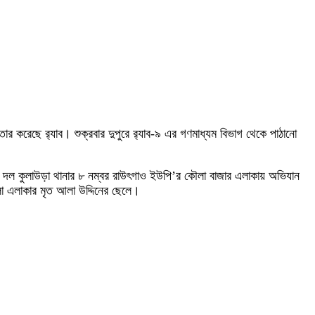
করেছে র‌্যাব। শুক্রবার দুপুরে র‌্যাব-৯ এর গণমাধ্যম বিভাগ থেকে পাঠানো
যানিক দল কুলাউড়া থানার ৮ নম্বর রাউৎগাও ইউপি’র কৌলা বাজার এলাকায় অভিযান
 এলাকার মৃত আলা উদ্দিনের ছেলে।