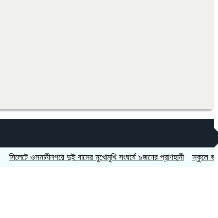
ে ওসমানীনগরে দুই বাসের মুখোমুখি সংঘর্ষে ৯জনের প্রাণহানী
স্কুলে ভর্তিতে দ্ব