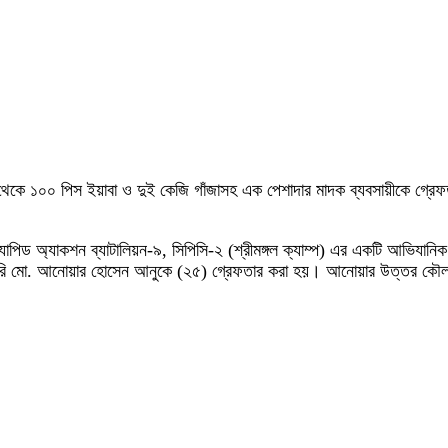
ে ১০০ পিস ইয়াবা ও দুই কেজি গাঁজাসহ এক পেশাদার মাদক ব্যবসায়ীকে গ্রেফতার 
ে র‌্যাপিড অ্যাকশন ব্যাটালিয়ন-৯, সিপিসি-২ (শ্রীমঙ্গল ক্যাম্প) এর একটি আভি
রবারি মো. আনোয়ার হোসেন আনুকে (২৫) গ্রেফতার করা হয়। আনোয়ার উত্তর কৌলা