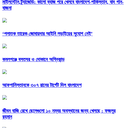
মাইলস্টোন ট্র্যাজেডি: কালো ব্যাজ পরে খেলবে বাংলাদেশ-পাকিস্তান, বাদ গান-
বাজনা
‘পলাতক তারেক-জোবায়দার আইনি লড়াইয়ের সুযোগ নেই’
কমলগঞ্জে বসতঘর ও দোকানে অগ্নিকান্ড
আফগানিস্তানকে ৩০৭ রানের টার্গেট দিল বাংলাদেশ
জীবন বাজি রেখে ছেলেগুলো ১০ নম্বর অবস্থানের জন্য খেলছে : ফজলুর
রহমান