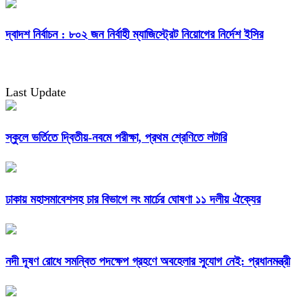
দ্বাদশ নির্বাচন : ৮০২ জন নির্বাহী ম্যাজিস্ট্রেট নিয়োগের নির্দেশ ইসির
Last Update
স্কুলে ভর্তিতে দ্বিতীয়-নবমে পরীক্ষা, প্রথম শ্রেণিতে লটারি
ঢাকায় মহাসমাবেশসহ চার বিভাগে লং মার্চের ঘোষণা ১১ দলীয় ঐক্যের
নদী দূষণ রোধে সমন্বিত পদক্ষেপ গ্রহণে অবহেলার সুযোগ নেই: প্রধানমন্ত্রী