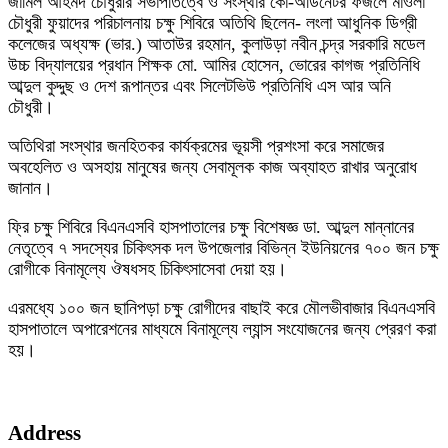
জামিল আহমদ চৌধুরীর সভাপতিত্বে ও সংস্থার কো-অর্ডিনেটর ফজলে মাওলা
চৌধুরী ফুয়াদের পরিচালনায় চক্ষু শিবিরে অতিথি ছিলেন- লংলা আধুনিক ডিগ্রী
কলেজের অধ্যক্ষ (ভার.) আতাউর রহমান, কুলাউড়া নবীন চন্দ্র সরকারি মডেল
উচ্চ বিদ্যালয়ের প্রধান শিক্ষক মো. আমির হোসেন, ভোরের কাগজ প্রতিনিধি
আব্দুল কুদ্দুছ ও দেশ রূপান্তর এবং সিলেটভিউ প্রতিনিধি এস আর অনি
চৌধুরী।
অতিথিরা সংস্থার জনহিতকর কার্যক্রমের ভূয়সী প্রশংসা করে সমাজের
অবহেলিত ও অসহায় মানুষের জন্য সেবামূলক কাজ অব্যাহত রাখার অনুরোধ
জানান।
ফ্রি চক্ষু শিবিরে বিএনএসবি হাসপাতালের চক্ষু বিশেষজ্ঞ ডা. আব্দুল মান্নানের
নেতৃত্বে ৭ সদস্যের চিকিৎসক দল উপজেলার বিভিন্ন ইউনিয়নের ৭০০ জন চক্ষু
রোগীকে বিনামূল্যে ঔষধসহ চিকিৎসাসেবা দেয়া হয়।
এরমধ্যে ১০০ জন ছানিপড়া চক্ষু রোগীদের বাছাই করে মৌলভীবাজার বিএনএসবি
হাসপাতালে অপারেশনের মাধ্যমে বিনামূল্যে ল্যান্স সংযোজনের জন্য প্রেরণ করা
হয়।
Address