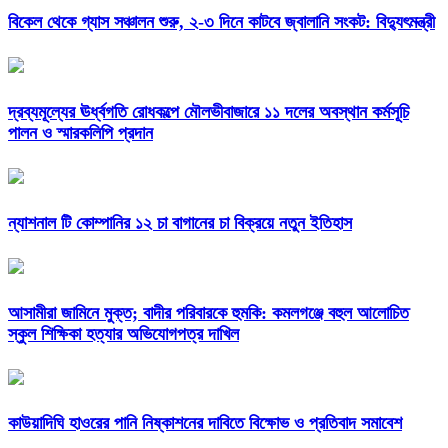
বিকেল থেকে গ্যাস সঞ্চালন শুরু, ২-৩ দিনে কাটবে জ্বালানি সংকট: বিদ্যুৎমন্ত্রী
দ্রব্যমূল্যের ঊর্ধ্বগতি রোধকল্পে মৌলভীবাজারে ১১ দলের অবস্থান কর্মসূচি
পালন ও স্মারকলিপি প্রদান
ন্যাশনাল টি কোম্পানির ১২ চা বাগানের চা বিক্রয়ে নতুন ইতিহাস
আসামীরা জামিনে মুক্ত; বাদীর পরিবারকে হুমকি: কমলগঞ্জে বহুল আলোচিত
স্কুল শিক্ষিকা হত্যার অভিযোগপত্র দাখিল
কাউয়াদিঘি হাওরের পানি নিষ্কাশনের দাবিতে বিক্ষোভ ও প্রতিবাদ সমাবেশ