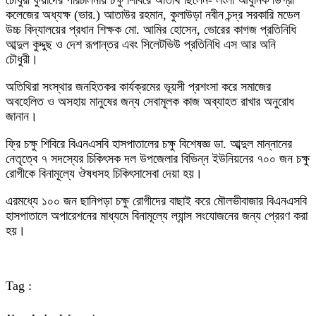
চৌধুরী ফুয়াদের পরিচালনায় চক্ষু শিবিরে অতিথি ছিলেন- লংলা আধুনিক ডিগ্রী
কলেজের অধ্যক্ষ (ভার.) আতাউর রহমান, কুলাউড়া নবীন চন্দ্র সরকারি মডেল
উচ্চ বিদ্যালয়ের প্রধান শিক্ষক মো. আমির হোসেন, ভোরের কাগজ প্রতিনিধি
আব্দুল কুদ্দুছ ও দেশ রূপান্তর এবং সিলেটভিউ প্রতিনিধি এস আর অনি
চৌধুরী।
অতিথিরা সংস্থার জনহিতকর কার্যক্রমের ভূয়সী প্রশংসা করে সমাজের
অবহেলিত ও অসহায় মানুষের জন্য সেবামূলক কাজ অব্যাহত রাখার অনুরোধ
জানান।
ফ্রি চক্ষু শিবিরে বিএনএসবি হাসপাতালের চক্ষু বিশেষজ্ঞ ডা. আব্দুল মান্নানের
নেতৃত্বে ৭ সদস্যের চিকিৎসক দল উপজেলার বিভিন্ন ইউনিয়নের ৭০০ জন চক্ষু
রোগীকে বিনামূল্যে ঔষধসহ চিকিৎসাসেবা দেয়া হয়।
এরমধ্যে ১০০ জন ছানিপড়া চক্ষু রোগীদের বাছাই করে মৌলভীবাজার বিএনএসবি
হাসপাতালে অপারেশনের মাধ্যমে বিনামূল্যে ল্যান্স সংযোজনের জন্য প্রেরণ করা
হয়।
Tag :