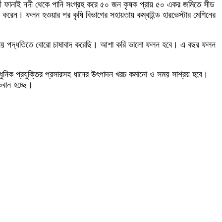
র্তী ফানাই নদী থেকে পানি সংগ্রহ করে ৫০ জন কৃষক প্রায় ৫০ একর জমিতে সীড
পণ করেন। ফলন হওয়ার পর কৃষি বিভাগের সহায়তায় কম্বাইন্ড হারভেস্টার মেশিনের
লয় পদ্ধতিতে বোরো চাষাবাদ করেছি। আশা করি ভালো ফলন হবে। এ বছর ফলন
আধুনিক প্রযুক্তির প্রসারসহ ধানের উৎপাদন খরচ কমানো ও সময় সাশ্রয় হবে।
ভবান হচ্ছে।