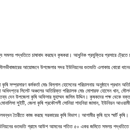
ন্য সমলয় পদ্ধতিতে চাষাবাদ করছেন কৃষকরা। আধুনিক প্রযুক্তির প্রসারে ট্র
 মৌলভীবাজারের আয়োজনে উপজেলার সদর ইউনিয়নের গুতগুতি এলাকায় বোরো ধানের 
া কৃষি সম্প্রসারণ কর্মকর্তা মোঃ বিল্লাল হোসেনের পরিচালনায় অনুষ্ঠানে প্রধান 
রণ অধিদপ্তর সিলেট অঞ্চলের অতিরিক্ত পরিচালক মোঃ মোশারফ হোসেন খান, মৌলভী
ক্তব্য দেন উপজেলা কৃষি অফিসার মুহাম্মদ জসিম উদ্দিন। কৃষকদের পক্ষ থেকে ব
মোনালিসা সুইটি, জেলা কৃষি প্রকৌশলী সোনিয়া শাহনিয়া জামান, ইউনিয়ন আওয়াম
কের মেলবন্ধন তৈরীতে কাজ করছে সরকারের কৃষি বিভাগ। আগামীর কৃষি হবে স্মার্ট
উনিয়নের গুতগুতি গ্রামে আউশ আমনের পতিত ৫০ একর জমিতে সমলয় পদ্ধতিতে 