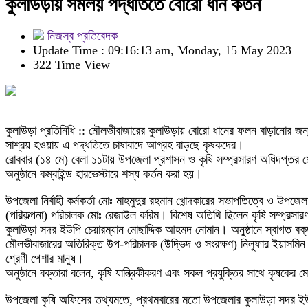
কুলাউড়ায় সমলয় পদ্ধতিতে বোরো ধান কর্তন
নিজস্ব প্রতিবেদক
Update Time : 09:16:13 am, Monday, 15 May 2023
322 Time View
কুলাউড়া প্রতিনিধি :: মৌলভীবাজারের কুলাউড়ায় বোরো ধানের ফলন বাড়ানোর জ
সাশ্রয় হওয়ায় এ পদ্ধতিতে চাষাবাদে আগ্রহ বাড়ছে কৃষকদের।
রোববার (১৪ মে) বেলা ১১টায় উপজেলা প্রশাসন ও কৃষি সম্প্রসারণ অধিদপ্তর
অনুষ্ঠানে কম্বাইন্ড হারভেস্টারে শস্য কর্তন করা হয়।
উপজেলা নির্বাহী কর্মকর্তা মোঃ মাহমুদুর রহমান খোন্দকারের সভাপতিত্বে ও উপজেল
(পরিকল্পনা) পরিচালক মোঃ রেজাউল করিম। বিশেষ অতিথি ছিলেন কৃষি সম্প্রসা
কুলাউড়া সদর ইউপি চেয়ারম্যান মোছাদ্দিক আহমদ নোমান। অনুষ্ঠানে স্বাগত ব
মৌলভীবাজারের অতিরিক্ত উপ-পরিচালক (উদ্ভিদ ও সংরক্ষণ) নিলুফার ইয়াসমিন 
শ্রেণী পেশার মানুষ।
অনুষ্ঠানে বক্তারা বলেন, কৃষি যান্ত্রিকীকরণ এবং সকল প্রযুক্তির সাথে কৃষ
উপজেলা কৃষি অফিসের তথ্যমতে, প্রথমবারের মতো উপজেলার কুলাউড়া সদর ই