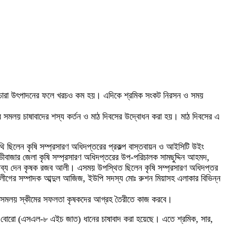
েতে চারা উৎপাদনের ফলে খরচও কম হয়। এদিকে শ্রমিক সংকট নিরসন ও সময়
সমলয় চাষাবাদের শস্য কর্তন ও মাঠ দিবসের উদ্বোধন করা হয়। মাঠ দিবসের এ
অতিথি ছিলেন কৃষি সম্প্রসারণ অধিদপ্তরের প্রকল্প বাস্তবায়ন ও আইসিটি উইং
বাজার জেলা কৃষি সম্প্রসারণ অধিদপ্তরের উপ-পরিচালক সামছুদ্দিন আহমদ,
ক্তব্য দেন কৃষক রজব আলী। এসময় উপস্থিত ছিলেন কৃষি সম্প্রসারণ অধিদপ্তর
ীলীগের সম্পাদক আব্দুল আজিজ, ইউপি সদস্য মোঃ রুশন মিয়াসহ এলাকার বিভিন্ন
 কৃষি। সমলয় স্কীমের সফলতা কৃষকদের আগ্রহ তৈরীতে কাজ করবে।
বোরো (এসএল-৮ এইচ জাত) ধানের চাষাবাদ করা হয়েছে। এতে শ্রমিক, সার,