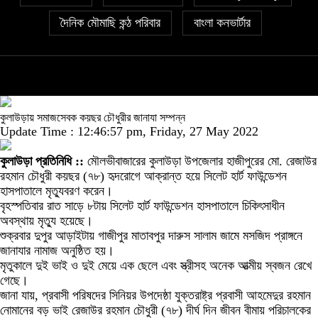
দৈনিক মৌমাছি কন্ঠ পরিবার
বাংলা কনভার্টার
কুলাউড়ায় সমাজসেবক কয়ছর চৌধুরীর জানাযা সম্পন্ন
Update Time : 12:46:57 pm, Friday, 27 May 2022
কুলাউড়া প্রতিনিধি ::
মৌলভীবাজারের কুলাউড়া উপজেলার হাজীপুরের মো. রেজাউর
রহমান চৌধুরী কয়ছর (৭৮) হৃদরোগে আক্রান্ত হয়ে সিলেট হার্ট ফাউন্ডেশন
হাসপাতালে মৃত্যুবরণ করেন।
বৃহস্পতিবার রাত সাড়ে ৮টায় সিলেট হার্ট ফাউন্ডেশন হাসপাতালে চিকিৎসাধীন
অবস্থায় মৃত্যু হয়েছে।
শুক্রবার দুপুর আড়াইটায় গাজীপুর মাতাবপুর দারুস সালাম জামে মসজিদ প্রাঙ্গনে
জানাযার নামাজ অনুষ্ঠিত হয়।
মৃতুকালে দুই ভাই ও দুই মেয়ে এক ছেলে এবং স্ত্রীসহ অনেক আত্মীয় স্বজন রেখে
গেছে।
জানা যায়, প্রবাসী পরিষদের সিনিয়র উপদেষ্ঠা যুক্তরাষ্ট্র প্রবাসী আহমেদুর রহমান
নোমানের বড় ভাই রেজাউর রহমান চৌধুরী (৭৮) দীর্ঘ দিন জীবন বীমায় পরিচালকের