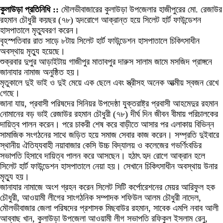
কুলাউড়া প্রতিনিধি ::
মৌলভীবাজারের কুলাউড়া উপজেলার হাজীপুরের মো. রেজাউর
রহমান চৌধুরী কয়ছর (৭৮) হৃদরোগে আক্রান্ত হয়ে সিলেট হার্ট ফাউন্ডেশন
হাসপাতালে মৃত্যুবরণ করেন।
বৃহস্পতিবার রাত সাড়ে ৮টায় সিলেট হার্ট ফাউন্ডেশন হাসপাতালে চিকিৎসাধীন
অবস্থায় মৃত্যু হয়েছে।
শুক্রবার দুপুর আড়াইটায় গাজীপুর মাতাবপুর দারুস সালাম জামে মসজিদ প্রাঙ্গনে
জানাযার নামাজ অনুষ্ঠিত হয়।
মৃতুকালে দুই ভাই ও দুই মেয়ে এক ছেলে এবং স্ত্রীসহ অনেক আত্মীয় স্বজন রেখে
গেছে।
জানা যায়, প্রবাসী পরিষদের সিনিয়র উপদেষ্ঠা যুক্তরাষ্ট্র প্রবাসী আহমেদুর রহমান
নোমানের বড় ভাই রেজাউর রহমান চৌধুরী (৭৮) দীর্ঘ দিন জীবন বীমায় পরিচালকের
দায়িত্ব পালন করেন। পরে চাকরী শেষ করে বাড়ীতে আসার পর এলাকায় বিভিন্ন
সামাজিক সংগঠনের সাথে জড়িত হয়ে সমাজ সেবার কাজ করেন। সম্প্রতি দুইবারে
স্থানীয় ঐতিয্যবাহী নয়াবাজার কেসি উচ্চ বিদ্যালয় ও কলেজের গভর্ণিংবডির
সভাপতি হিসাবে দায়িত্ব পালন করে আসছেন। হঠাৎ হৃদ রোগে আক্রান হলে
সিলেট হার্ট ফাউন্ডেশন হাসপাতালে নেয়া হয়। সেখানে চিকিৎসাধীন অবস্থায় উনার
মৃত্যু হয়।
জানাযার নামাজে অংশ গ্রহন করেন সিলেট সিটি কর্পোরেশনের মেয়র আরিফুল হক
চৌধুরী, আওয়ামী লীগের সাংগঠনিক সম্পাদক শফিউল আলম চৌধুরী নাদেল,
মৌলভীবাজার জেলা পরিষদের প্রশাসক মিছবাউর রহমান, সাবেক এমপি নবাব আলী
আব্বাছ খান, কুলাউড়া উপজেলা আওয়ামী লীগ সভাপতি রফিকুল ইসলাম রেনু,