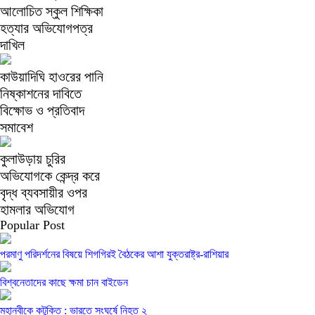
আলোচিত স্কুল শিক্ষিকা
হত্যার অভিযোগপত্র
দাখিল
কাউয়াদিঘি হাওরের পানি
নিষ্কাশনের দাবিতে
বিক্ষোভ ও প্রতিবাদ
সমাবেশ
কুলাউড়ায় চুরির
অভিযোগকে কেন্দ্র করে
বৃদ্ধ ব্যবসায়ীর ওপর
হামলার অভিযোগ
Popular Post
পরমাণু পরিদর্শনের বিষয়ে শিগগিরই বৈঠকের আশা যুক্তরাষ্ট্র-রাশিয়ার
বিশ্বনেতাদের কাছে ক্ষমা চান বাইডেন
মহানবীকে কটুক্তি : ভারতে সংঘর্ষে নিহত ২