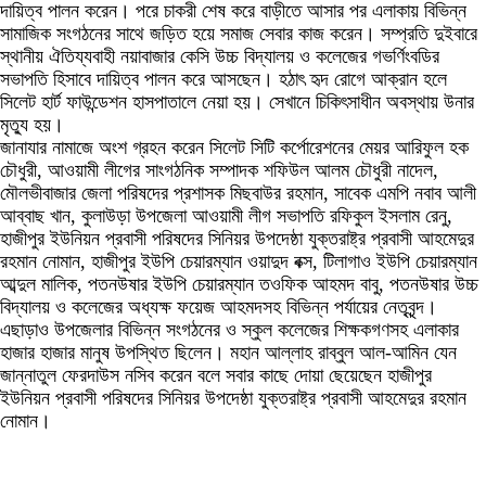
দায়িত্ব পালন করেন। পরে চাকরী শেষ করে বাড়ীতে আসার পর এলাকায় বিভিন্ন
সামাজিক সংগঠনের সাথে জড়িত হয়ে সমাজ সেবার কাজ করেন। সম্প্রতি দুইবারে
স্থানীয় ঐতিয্যবাহী নয়াবাজার কেসি উচ্চ বিদ্যালয় ও কলেজের গভর্ণিংবডির
সভাপতি হিসাবে দায়িত্ব পালন করে আসছেন। হঠাৎ হৃদ রোগে আক্রান হলে
সিলেট হার্ট ফাউন্ডেশন হাসপাতালে নেয়া হয়। সেখানে চিকিৎসাধীন অবস্থায় উনার
মৃত্যু হয়।
জানাযার নামাজে অংশ গ্রহন করেন সিলেট সিটি কর্পোরেশনের মেয়র আরিফুল হক
চৌধুরী, আওয়ামী লীগের সাংগঠনিক সম্পাদক শফিউল আলম চৌধুরী নাদেল,
মৌলভীবাজার জেলা পরিষদের প্রশাসক মিছবাউর রহমান, সাবেক এমপি নবাব আলী
আব্বাছ খান, কুলাউড়া উপজেলা আওয়ামী লীগ সভাপতি রফিকুল ইসলাম রেনু,
হাজীপুর ইউনিয়ন প্রবাসী পরিষদের সিনিয়র উপদেষ্ঠা যুক্তরাষ্ট্র প্রবাসী আহমেদুর
রহমান নোমান, হাজীপুর ইউপি চেয়ারম্যান ওয়াদুদ বক্স, টিলাগাও ইউপি চেয়ারম্যান
আব্দুল মালিক, পতনউষার ইউপি চেয়ারম্যান তওফিক আহমদ বাবু, পতনউষার উচ্চ
বিদ্যালয় ও কলেজের অধ্যক্ষ ফয়েজ আহমদসহ বিভিন্ন পর্যায়ের নেতৃবৃন্দ।
এছাড়াও উপজেলার বিভিন্ন সংগঠনের ও স্কুল কলেজের শিক্ষকগণসহ এলাকার
হাজার হাজার মানুষ উপস্থিত ছিলেন। মহান আল্লাহ রাব্বুল আল-আমিন যেন
জান্নাতুল ফেরদাউস নসিব করেন বলে সবার কাছে দোয়া ছেয়েছেন হাজীপুর
ইউনিয়ন প্রবাসী পরিষদের সিনিয়র উপদেষ্ঠা যুক্তরাষ্ট্র প্রবাসী আহমেদুর রহমান
নোমান।