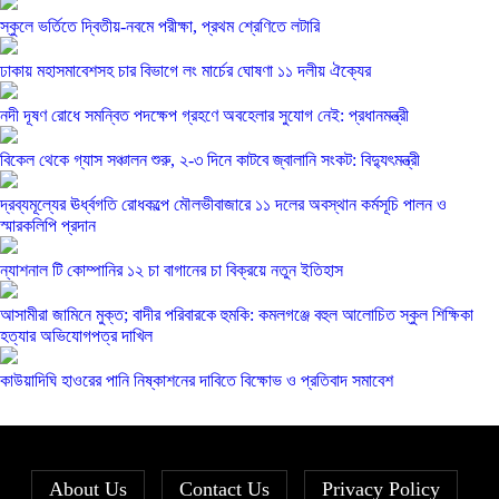
স্কুলে ভর্তিতে দ্বিতীয়-নবমে পরীক্ষা, প্রথম শ্রেণিতে লটারি
ঢাকায় মহাসমাবেশসহ চার বিভাগে লং মার্চের ঘোষণা ১১ দলীয় ঐক্যের
নদী দূষণ রোধে সমন্বিত পদক্ষেপ গ্রহণে অবহেলার সুযোগ নেই: প্রধানমন্ত্রী
বিকেল থেকে গ্যাস সঞ্চালন শুরু, ২-৩ দিনে কাটবে জ্বালানি সংকট: বিদ্যুৎমন্ত্রী
দ্রব্যমূল্যের ঊর্ধ্বগতি রোধকল্পে মৌলভীবাজারে ১১ দলের অবস্থান কর্মসূচি পালন ও
স্মারকলিপি প্রদান
ন্যাশনাল টি কোম্পানির ১২ চা বাগানের চা বিক্রয়ে নতুন ইতিহাস
আসামীরা জামিনে মুক্ত; বাদীর পরিবারকে হুমকি: কমলগঞ্জে বহুল আলোচিত স্কুল শিক্ষিকা
হত্যার অভিযোগপত্র দাখিল
কাউয়াদিঘি হাওরের পানি নিষ্কাশনের দাবিতে বিক্ষোভ ও প্রতিবাদ সমাবেশ
About Us
Contact Us
Privacy Policy