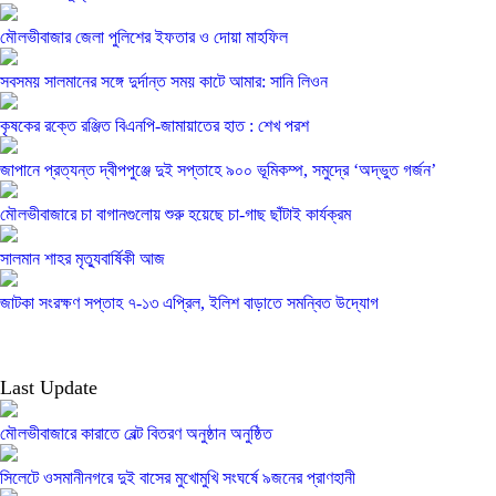
মৌলভীবাজার জেলা পুলিশের ইফতার ও দোয়া মাহফিল
সবসময় সালমানের সঙ্গে দুর্দান্ত সময় কাটে আমার: সানি লিওন
কৃষকের রক্তে রঞ্জিত বিএনপি-জামায়াতের হাত : শেখ পরশ
জাপানে প্রত্যন্ত দ্বীপপুঞ্জে দুই সপ্তাহে ৯০০ ভূমিকম্প, সমুদ্রে ‘অদ্ভুত গর্জন’
মৌলভীবাজারে চা বাগানগুলোয় শুরু হয়েছে চা-গাছ ছাঁটাই কার্যক্রম
সালমান শাহর মৃত্যুবার্ষিকী আজ
জাটকা সংরক্ষণ সপ্তাহ ৭-১৩ এপ্রিল, ইলিশ বাড়াতে সমন্বিত উদ্যোগ
Last Update
মৌলভীবাজারে কারাতে বেল্ট বিতরণ অনুষ্ঠান অনুষ্ঠিত
সিলেটে ওসমানীনগরে দুই বাসের মুখোমুখি সংঘর্ষে ৯জনের প্রাণহানী