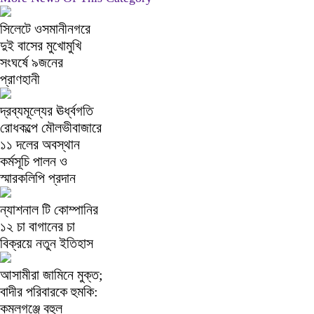
সিলেটে ওসমানীনগরে
দুই বাসের মুখোমুখি
সংঘর্ষে ৯জনের
প্রাণহানী
দ্রব্যমূল্যের ঊর্ধ্বগতি
রোধকল্পে মৌলভীবাজারে
১১ দলের অবস্থান
কর্মসূচি পালন ও
স্মারকলিপি প্রদান
ন্যাশনাল টি কোম্পানির
১২ চা বাগানের চা
বিক্রয়ে নতুন ইতিহাস
আসামীরা জামিনে মুক্ত;
বাদীর পরিবারকে হুমকি:
কমলগঞ্জে বহুল