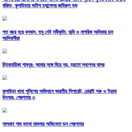
বঞ্চিত- কুলাউড়ায় ভাইস চ্যান্সেলর জহিরুল হক
শত বছর ধরে বসবাস, তবু নেই স্বীকৃতি: ভূমি ও নাগরিক অধিকার চান
আদিবাসীরা
চিত্রনায়িকা শাবনূর: আমার সঙ্গে বিয়ে নয়, হয়তো স্বপ্নের বাসর
কুলাউড়া থানা পুলিশের অভিযানে ভারতীয় সিগারেট, চোরাই গরু ও ইয়াবা
উদ্ধার; গ্রেপ্তার ৩
সালমান শাহ হত্যা মামলায় অভিনেতা ডন গ্রেপ্তার