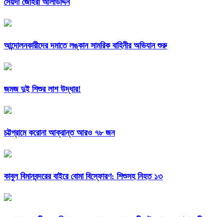
সৈয়দা জোহরা আলাউদ্দিন
আন্দোলনকারীদের দমাতে লঙ্কান সামরিক বাহিনীর অভিযান শুরু
জমজ দুই শিশুর লাশ উদ্ধার!
চট্টগ্রামে করোনা আক্রান্ত আরও ৭৮ জন
কাবুল বিমানবন্দরের বাইরে বোমা বিস্ফোরণ: শিশুসহ নিহত ১৩