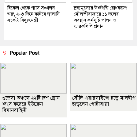
বিকেল থেকে গ্যাস সঞ্চালন
দ্রব্যমূল্যের ঊর্ধ্বগতি রোধকল্পে
শুরু, ২-৩ দিনে কাটবে জ্বালানি
মৌলভীবাজারে ১১ দলের
সংকট: বিদ্যুৎমন্ত্রী
অবস্থান কর্মসূচি পালন ও
স্মারকলিপি প্রদান
Popular Post
ওডেসা অঞ্চলে ২২টি রুশ ড্রোন
সৌদি এয়ারলাইন্সে চড়ে মালদ্বীপ
ধ্বংস করেছে ইউক্রেন
ছাড়লেন গোটাবায়া
বিমানবাহিনী