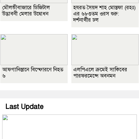
মৌলভীবাজারে ডিজিটাল
হযরত সৈয়দ শাহ মোস্তফা (রহঃ)
উদ্ভাবনী মেলার উদ্বোধন
এর ৬৮৩তম ওরস শুরু:
দর্শনার্থীর ঢল
আফগানিস্তানে বিস্ফোরণে নিহত
এলপিএলে ক্রমেই সাকিবের
৬
পারফরমেন্সে অবনমন
Last Update