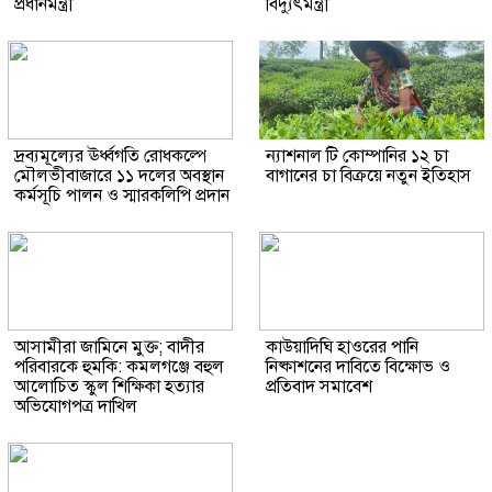
প্রধানমন্ত্রী
বিদ্যুৎমন্ত্রী
দ্রব্যমূল্যের ঊর্ধ্বগতি রোধকল্পে
ন্যাশনাল টি কোম্পানির ১২ চা
মৌলভীবাজারে ১১ দলের অবস্থান
বাগানের চা বিক্রয়ে নতুন ইতিহাস
কর্মসূচি পালন ও স্মারকলিপি প্রদান
আসামীরা জামিনে মুক্ত; বাদীর
কাউয়াদিঘি হাওরের পানি
পরিবারকে হুমকি: কমলগঞ্জে বহুল
নিষ্কাশনের দাবিতে বিক্ষোভ ও
আলোচিত স্কুল শিক্ষিকা হত্যার
প্রতিবাদ সমাবেশ
অভিযোগপত্র দাখিল