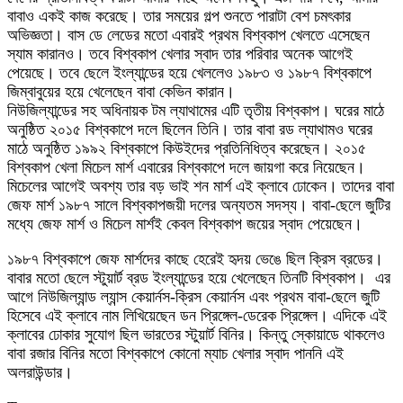
বাবাও একই কাজ করেছে। তার সময়ের গল্প শুনতে পারাটা বেশ চমৎকার
অভিজ্ঞতা। বাস ডে লেডের মতো এবারই প্রথম বিশ্বকাপ খেলতে এসেছেন
স্যাম কারানও। তবে বিশ্বকাপ খেলার স্বাদ তার পরিবার অনেক আগেই
পেয়েছে। তবে ছেলে ইংল্যান্ডের হয়ে খেললেও ১৯৮৩ ও ১৯৮৭ বিশ্বকাপে
জিম্বাবুয়ের হয়ে খেলেছেন বাবা কেভিন কারান।
নিউজিল্যান্ডের সহ অধিনায়ক টম ল্যাথামের এটি তৃতীয় বিশ্বকাপ। ঘরের মাঠে
অনুষ্ঠিত ২০১৫ বিশ্বকাপে দলে ছিলেন তিনি। তার বাবা রড ল্যাথামও ঘরের
মাঠে অনুষ্ঠিত ১৯৯২ বিশ্বকাপে কিউইদের প্রতিনিধিত্ব করেছেন। ২০১৫
বিশ্বকাপ খেলা মিচেল মার্শ এবারের বিশ্বকাপে দলে জায়গা করে নিয়েছেন।
মিচেলের আগেই অবশ্য তার বড় ভাই শন মার্শ এই ক্লাবে ঢোকেন। তাদের বাবা
জেফ মার্শ ১৯৮৭ সালে বিশ্বকাপজয়ী দলের অন্যতম সদস্য। বাবা-ছেলে জুটির
মধ্যে জেফ মার্শ ও মিচেল মার্শই কেবল বিশ্বকাপ জয়ের স্বাদ পেয়েছেন।
১৯৮৭ বিশ্বকাপে জেফ মার্শদের কাছে হেরেই হৃদয় ভেঙে ছিল ক্রিস ব্রডের।
বাবার মতো ছেলে স্টুয়ার্ট ব্রড ইংল্যান্ডের হয়ে খেলেছেন তিনটি বিশ্বকাপ। এর
আগে নিউজিল্যান্ড ল্যান্স কেয়ার্নস-ক্রিস কেয়ার্নস এবং প্রথম বাবা-ছেলে জুটি
হিসেবে এই ক্লাবে নাম লিখিয়েছেন ডন প্রিঙ্গেল-ডেরেক প্রিঙ্গেল। এদিকে এই
ক্লাবের ঢোকার সুযোগ ছিল ভারতের স্টুয়ার্ট বিনির। কিন্তু স্কোয়াডে থাকলেও
বাবা রজার বিনির মতো বিশ্বকাপে কোনো ম্যাচ খেলার স্বাদ পাননি এই
অলরাউন্ডার।