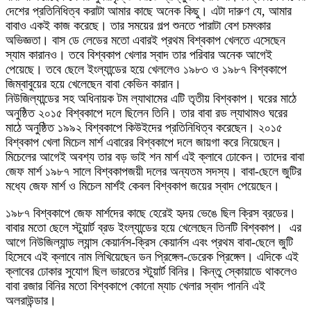
দেশের প্রতিনিধিত্ব করাটা আমার কাছে অনেক কিছু। এটা দারুণ যে, আমার
বাবাও একই কাজ করেছে। তার সময়ের গল্প শুনতে পারাটা বেশ চমৎকার
অভিজ্ঞতা। বাস ডে লেডের মতো এবারই প্রথম বিশ্বকাপ খেলতে এসেছেন
স্যাম কারানও। তবে বিশ্বকাপ খেলার স্বাদ তার পরিবার অনেক আগেই
পেয়েছে। তবে ছেলে ইংল্যান্ডের হয়ে খেললেও ১৯৮৩ ও ১৯৮৭ বিশ্বকাপে
জিম্বাবুয়ের হয়ে খেলেছেন বাবা কেভিন কারান।
নিউজিল্যান্ডের সহ অধিনায়ক টম ল্যাথামের এটি তৃতীয় বিশ্বকাপ। ঘরের মাঠে
অনুষ্ঠিত ২০১৫ বিশ্বকাপে দলে ছিলেন তিনি। তার বাবা রড ল্যাথামও ঘরের
মাঠে অনুষ্ঠিত ১৯৯২ বিশ্বকাপে কিউইদের প্রতিনিধিত্ব করেছেন। ২০১৫
বিশ্বকাপ খেলা মিচেল মার্শ এবারের বিশ্বকাপে দলে জায়গা করে নিয়েছেন।
মিচেলের আগেই অবশ্য তার বড় ভাই শন মার্শ এই ক্লাবে ঢোকেন। তাদের বাবা
জেফ মার্শ ১৯৮৭ সালে বিশ্বকাপজয়ী দলের অন্যতম সদস্য। বাবা-ছেলে জুটির
মধ্যে জেফ মার্শ ও মিচেল মার্শই কেবল বিশ্বকাপ জয়ের স্বাদ পেয়েছেন।
১৯৮৭ বিশ্বকাপে জেফ মার্শদের কাছে হেরেই হৃদয় ভেঙে ছিল ক্রিস ব্রডের।
বাবার মতো ছেলে স্টুয়ার্ট ব্রড ইংল্যান্ডের হয়ে খেলেছেন তিনটি বিশ্বকাপ। এর
আগে নিউজিল্যান্ড ল্যান্স কেয়ার্নস-ক্রিস কেয়ার্নস এবং প্রথম বাবা-ছেলে জুটি
হিসেবে এই ক্লাবে নাম লিখিয়েছেন ডন প্রিঙ্গেল-ডেরেক প্রিঙ্গেল। এদিকে এই
ক্লাবের ঢোকার সুযোগ ছিল ভারতের স্টুয়ার্ট বিনির। কিন্তু স্কোয়াডে থাকলেও
বাবা রজার বিনির মতো বিশ্বকাপে কোনো ম্যাচ খেলার স্বাদ পাননি এই
অলরাউন্ডার।