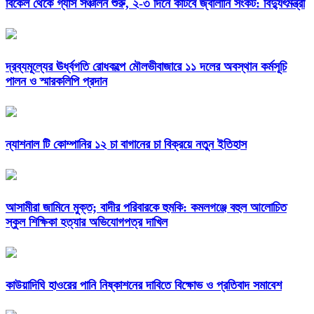
বিকেল থেকে গ্যাস সঞ্চালন শুরু, ২-৩ দিনে কাটবে জ্বালানি সংকট: বিদ্যুৎমন্ত্রী
দ্রব্যমূল্যের ঊর্ধ্বগতি রোধকল্পে মৌলভীবাজারে ১১ দলের অবস্থান কর্মসূচি
পালন ও স্মারকলিপি প্রদান
ন্যাশনাল টি কোম্পানির ১২ চা বাগানের চা বিক্রয়ে নতুন ইতিহাস
আসামীরা জামিনে মুক্ত; বাদীর পরিবারকে হুমকি: কমলগঞ্জে বহুল আলোচিত
স্কুল শিক্ষিকা হত্যার অভিযোগপত্র দাখিল
কাউয়াদিঘি হাওরের পানি নিষ্কাশনের দাবিতে বিক্ষোভ ও প্রতিবাদ সমাবেশ