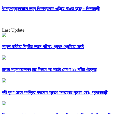
উদ্দ্যেশ্যমূলকভাবে নতুন শিক্ষাক্রমকে এড়িয়ে যাওয়া হচ্ছে : শিক্ষামন্ত্রী
Last Update
স্কুলে ভর্তিতে দ্বিতীয়-নবমে পরীক্ষা, প্রথম শ্রেণিতে লটারি
ঢাকায় মহাসমাবেশসহ চার বিভাগে লং মার্চের ঘোষণা ১১ দলীয় ঐক্যের
নদী দূষণ রোধে সমন্বিত পদক্ষেপ গ্রহণে অবহেলার সুযোগ নেই: প্রধানমন্ত্রী