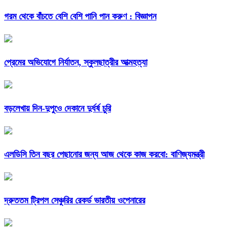
গরম থেকে বাঁচতে বেশি বেশি পানি পান করুণ : বিজ্ঞাপন
প্রেমের অভিযোগে নির্যাতন, স্কুলছাত্রীর আত্মহত্যা
বড়লেখায় দিন-দুপুওে দেকানে দুর্ধর্ষ চুরি
এলডিসি তিন বছর পেছানোর জন্য আজ থেকে কাজ করবো: বাণিজ্যমন্ত্রী
দ্রুততম ট্রিপল সেঞ্চুরির রেকর্ড ভারতীয় ওপেনারের