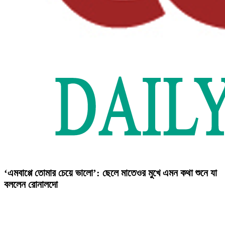
‘এমবাপ্পে তোমার চেয়ে ভালো’: ছেলে মাতেওর মুখে এমন কথা শুনে যা
বললেন রোনালদো