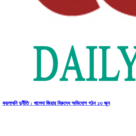
কয়লাখনি দুর্নীতি : খালেদা জিয়ার বিরুদ্ধে অভিযোগ গঠন ১৩ জুন