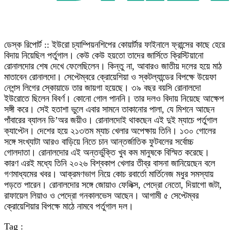
ডেস্ক রিপোর্ট :: ইউরো চ্যাম্পিয়নশিপের কোয়ার্টার ফাইনালে ফ্রান্সের কাছে হেরে
বিদায় নিয়েছিল পর্তুগাল। কেউ কেউ হয়তো তাদের জার্সিতে ক্রিস্টিয়ানো
রোনালদোর শেষ দেখে ফেলেছিলেন। কিন্তু না, আবারও জাতীয় দলের হয়ে মাঠ
মাতাবেন রোনালদো। সেপ্টেম্বরে ক্রোয়েশিয়া ও স্কটল্যান্ডের বিপক্ষে উয়েফা
নেশন্স লিগের স্কোয়াডে তার জায়গা হয়েছে। ৩৯ বছর বয়সি রোনালদো
ইউরোতে ছিলেন বিবর্ণ। কোনো গোল পাননি। তার দলও বিদায় নিয়েছে আক্ষেপ
সঙ্গী করে। সেই হতাশা ভুলে এবার সামনে তাকানোর পালা, যে মিশনে আছেন
পাঁবারের ব্যালন ডি’অর জয়ীও। রোনালদোই থাকছেন এই দুই ম্যাচে পর্তুগাল
ক্যাপ্টেন। দেশের হয়ে ২১৩তম ম্যাচ খেলার অপেক্ষায় তিনি। ১৩০ গোলের
সঙ্গে সংখ্যাটা আরও বাড়িয়ে নিতে চান আন্তর্জাতিক ফুটবলের সর্বোচ্চ
গোলদাতা। রোনালদোর এই অন্তর্ভুক্তি খুব কম মানুষকে বিস্মিত করেছে।
কারণ এরই মধ্যে তিনি ২০২৬ বিশ্বকাপ খেলার তীব্র বাসনা জানিয়েছেন বলে
গণমাধ্যমের খবর। আক্রমণভাগ নিয়ে কোচ রবার্তো মার্তিনেজ মধুর সমস্যায়
পড়তে পারেন। রোনালদোর সঙ্গে জোয়াও ফেলিক্স, পেদ্রো নেতো, দিয়াগো জটা,
রাফায়েল লিয়াও ও পেদ্রো গনকালভেস আছেন। আগামী ৫ সেপ্টেম্বর
ক্রোয়েশিয়ার বিপক্ষে মাঠে নামবে পর্তুগাল দল।
Tag :