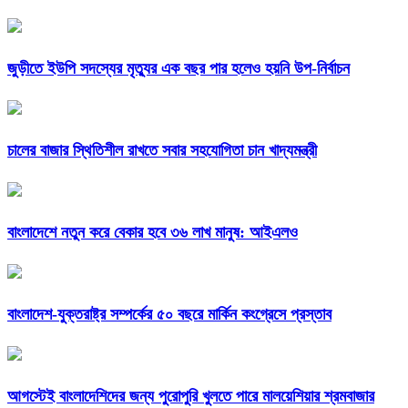
জুড়ীতে ইউপি সদস্যের মৃত্যুর এক বছর পার হলেও হয়নি উপ-নির্বাচন
চালের বাজার স্থিতিশীল রাখতে সবার সহযোগিতা চান খাদ্যমন্ত্রী
বাংলাদেশে নতুন করে বেকার হবে ৩৬ লাখ মানুষ: আইএলও
বাংলাদেশ-যুক্তরাষ্ট্র সম্পর্কের ৫০ বছরে মার্কিন কংগ্রেসে প্রস্তাব
আগস্টেই বাংলাদেশিদের জন্য পুরোপুরি খুলতে পারে মালয়েশিয়ার শ্রমবাজার