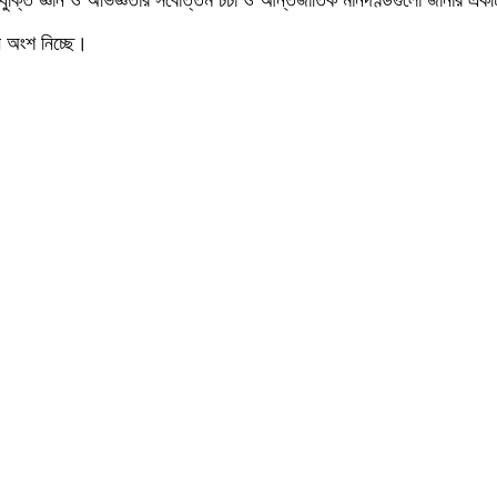
্রযুক্তি জ্ঞান ও অভিজ্ঞতার সর্বোত্তম চর্চা ও আন্তর্জাতিক মানদণ্ডগুলো জানার একটি
ান অংশ নিচ্ছে।