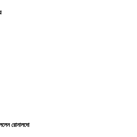
ে
 বললেন রোনালদো