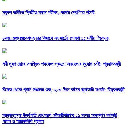
স্কুলে ভর্তিতে দ্বিতীয়-নবমে পরীক্ষা, প্রথম শ্রেণিতে লটারি
ঢাকায় মহাসমাবেশসহ চার বিভাগে লং মার্চের ঘোষণা ১১ দলীয় ঐক্যের
নদী দূষণ রোধে সমন্বিত পদক্ষেপ গ্রহণে অবহেলার সুযোগ নেই: প্রধানমন্ত্রী
বিকেল থেকে গ্যাস সঞ্চালন শুরু, ২-৩ দিনে কাটবে জ্বালানি সংকট: বিদ্যুৎমন্ত্রী
দ্রব্যমূল্যের ঊর্ধ্বগতি রোধকল্পে মৌলভীবাজারে ১১ দলের অবস্থান কর্মসূচি
পালন ও স্মারকলিপি প্রদান