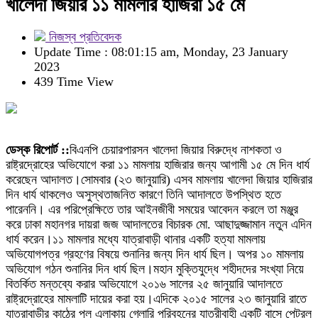
খালেদা জিয়ার ১১ মামলার হাজিরা ১৫ মে
নিজস্ব প্রতিবেদক
Update Time : 08:01:15 am, Monday, 23 January
2023
439 Time View
ডেস্ক রিপোর্ট ::
বিএনপি চেয়ারপারসন খালেদা জিয়ার বিরুদ্ধে নাশকতা ও
রাষ্ট্রদ্রোহের অভিযোগে করা ১১ মামলায় হাজিরার জন্য আগামী ১৫ মে দিন ধার্য
করেছেন আদালত।সোমবার (২৩ জানুয়ারি) এসব মামলায় খালেদা জিয়ার হাজিরার
দিন ধার্য থাকলেও অসুস্থতাজনিত কারণে তিনি আদালতে উপস্থিত হতে
পারেননি। এর পরিপ্রেক্ষিতে তার আইনজীবী সময়ের আবেদন করলে তা মঞ্জুর
করে ঢাকা মহানগর দায়রা জজ আদালতের বিচারক মো. আছাদুজ্জামান নতুন এদিন
ধার্য করেন।১১ মামলার মধ্যে যাত্রাবাড়ী থানার একটি হত্যা মামলায়
অভিযোগপত্র গ্রহণের বিষয়ে শুনানির জন্য দিন ধার্য ছিল। অপর ১০ মামলায়
অভিযোগ গঠন শুনানির দিন ধার্য ছিল।মহান মুক্তিযুদ্ধে শহীদদের সংখ্যা নিয়ে
বিতর্কিত মন্তব্যে করার অভিযোগে ২০১৬ সালের ২৫ জানুয়ারি আদালতে
রাষ্ট্রদ্রোহের মামলাটি দায়ের করা হয়।এদিকে ২০১৫ সালের ২৩ জানুয়ারি রাতে
যাত্রাবাড়ীর কাঠের পুল এলাকায় গ্লোরি পরিবহনের যাত্রীবাহী একটি বাসে পেট্রল