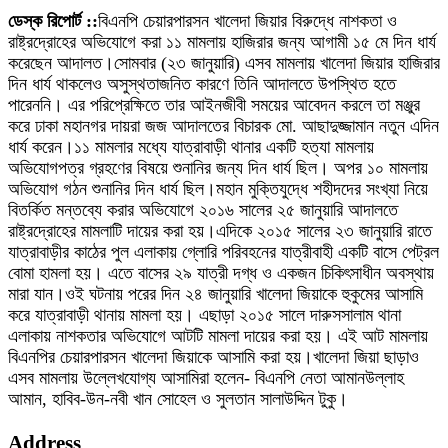
ডেস্ক রিপোর্ট ::
বিএনপি চেয়ারপারসন খালেদা জিয়ার বিরুদ্ধে নাশকতা ও
রাষ্ট্রদ্রোহের অভিযোগে করা ১১ মামলায় হাজিরার জন্য আগামী ১৫ মে দিন ধার্য
করেছেন আদালত।সোমবার (২৩ জানুয়ারি) এসব মামলায় খালেদা জিয়ার হাজিরার
দিন ধার্য থাকলেও অসুস্থতাজনিত কারণে তিনি আদালতে উপস্থিত হতে
পারেননি। এর পরিপ্রেক্ষিতে তার আইনজীবী সময়ের আবেদন করলে তা মঞ্জুর
করে ঢাকা মহানগর দায়রা জজ আদালতের বিচারক মো. আছাদুজ্জামান নতুন এদিন
ধার্য করেন।১১ মামলার মধ্যে যাত্রাবাড়ী থানার একটি হত্যা মামলায়
অভিযোগপত্র গ্রহণের বিষয়ে শুনানির জন্য দিন ধার্য ছিল। অপর ১০ মামলায়
অভিযোগ গঠন শুনানির দিন ধার্য ছিল।মহান মুক্তিযুদ্ধে শহীদদের সংখ্যা নিয়ে
বিতর্কিত মন্তব্যে করার অভিযোগে ২০১৬ সালের ২৫ জানুয়ারি আদালতে
রাষ্ট্রদ্রোহের মামলাটি দায়ের করা হয়।এদিকে ২০১৫ সালের ২৩ জানুয়ারি রাতে
যাত্রাবাড়ীর কাঠের পুল এলাকায় গ্লোরি পরিবহনের যাত্রীবাহী একটি বাসে পেট্রল
বোমা হামলা হয়। এতে বাসের ২৯ যাত্রী দগ্ধ ও একজন চিকিৎসাধীন অবস্থায়
মারা যান।ওই ঘটনায় পরের দিন ২৪ জানুয়ারি খালেদা জিয়াকে হুকুমের আসামি
করে যাত্রাবাড়ী থানায় মামলা হয়। এছাড়া ২০১৫ সালে দারুসসালাম থানা
এলাকায় নাশকতার অভিযোগে আটটি মামলা দায়ের করা হয়। এই আট মামলায়
বিএনপির চেয়ারপারসন খালেদা জিয়াকে আসামি করা হয়।খালেদা জিয়া ছাড়াও
এসব মামলায় উল্লেখযোগ্য আসামিরা হলেন- বিএনপি নেতা আমানউল্লাহ
আমান, হাবিব-উন-নবী খান সোহেল ও সুলতান সালাউদ্দিন টুকু।
Address