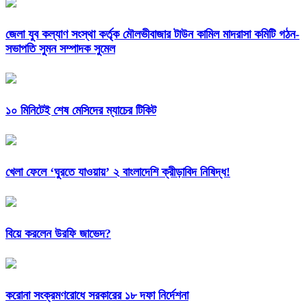
জেলা যুব কল্যাণ সংস্থা কর্তৃক মৌলভীবাজার টাউন কামিল মাদরাসা কমিটি গঠন-
সভাপতি সুমন সম্পাদক সুমেল
১০ মিনিটেই শেষ মেসিদের ম্যাচের টিকিট
খেলা ফেলে ‘ঘুরতে যাওয়ায়’ ২ বাংলাদেশি ক্রীড়াবিদ নিষিদ্ধ!
বিয়ে করলেন উরফি জাভেদ?
করোনা সংক্রমণরোধে সরকারের ১৮ দফা নির্দেশনা