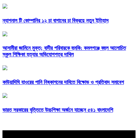
ন্যাশনাল টি কোম্পানির ১২ চা বাগানের চা বিক্রয়ে নতুন ইতিহাস
আসামীরা জামিনে মুক্ত; বাদীর পরিবারকে হুমকি: কমলগঞ্জে বহুল আলোচিত
স্কুল শিক্ষিকা হত্যার অভিযোগপত্র দাখিল
কাউয়াদিঘি হাওরের পানি নিষ্কাশনের দাবিতে বিক্ষোভ ও প্রতিবাদ সমাবেশ
ভারত সরকারের বৃত্তিতে উচ্চশিক্ষা অর্জনে যাচ্ছেন ৫৪১ বাংলাদেশি