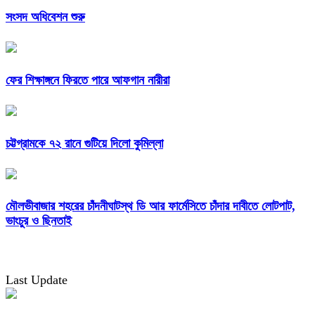
সংসদ অধিবেশন শুরু
ফের শিক্ষাঙ্গনে ফিরতে পারে আফগান নারীরা
চট্টগ্রামকে ৭২ রানে গুটিয়ে দিলো কুমিল্লা
মৌলভীবাজার শহরের চাঁদনীঘাটস্থ ডি আর ফার্মেসিতে চাঁদার দাবীতে লোটপাট,
ভাংচুর ও ছিনতাই
Last Update