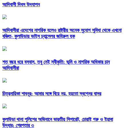
আদিবাসী দিবস উদযাপন
আদিবাসীরা এদেশের নাগরিক হলেও রাষ্ট্রীয় অনেক সুযোগ সুবিধা থেকে এখনো
বঞ্চিত- কুলাউড়ায় ভাইস চ্যান্সেলর জহিরুল হক
শত বছর ধরে বসবাস, তবু নেই স্বীকৃতি: ভূমি ও নাগরিক অধিকার চান
আদিবাসীরা
চিত্রনায়িকা শাবনূর: আমার সঙ্গে বিয়ে নয়, হয়তো স্বপ্নের বাসর
কুলাউড়া থানা পুলিশের অভিযানে ভারতীয় সিগারেট, চোরাই গরু ও ইয়াবা
উদ্ধার; গ্রেপ্তার ৩