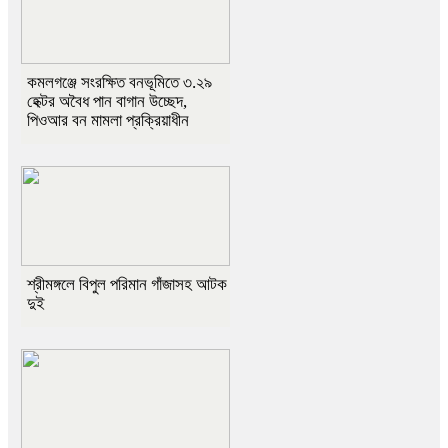
কমলগঞ্জে সংরক্ষিত বনভূমিতে ৩.২৯
হেক্টর অবৈধ পান বাগান উচ্ছেদ,
পিওআর বন মামলা প্রক্রিয়াধীন
শ্রীমঙ্গলে বিপুল পরিমান গাঁজাসহ আটক
দুই