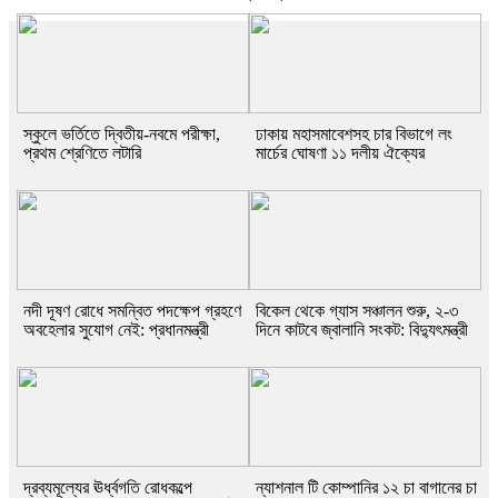
স্কুলে ভর্তিতে দ্বিতীয়-নবমে পরীক্ষা,
ঢাকায় মহাসমাবেশসহ চার বিভাগে লং
প্রথম শ্রেণিতে লটারি
মার্চের ঘোষণা ১১ দলীয় ঐক্যের
নদী দূষণ রোধে সমন্বিত পদক্ষেপ গ্রহণে
বিকেল থেকে গ্যাস সঞ্চালন শুরু, ২-৩
অবহেলার সুযোগ নেই: প্রধানমন্ত্রী
দিনে কাটবে জ্বালানি সংকট: বিদ্যুৎমন্ত্রী
দ্রব্যমূল্যের ঊর্ধ্বগতি রোধকল্পে
ন্যাশনাল টি কোম্পানির ১২ চা বাগানের চা