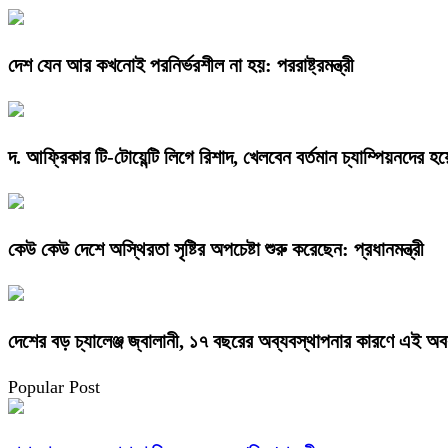
দেশ যেন আর কখনোই পরনির্ভরশীল না হয়: পররাষ্ট্রমন্ত্রী
দ. আফ্রিকার টি-টোয়েন্টি লিগে রিশাদ, খেলবেন বর্তমান চ্যাম্পিয়নদের হয়
কেউ কেউ দেশে অস্থিরতা সৃষ্টির অপচেষ্টা শুরু করেছেন: প্রধানমন্ত্রী
দেশের বড় চ্যালেঞ্জ জ্বালানী, ১৭ বছরের অব্যবস্থাপনার কারণে এই অবস্থ
Popular Post