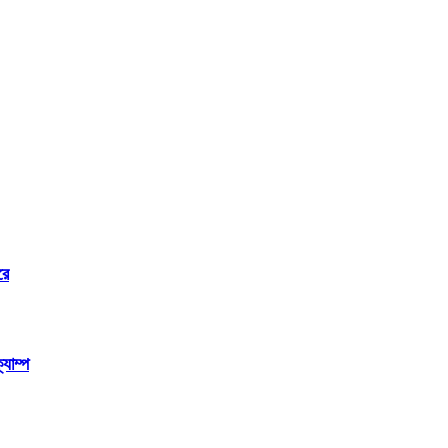
রে
যাম্প