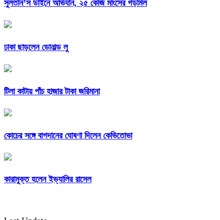
সুলতান’স ডাইনে অভিযান, ২৫ কেজি মাংসের গড়মিল
ঢাকা ছাড়লেন ডোনাল্ড লু
টিলা কাটায় পাঁচ হাজার টাকা জরিমানা
কোচের সঙ্গে বাগদানের ঘোষণা দিলেন কেভিতোভা
কারামুক্ত হলেন ইভ্যালির রাসেল