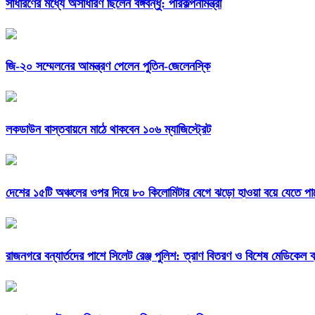
সাধারণের মধ্যে অসাধারণ ছিলেন বঙ্গবন্ধু: পরিকল্পনামন্ত্রী
জি-২০ সম্মেলনের আমন্ত্রণ পেলেন পুতিন-জেলেনস্কি
লকডাউন বাস্তবায়নে মাঠে থাকবেন ১০৬ ম্যাজিস্ট্রেট
দেশের ১৫টি অঞ্চলের ওপর দিয়ে ৮০ কিলোমিটার বেগে ঝড়ো হাওয়া বয়ে যেতে পা
রাজনগরে বন্যার্তদের পাশে সিলেট রেঞ্জ পুলিশ: ত্রাণ বিতরণ ও বিশেষ মেডিকেল ক্