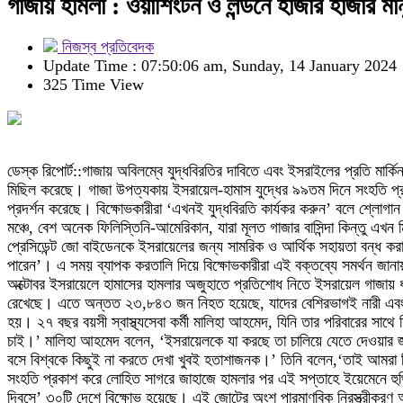
গাজায় হামলা : ওয়াশিংটন ও লন্ডনে হাজার হাজার মান
নিজস্ব প্রতিবেদক
Update Time : 07:50:06 am, Sunday, 14 January 2024
325 Time View
ডেস্ক রিপোর্ট::গাজায় অবিলম্বে যুদ্ধবিরতির দাবিতে এবং ইসরাইলের প্রতি মার্কি
মিছিল করেছে। গাজা উপত্যকায় ইসরায়েল-হামাস যুদ্ধের ৯৯তম দিনে সংহতি প্র
প্রদর্শন করেছে। বিক্ষোভকারীরা ‘এখনই যুদ্ধবিরতি কার্যকর করুন’ বলে শ্লোগ
মঞ্চে, বেশ অনেক ফিলিস্তিনি-আমেরিকান, যারা মূলত গাজার বাসিন্দা কিন্তু এখন ম
প্রেসিডেন্ট জো বাইডেনকে ইসরায়েলের জন্য সামরিক ও আর্থিক সহায়তা বন্ধ করার
পারেন’। এ সময় ব্যাপক করতালি দিয়ে বিক্ষোভকারীরা এই বক্তব্যে সমর্থন জানা
অক্টোবর ইসরায়েলে হামাসের হামলার অজুহাতে প্রতিশোধ নিতে ইসরায়েল গাজায় ধ্ব
রেখেছে। এতে অন্তত ২৩,৮৪৩ জন নিহত হয়েছে, যাদের বেশিরভাগই নারী এবং শিশু।
হয়। ২৭ বছর বয়সী স্বাস্থ্যসেবা কর্মী মালিহা আহমেদ, যিনি তার পরিবারের 
চাই।’ মালিহা আহমেদ বলেন, ‘ইসরায়েলকে যা করছে তা চালিয়ে যেতে দেওয়ার জ
বসে বিশ্বকে কিছুই না করতে দেখা খুবই হতাশাজনক।’ তিনি বলেন,‘তাই আমরা ফি
সংহতি প্রকাশ করে লোহিত সাগরে জাহাজে হামলার পর এই সপ্তাহে ইয়েমেনে হুথি ঘাঁ
দিবসে’ ৩০টি দেশে বিক্ষোভ হয়েছে। এই জোটের অংশ পারমাণবিক নিরস্ত্রীকরণ অভ