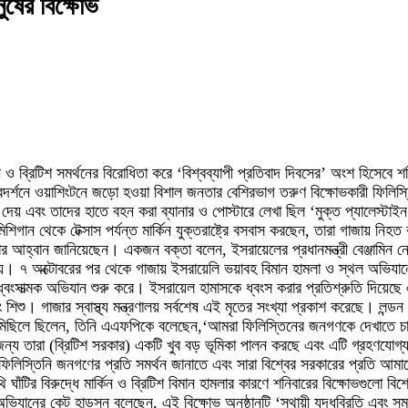
ুষের বিক্ষোভ
ন ও ব্রিটিশ সমর্থনের বিরোধিতা করে ‘বিশ্বব্যাপী প্রতিবাদ দিবসের’ অংশ হিসেবে 
দর্শনে ওয়াশিংটনে জড়ো হওয়া বিশাল জনতার বেশিরভাগ তরুণ বিক্ষোভকারী ফিলিস্ত
ান দেয় এবং তাদের হাতে বহন করা ব্যানার ও পোস্টারে লেখা ছিল ‘মুক্ত প্যালেস্
িশিগান থেকে টেক্সাস পর্যন্ত মার্কিন যুক্তরাষ্ট্রে বসবাস করছেন, তারা গাজায় ন
 আহ্বান জানিয়েছেন। একজন বক্তা বলেন, ইসরায়েলের প্রধানমন্ত্রী বেঞ্জামিন নেত
য়। ৭ অক্টোবরের পর থেকে গাজায় ইসরায়েলি ভয়াবহ বিমান হামলা ও স্থল অভিযানের 
ংসাত্মক অভিযান শুরু করে। ইসরায়েল হামাসকে ধ্বংস করার প্রতিশ্রুতি দিয়েছে এ
 গাজার স্বাস্থ্য মন্ত্রণালয় সর্বশেষ এই মৃতের সংখ্যা প্রকাশ করেছে। লন্ডন ব
সাথে মিছিলে ছিলেন, তিনি এএফপিকে বলেছেন,‘আমরা ফিলিস্তিনের জনগণকে দেখাতে
ন্য তারা (ব্রিটিশ সরকার) একটি খুব বড় ভূমিকা পালন করছে এবং এটি গ্রহণয
লিস্তিনি জনগণের প্রতি সমর্থন জানাতে এবং সারা বিশ্বের সরকারের প্রতি আমা
টির বিরুদ্ধে মার্কিন ও ব্রিটিশ বিমান হামলার কারণে শনিবারের বিক্ষোভগুলো বিশে
িযানের কেট হাডসন বলেছেন, এই বিক্ষোভ অনুষ্ঠানটি ‘স্থায়ী যুদ্ধবিরতি এবং সম