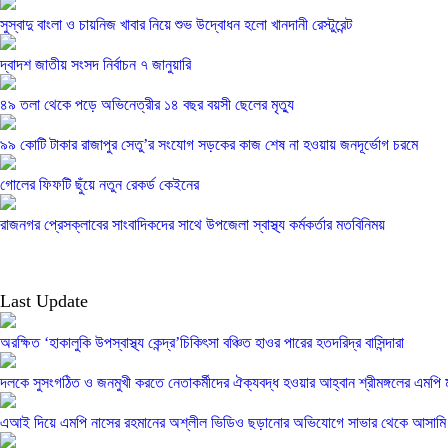
সুস্বাদু বাংলা ও চায়নিজ খাবার নিয়ে শুভ উদ্বোধন হলো খানদানী রেস্টুরেন্ট
দ্বাদশ জাতীয় সংসদ নির্বাচন ৭ জানুয়ারি
৪৯ তলা থেকে পড়ে অভিনেত্রীর ১৪ বছর বয়সী ছেলের মৃত্যু
৯৯ কোটি টাকার রাজাপুর সেতু’র সংযোগ সড়কের কাজ শেষ না হওয়ায় জনদূর্ভোগ চরমে
গোলের ফিফটি ছুঁয়ে নতুন রেকর্ড কেইনের
রাজনগর প্রেসক্লাবের সাংবাদিকদের সাথে উপজেলা স্বাস্থ্য কর্মকর্তার মতবিনিময়
Last Update
অরক্ষিত ‘হাকালুকি উপস্বাস্থ্য কেন্দ্র’চিকিৎসা বঞ্চিত হাওর পারের হতদরিদ্র বাসিন্দারা
দলকে সুসংগঠিত ও জনমুখী করতে নেতাকর্মীদের ঐক্যবদ্ধ হওয়ার আহ্বান শ্রীমঙ্গলের এমপি 
এআই দিয়ে এমপি নাসের রহমানের অশ্লীল ভিডিও ছড়ানোর অভিযোগে সাভার থেকে আসামি গ