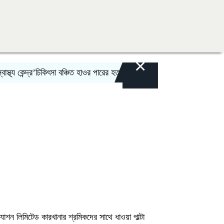
×
েন্দ্র’চিকিৎসা বঞ্চিত হাওর পারের হতদরিদ্র বাসিন্দারা
দলকে সুসংগঠিত ও জনমুখী ক
যাশন লিমিটেড কারখানার শ্রমিকদের সাথে ধাওয়া পাল্টা