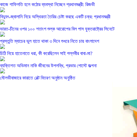
কাজে গাফিলতি হলে কঠোর ব্যবস্থা নিচ্ছেন প্রধানমন্ত্রী: রিজভী
বিদ্যুৎ-জ্বালানি নিয়ে অস্থিরতা তৈরির চেষ্টা করছে একটি চক্র: প্রধানমন্ত্রী
ভারত-চীনের ওপর ১০০ শতাংশ শুল্ক আরোপের বিল পাস যুক্তরাষ্ট্রের সিনেটে
প্রস্তুতি ম্যাচের ভুল হাতে থাকা ৩ দিনে শুধরে নিতে চায় বাংলাদেশ
চিঠি নিয়ে হাতেনাতে ধরা, কী করেছিলেন সাই পল্লবীর বাবা-মা?
ব্যক্তিগত অভিমান নাকি জীবনের উপলব্ধি, প্রভার পোস্টে জল্পনা
মৌলভীবাজারে কারাতে বেল্ট বিতরণ অনুষ্ঠান অনুষ্ঠিত