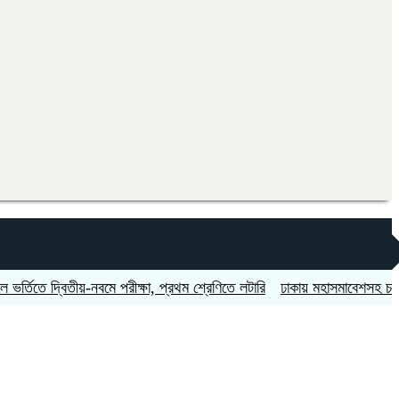
তে দ্বিতীয়-নবমে পরীক্ষা, প্রথম শ্রেণিতে লটারি
ঢাকায় মহাসমাবেশসহ চার বিভাগে 