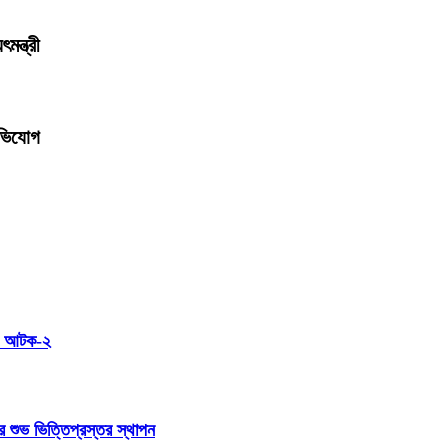
মন্ত্রী
অভিযোগ
া; আটক-২
র শুভ ভিত্তিপ্রস্তর স্থাপন