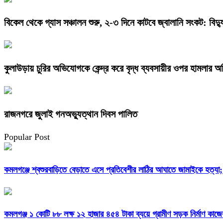
বিকেল থেকে গ্যাস সঞ্চালন শুরু, ২-৩ দিনে কাটবে জ্বালানি সংকট: বিদ্যুৎ
কুলাউড়ায় চুরির অভিযোগকে কেন্দ্র করে বৃদ্ধ ব্যবসায়ীর ওপর হামলার 
রাজনগরে জুলাই গনঅভ্যুত্থান দিবস পালিত
Popular Post
কমলগঞ্জে শ্বশুরবাড়িতে বেড়াতে এসে প্রতিবেশীর লাঠির আঘাতে জামাইকে হত্য
কমলগঞ্জ ১ কোটি ৮৮ লক্ষ ১২ হাজার ৪৫৪ টাকা ব্যয়ে গ্রামীণ সড়ক নির্মাণ কাজে