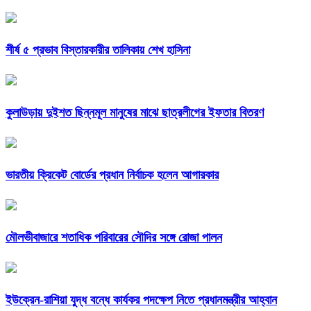
শীর্ষ ৫ প্রভাব বিস্তারকারীর তালিকায় শেখ হাসিনা
কুলাউড়ায় দুইশত ছিন্নমূল মানুষের মাঝে ছাত্রলীগের ইফতার বিতরণ
ভারতীয় ক্রিকেট বোর্ডের প্রধান নির্বাচক হলেন আগারকার
মৌলভীবাজারে শতাধিক পরিবারের সৌদির সঙ্গে রোজা পালন
ইউক্রেন-রাশিয়া যুদ্ধ বন্ধে কার্যকর পদক্ষেপ নিতে প্রধানমন্ত্রীর আহ্বান