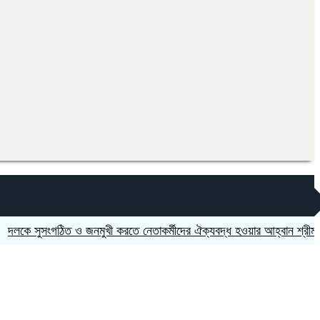
ুসংগঠিত ও জনমুখী করতে নেতাকর্মীদের ঐক্যবদ্ধ হওয়ার আহ্বান শ্রীমঙ্গলের এমপ