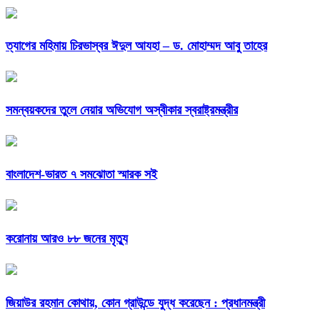
ত্যাগের মহিমায় চিরভাস্বর ঈদুল আযহা – ড. মোহাম্মদ আবু তাহের
সমন্বয়কদের তুলে নেয়ার অভিযোগ অস্বীকার স্বরাষ্ট্রমন্ত্রীর
বাংলাদেশ-ভারত ৭ সমঝোতা স্মারক সই
করোনায় আরও ৮৮ জনের মৃত্যু
জিয়াউর রহমান কোথায়, কোন গ্রাউন্ডে যুদ্ধ করেছেন : প্রধানমন্ত্রী