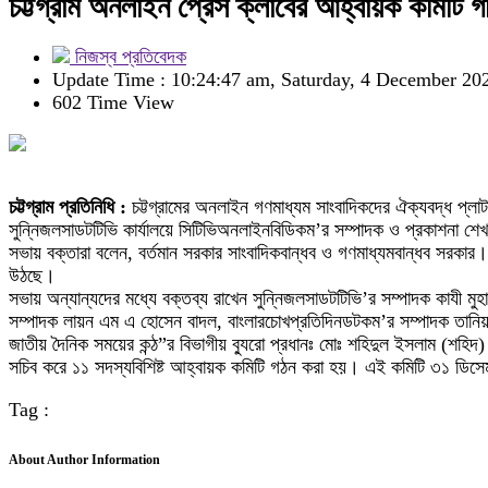
চট্টগ্রাম অনলাইন প্রেস ক্লাবের আহ্বায়ক কমিটি গ
নিজস্ব প্রতিবেদক
Update Time : 10:24:47 am, Saturday, 4 December 20
602 Time View
চট্টগ্রাম প্রতিনিধি :
চট্টগ্রামের অনলাইন গণমাধ্যম সাংবাদিকদের ঐক্যবদ্ধ প্ল
সুন্নিজলসাডটটিভি কার্যালয়ে সিটিভিঅনলাইনবিডিকম’র সম্পাদক ও প্রকাশনা শেখ 
সভায় বক্তারা বলেন, বর্তমান সরকার সাংবাদিকবান্ধব ও গণমাধ্যমবান্ধব সরকা
উঠছে।
সভায় অন্যান্যদের মধ্যে বক্তব্য রাখেন সুন্নিজলসাডটটিভি’র সম্পাদক কাযী ম
সম্পাদক লায়ন এম এ হোসেন বাদল, বাংলারচোখপ্রতিদিনডটকম’র সম্পাদক তানিয়া স
জাতীয় দৈনিক সময়ের কন্ঠ”র বিভাগীয় ব্যুরো প্রধানঃ মোঃ শহিদুল ইসলাম (শ
সচিব করে ১১ সদস্যবিশিষ্ট আহ্বায়ক কমিটি গঠন করা হয়। এই কমিটি ৩১ ডিসেম্ব
Tag :
About Author Information