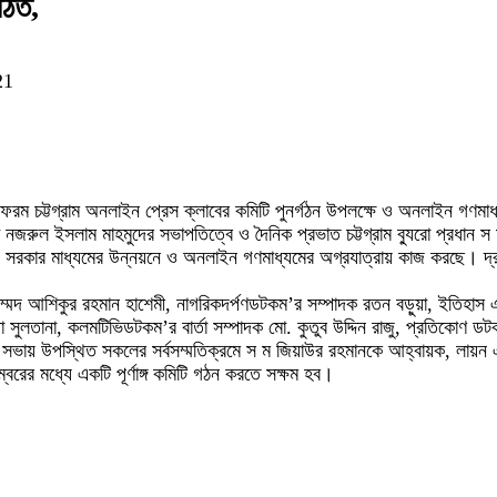
ঠিত,
21
াটফরম চট্টগ্রাম অনলাইন প্রেস ক্লাবের কমিটি পুনর্গঠন উপলক্ষে ও অনলাইন গণম
নজরুল ইসলাম মাহমুদের সভাপতিত্বে ও দৈনিক প্রভাত চট্টগ্রাম ব্যুরো প্রধান স
র। সরকার মাধ্যমের উন্নয়নে ও অনলাইন গণমাধ্যমের অগ্রযাত্রায় কাজ করছে। দ্
ুহাম্মদ আশিকুর রহমান হাশেমী, নাগরিকদর্পণডটকম’র সম্পাদক রতন বড়ুয়া, ইতিহা
ুলতানা, কলমটিভিডটকম’র বার্তা সম্পাদক মো. কুতুব উদ্দিন রাজু, প্রতিকোণ ডটক
হিদ) সভায় উপস্থিত সকলের সর্বসম্মতিক্রমে স ম জিয়াউর রহমানকে আহ্বায়ক, লায়
রের মধ্যে একটি পূর্ণাঙ্গ কমিটি গঠন করতে সক্ষম হব।