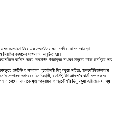
াধ্যমের সম্ভাবনা নিয়ে এক মতবিনিময় সভা নগরীর মোমিন রোডস্থ
 ম জিয়াউর রহমানের সঞ্চালনায় অনুষ্ঠিত হয়।
রুতগতিতে বর্তমান সময়ে অনলাইন গণমাধ্যম সাধারণ মানুষের কাছে জনপ্রিয় হয়ে
স একাত্তর ডটটিভি’র সম্পাদক প্রকৌশলী দিলু বড়ুয়া জয়িতা, জনতাটিভিডটকম’র
ম’র সম্পাদক জোবায়ের বিন জিহাদী, ধানসিড়িটিভিডটকম’র বার্তা সম্পাদক ও
ন এম এ হোসেন বাদলকে যুগ্ম আহ্বায়ক ও প্রকৌশলী দিলু বড়ুয়া জয়িতাকে সদস্য