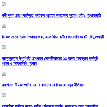
নদী দূষণ রোধে সমন্বিত পদক্ষেপ গ্রহণে অবহেলার সুযোগ নেই: প্রধানমন্ত্রী
বিকেল থেকে গ্যাস সঞ্চালন শুরু, ২-৩ দিনে কাটবে জ্বালানি সংকট: বিদ্যুৎমন্ত্রী
দ্রব্যমূল্যের ঊর্ধ্বগতি রোধকল্পে মৌলভীবাজারে ১১ দলের অবস্থান কর্মসূচি
পালন ও স্মারকলিপি প্রদান
ন্যাশনাল টি কোম্পানির ১২ চা বাগানের চা বিক্রয়ে নতুন ইতিহাস
আসামীরা জামিনে মুক্ত; বাদীর পরিবারকে হুমকি: কমলগঞ্জে বহুল আলোচিত