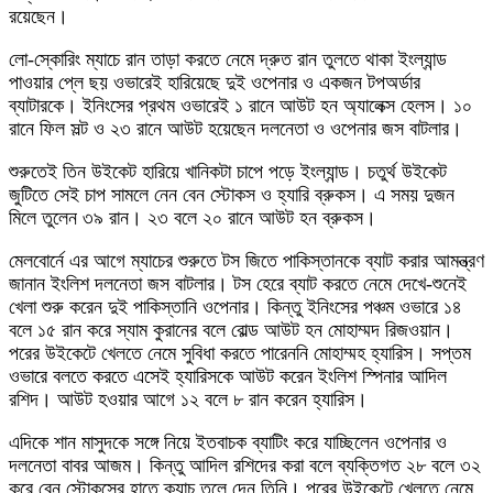
রয়েছেন।
লো-স্কোরিং ম্যাচে রান তাড়া করতে নেমে দ্রুত রান তুলতে থাকা ইংল্যান্ড
পাওয়ার প্লে ছয় ওভারেই হারিয়েছে দুই ওপেনার ও একজন টপঅর্ডার
ব্যাটারকে। ইনিংসের প্রথম ওভারেই ১ রানে আউট হন অ্যালেক্স হেলস। ১০
রানে ফিল সল্ট ও ২৩ রানে আউট হয়েছেন দলনেতা ও ওপেনার জস বাটলার।
শুরুতেই তিন উইকেট হারিয়ে খানিকটা চাপে পড়ে ইংল্যান্ড। চতুর্থ উইকেট
জুটিতে সেই চাপ সামলে নেন বেন স্টোকস ও হ্যারি ব্রুকস। এ সময় দুজন
মিলে তুলেন ৩৯ রান। ২৩ বলে ২০ রানে আউট হন ব্রুকস।
মেলবোর্নে এর আগে ম্যাচের শুরুতে টস জিতে পাকিস্তানকে ব্যাট করার আমন্ত্রণ
জানান ইংলিশ দলনেতা জস বাটলার। টস হেরে ব্যাট করতে নেমে দেখে-শুনেই
খেলা শুরু করেন দুই পাকিস্তানি ওপেনার। কিন্তু ইনিংসের পঞ্চম ওভারে ১৪
বলে ১৫ রান করে স্যাম কুরানের বলে বোল্ড আউট হন মোহাম্মদ রিজওয়ান।
পরের উইকেটে খেলতে নেমে সুবিধা করতে পারেননি মোহাম্মহ হ্যারিস। সপ্তম
ওভারে বলতে করতে এসেই হ্যারিসকে আউট করেন ইংলিশ স্পিনার আদিল
রশিদ। আউট হওয়ার আগে ১২ বলে ৮ রান করেন হ্যারিস।
এদিকে শান মাসুদকে সঙ্গে নিয়ে ইতবাচক ব্যাটিং করে যাচ্ছিলেন ওপেনার ও
দলনেতা বাবর আজম। কিন্তু আদিল রশিদের করা বলে ব্যক্তিগত ২৮ বলে ৩২
করে বেন স্টোকসের হাতে ক্যাচ তুলে দেন তিনি। পরের উইকেটে খেলতে নেমে