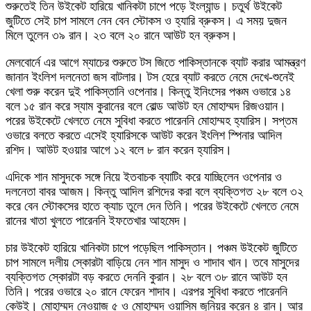
শুরুতেই তিন উইকেট হারিয়ে খানিকটা চাপে পড়ে ইংল্যান্ড। চতুর্থ উইকেট
জুটিতে সেই চাপ সামলে নেন বেন স্টোকস ও হ্যারি ব্রুকস। এ সময় দুজন
মিলে তুলেন ৩৯ রান। ২৩ বলে ২০ রানে আউট হন ব্রুকস।
মেলবোর্নে এর আগে ম্যাচের শুরুতে টস জিতে পাকিস্তানকে ব্যাট করার আমন্ত্রণ
জানান ইংলিশ দলনেতা জস বাটলার। টস হেরে ব্যাট করতে নেমে দেখে-শুনেই
খেলা শুরু করেন দুই পাকিস্তানি ওপেনার। কিন্তু ইনিংসের পঞ্চম ওভারে ১৪
বলে ১৫ রান করে স্যাম কুরানের বলে বোল্ড আউট হন মোহাম্মদ রিজওয়ান।
পরের উইকেটে খেলতে নেমে সুবিধা করতে পারেননি মোহাম্মহ হ্যারিস। সপ্তম
ওভারে বলতে করতে এসেই হ্যারিসকে আউট করেন ইংলিশ স্পিনার আদিল
রশিদ। আউট হওয়ার আগে ১২ বলে ৮ রান করেন হ্যারিস।
এদিকে শান মাসুদকে সঙ্গে নিয়ে ইতবাচক ব্যাটিং করে যাচ্ছিলেন ওপেনার ও
দলনেতা বাবর আজম। কিন্তু আদিল রশিদের করা বলে ব্যক্তিগত ২৮ বলে ৩২
করে বেন স্টোকসের হাতে ক্যাচ তুলে দেন তিনি। পরের উইকেটে খেলতে নেমে
রানের খাতা খুলতে পারেননি ইফতেখার আহমেদ।
চার উইকেট হারিয়ে খানিকটা চাপে পড়েছিল পাকিস্তান। পঞ্চম উইকেট জুটিতে
চাপ সামলে দলীয় স্কোরটা বাড়িয়ে নেন শান মাসুদ ও শাদাব খান। তবে মাসুদের
ব্যক্তিগত স্কোরটা বড় করতে দেননি কুরান। ২৮ বলে ৩৮ রানে আউট হন
তিনি। পরের ওভারে ২০ রানে ফেরেন শাদাব। এরপর সুবিধা করতে পারেননি
কেউই। মোহাম্মদ নেওয়াজ ৫ ও মোহাম্মদ ওয়াসিম জুনিয়র করেন ৪ রান। আর