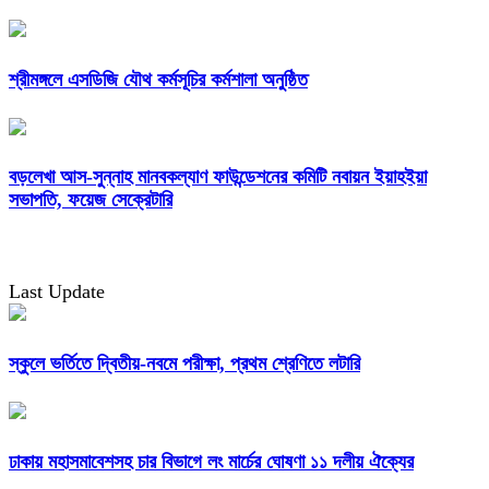
শ্রীমঙ্গলে এসডিজি যৌথ কর্মসূচির কর্মশালা অনুষ্ঠিত
বড়লেখা আস-সুন্নাহ মানবকল্যাণ ফাউন্ডেশনের কমিটি নবায়ন ইয়াহইয়া
সভাপতি, ফয়েজ সেক্রেটারি
Last Update
স্কুলে ভর্তিতে দ্বিতীয়-নবমে পরীক্ষা, প্রথম শ্রেণিতে লটারি
ঢাকায় মহাসমাবেশসহ চার বিভাগে লং মার্চের ঘোষণা ১১ দলীয় ঐক্যের