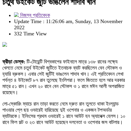
চতুর্থ উইকেট জুটি ভাঙলেন শাদাব খান
নিজস্ব প্রতিবেদক
Update Time : 11:26:06 am, Sunday, 13 November
2022
332 Time View
ক্রীড়া ডেস্ক:
টি-টোয়েন্টি বিশ্বকাপের ফাইনালে মাত্র ১৩৮ রানের লক্ষ্যে
খেলতে নেমে চতুর্থ উইকেট জুটিতে ইতবাচক ব্যাট করছিলেন বেন স্টোকস ও
হ্যারি ব্রুকস। এবার সেই জুটিই ভাঙলেন শাদাব খান। এই প্রতিবেদন লেখা
পর্যন্ত ৪ উইকেটে ৮৭ রান তুলেছে ইংলিশরা। ফলে জিততে হলে আর দরকার
মাত্র ৫১ রান। এখন ২০ রানে বেন স্টোকস ও ১ রানে মঈন আলী অপরাজিত
রয়েছেন।
লো-স্কোরিং ম্যাচে রান তাড়া করতে নেমে দ্রুত রান তুলতে থাকা ইংল্যান্ড
পাওয়ার প্লে ছয় ওভারেই হারিয়েছে দুই ওপেনার ও একজন টপঅর্ডার
ব্যাটারকে। ইনিংসের প্রথম ওভারেই ১ রানে আউট হন অ্যালেক্স হেলস। ১০
রানে ফিল সল্ট ও ২৩ রানে আউট হয়েছেন দলনেতা ও ওপেনার জস বাটলার।