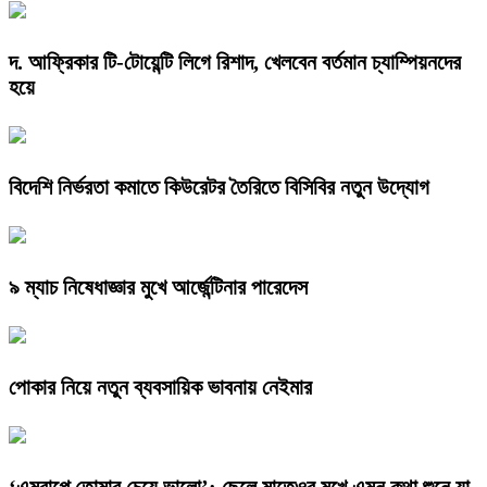
দ. আফ্রিকার টি-টোয়েন্টি লিগে রিশাদ, খেলবেন বর্তমান চ্যাম্পিয়নদের
হয়ে
বিদেশি নির্ভরতা কমাতে কিউরেটর তৈরিতে বিসিবির নতুন উদ্যোগ
৯ ম্যাচ নিষেধাজ্ঞার মুখে আর্জেন্টিনার পারেদেস
পোকার নিয়ে নতুন ব্যবসায়িক ভাবনায় নেইমার
‘এমবাপ্পে তোমার চেয়ে ভালো’: ছেলে মাতেওর মুখে এমন কথা শুনে যা