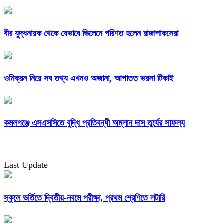
বীর যুদ্ধনায়ক থেকে যেভাবে ভিলেনে পরিণত হলেন রাজাপাকসেরা
ওমিক্রন নিয়ে সব তথ্য এখনও অজানা, আপাতত ভরসা টিকাই
কমলগঞ্জে এসএসসিতে বুদ্ধি প্রতিবন্ধী অম্লান দাস তুর্যের সাফল্য
Last Update
স্কুলে ভর্তিতে দ্বিতীয়-নবমে পরীক্ষা, প্রথম শ্রেণিতে লটারি