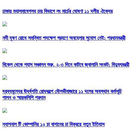
ঢাকায় মহাসমাবেশসহ চার বিভাগে লং মার্চের ঘোষণা ১১ দলীয় ঐক্যের
নদী দূষণ রোধে সমন্বিত পদক্ষেপ গ্রহণে অবহেলার সুযোগ নেই: প্রধানমন্ত্রী
বিকেল থেকে গ্যাস সঞ্চালন শুরু, ২-৩ দিনে কাটবে জ্বালানি সংকট: বিদ্যুৎমন্ত্রী
দ্রব্যমূল্যের ঊর্ধ্বগতি রোধকল্পে মৌলভীবাজারে ১১ দলের অবস্থান কর্মসূচি
পালন ও স্মারকলিপি প্রদান
ন্যাশনাল টি কোম্পানির ১২ চা বাগানের চা বিক্রয়ে নতুন ইতিহাস