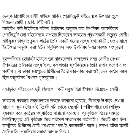
ডেস্ক রিপোর্ট:হোয়াইট হাউসে মার্কিন প্রেসিডেন্ট বাইডেনকে উপহার তুলে
দিচ্ছেন মোদী। ছবি: পিটিআই।
আইরিশ কবি উইলিয়ম বাটলর ইয়টসের অনুবাদ করা উপনিষদ আমেরিকার
প্রেসিডেন্ট জো বাইডেনকে উপহার দিয়েছেন ভারতের প্রধানমন্ত্রী নরেন্দ্র মোদী।
মাইসুরুর বিখ্যাত চন্দন কাঠের তৈরি একটি বাক্সের মধ্যে রাখা বইটি ১৯৩৭ সালে
ইয়টসের অনুবাদ করা ‘টেন প্রিন্সিপলস্‌ অফ উপনিষদ’-এর প্রথম সংস্করণ।
বৃহস্পতিবার হোয়াইট হাউসে দুই রাষ্ট্রনেতার সাক্ষাতের সময় মোদীর দেওয়া
উপহারের তালিকার মধ্যে ছিল, কলকাতার স্বর্ণকারদের তৈরি রূপার গণেশ এবং
প্রদীপ। এ ছাড়া জয়পুরের শিল্পীদের তৈরি কারুকাজ করা ওই চন্দন কাঠের বাক্সে
ছিল যজুর্বেদের বৈখনস গৃহসূত্রম।
এছাড়াও বাইডেনের স্ত্রী জিলকে একটি সবুজ হিরা উপহার দিয়েছেন মোদী।
ভারতের পররাষ্ট্র মন্ত্রণালয়ের তরফে জানানো হয়েছে, জিলকে উপহার দেওয়া
সাড়ে ৭ ক্যারাটের ওই হিরেটি খনি থেকে মেলেনি। পরীক্ষাগারে সৌরশক্তি
ব্যবহার করে কৃত্রিম পদ্ধতিতে বানানো হয়েছে। প্রাকৃতিক হিরের সমস্ত
বৈশিষ্ট্যযুক্ত এই কৃত্রিম হিরে পরিবেশ সংরক্ষণের বার্তাবাহী। হিরেটি রাখা ছিল
কাশ্মীরের শিল্পীদের তৈরি প্রখ্যাত ‘কর-ই-কলমদানি’ বাক্সে। নকশা আঁকা বাক্সটি
তৈরি দামি ‘প্যাপিয়ার ম্যাচ’ কাগজ দিয়ে।