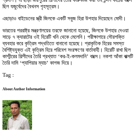
প্রদীপ। এ ছাড়া জয়পুরের শিল্পীদের তৈরি কারুকাজ করা ওই চন্দন কাঠের বাক্সে
ছিল যজুর্বেদের বৈখনস গৃহসূত্রম।
এছাড়াও বাইডেনের স্ত্রী জিলকে একটি সবুজ হিরা উপহার দিয়েছেন মোদী।
ভারতের পররাষ্ট্র মন্ত্রণালয়ের তরফে জানানো হয়েছে, জিলকে উপহার দেওয়া
সাড়ে ৭ ক্যারাটের ওই হিরেটি খনি থেকে মেলেনি। পরীক্ষাগারে সৌরশক্তি
ব্যবহার করে কৃত্রিম পদ্ধতিতে বানানো হয়েছে। প্রাকৃতিক হিরের সমস্ত
বৈশিষ্ট্যযুক্ত এই কৃত্রিম হিরে পরিবেশ সংরক্ষণের বার্তাবাহী। হিরেটি রাখা ছিল
কাশ্মীরের শিল্পীদের তৈরি প্রখ্যাত ‘কর-ই-কলমদানি’ বাক্সে। নকশা আঁকা বাক্সটি
তৈরি দামি ‘প্যাপিয়ার ম্যাচ’ কাগজ দিয়ে।
Tag :
About Author Information