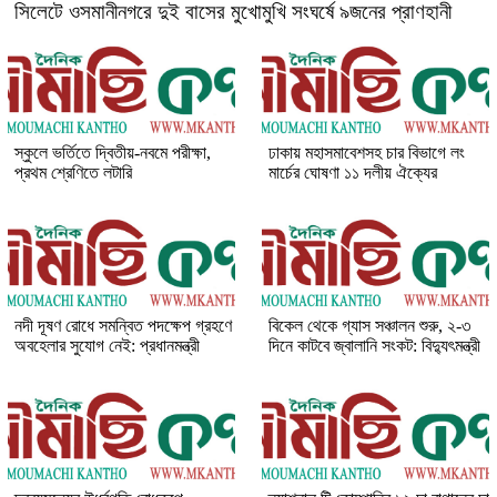
সিলেটে ওসমানীনগরে দুই বাসের মুখোমুখি সংঘর্ষে ৯জনের প্রাণহানী
স্কুলে ভর্তিতে দ্বিতীয়-নবমে পরীক্ষা,
ঢাকায় মহাসমাবেশসহ চার বিভাগে লং
প্রথম শ্রেণিতে লটারি
মার্চের ঘোষণা ১১ দলীয় ঐক্যের
নদী দূষণ রোধে সমন্বিত পদক্ষেপ গ্রহণে
বিকেল থেকে গ্যাস সঞ্চালন শুরু, ২-৩
অবহেলার সুযোগ নেই: প্রধানমন্ত্রী
দিনে কাটবে জ্বালানি সংকট: বিদ্যুৎমন্ত্রী