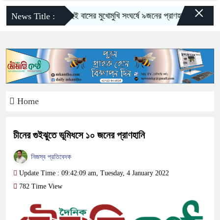
×
িলেটে ওসমানীনগরে দুই বাসের মুখোমুখি সংঘর্ষে ৯জনের প্রাণহানী
স্কুলে ভর্ত
News Title :
Home
চীনের গুইঝুতে ভূমিধসে ১০ জনের প্রাণহানি
নিজস্ব প্রতিবেদক
Update Time : 09:42:09 am, Tuesday, 4 January 2022
782 Time View