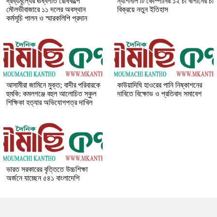
দ্রব্যমূল্যের ঊর্ধ্বগতি রোধকল্পে
ন্যাশনাল টি কোম্পানির ১২ চা বাগানের চা
মৌলভীবাজারে ১১ দলের অবস্থান
বিক্রয়ে নতুন ইতিহাস
কর্মসূচি পালন ও স্মারকলিপি প্রদান
আসামীরা জামিনে মুক্ত; বাদীর পরিবারকে
কাউয়াদিঘি হাওরের পানি নিষ্কাশনের
হুমকি: কমলগঞ্জে বহুল আলোচিত স্কুল
দাবিতে বিক্ষোভ ও প্রতিবাদ সমাবেশ
শিক্ষিকা হত্যার অভিযোগপত্র দাখিল
ভারত সরকারের বৃত্তিতে উচ্চশিক্ষা
অর্জনে যাচ্ছেন ৫৪১ বাংলাদেশি