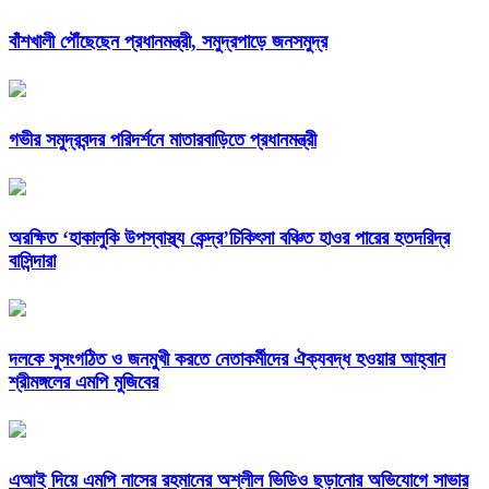
বাঁশখালী পৌঁছেছেন প্রধানমন্ত্রী, সমুদ্রপাড়ে জনসমুদ্র
গভীর সমুদ্রবন্দর পরিদর্শনে মাতারবাড়িতে প্রধানমন্ত্রী
অরক্ষিত ‘হাকালুকি উপস্বাস্থ্য কেন্দ্র’চিকিৎসা বঞ্চিত হাওর পারের হতদরিদ্র
বাসিন্দারা
দলকে সুসংগঠিত ও জনমুখী করতে নেতাকর্মীদের ঐক্যবদ্ধ হওয়ার আহ্বান
শ্রীমঙ্গলের এমপি মুজিবের
এআই দিয়ে এমপি নাসের রহমানের অশ্লীল ভিডিও ছড়ানোর অভিযোগে সাভার