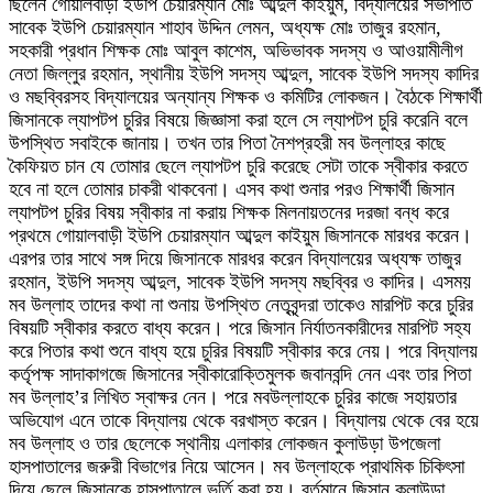
ছিলেন গোয়ালবাড়ী ইউপি চেয়ারম্যান মোঃ আব্দুল কাইয়ুম, বিদ্যালয়ের সভাপতি
সাবেক ইউপি চেয়ারম্যান শাহাব উদ্দিন লেমন, অধ্যক্ষ মোঃ তাজুর রহমান,
সহকারী প্রধান শিক্ষক মোঃ আবুল কাশেম, অভিভাবক সদস্য ও আওয়ামীলীগ
নেতা জিল্লুর রহমান, স্থানীয় ইউপি সদস্য আব্দুল, সাবেক ইউপি সদস্য কাদির
ও মছব্বিরসহ বিদ্যালয়ের অন্যান্য শিক্ষক ও কমিটির লোকজন। বৈঠকে শিক্ষার্থী
জিসানকে ল্যাপটপ চুরির বিষয়ে জিজ্ঞাসা করা হলে সে ল্যাপটপ চুরি করেনি বলে
উপস্থিত সবাইকে জানায়। তখন তার পিতা নৈশপ্রহরী মব উল্লাহর কাছে
কৈফিয়ত চান যে তোমার ছেলে ল্যাপটপ চুরি করেছে সেটা তাকে স্বীকার করতে
হবে না হলে তোমার চাকরী থাকবেনা। এসব কথা শুনার পরও শিক্ষার্থী জিসান
ল্যাপটপ চুরির বিষয় স্বীকার না করায় শিক্ষক মিলনায়তনের দরজা বন্ধ করে
প্রথমে গোয়ালবাড়ী ইউপি চেয়ারম্যান আব্দুল কাইয়ুম জিসানকে মারধর করেন।
এরপর তার সাথে সঙ্গ দিয়ে জিসানকে মারধর করেন বিদ্যালয়ের অধ্যক্ষ তাজুর
রহমান, ইউপি সদস্য আব্দুল, সাবেক ইউপি সদস্য মছব্বির ও কাদির। এসময়
মব উল্লাহ তাদের কথা না শুনায় উপস্থিত নেতৃবৃন্দরা তাকেও মারপিট করে চুরির
বিষয়টি স্বীকার করতে বাধ্য করেন। পরে জিসান নির্যাতনকারীদের মারপিট সহ্য
করে পিতার কথা শুনে বাধ্য হয়ে চুরির বিষয়টি স্বীকার করে নেয়। পরে বিদ্যালয়
কর্তৃপক্ষ সাদাকাগজে জিসানের স্বীকারোক্তিমুলক জবানবন্দি নেন এবং তার পিতা
মব উল্লাহ’র লিখিত স্বাক্ষর নেন। পরে মবউল্লাহকে চুরির কাজে সহায়তার
অভিযোগ এনে তাকে বিদ্যালয় থেকে বরখাস্ত করেন। বিদ্যালয় থেকে বের হয়ে
মব উল্লাহ ও তার ছেলেকে স্থানীয় এলাকার লোকজন কুলাউড়া উপজেলা
হাসপাতালের জরুরী বিভাগের নিয়ে আসেন। মব উল্লাহকে প্রাথমিক চিকিৎসা
দিয়ে ছেলে জিসানকে হাসপাতালে ভর্তি করা হয়। বর্তমানে জিসান কুলাউড়া