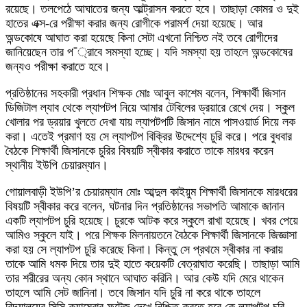
রয়েছে। তলপেঠে আঘাতের জন্য আল্ট্রাসন করতে হবে। তাছাড়া কোমর ও দুই
হাতের এক্স-রে পরীক্ষা করার জন্য রোগীকে পরামর্শ দেয়া হয়েছে। আর
অন্ডকোষে আঘাত করা হয়েছে কিনা সেটা এখনো নিশ্চিত নই তবে রোগীদের
জানিয়েছেন তার প¯্রাবে সমস্যা হচ্ছে। যদি সমস্যা হয় তাহলে অন্ডকোষের
জন্যও পরীক্ষা করাতে হবে।
প্রতিষ্ঠানের সহকারী প্রধান শিক্ষক মোঃ আবুল কাশেম বলেন, শিক্ষার্থী জিসান
ডিজিটাল ল্যাব থেকে ল্যাপটপ নিয়ে আমার টেবিলের ড্রয়ারে রেখে দেয়। স্কুল
খোলার পর ড্রয়ার খুলতে দেখা যায় ল্যাপটপটি জিসান নামে পাসওয়ার্ড দিয়ে লক
করা। এতেই প্রমাণ হয় সে ল্যাপটপ বিক্রির উদ্দেশ্যে চুরি করে। পরে বুধবার
বৈঠকে শিক্ষার্থী জিসানকে চুরির বিষয়টি স্বীকার করাতে তাকে মারধর করেন
স্থানীয় ইউপি চেয়ারম্যান।
গোয়ালবাড়ী ইউপি’র চেয়ারম্যান মোঃ আব্দুল কাইয়ুম শিক্ষার্থী জিসানকে মারধরের
বিষয়টি স্বীকার করে বলেন, ঘটনার দিন প্রতিষ্ঠানের সভাপতি আমাকে জানান
একটি ল্যাপটপ চুরি হয়েছে। চুরকে আটক করে স্কুলে রাখা হয়েছে। খবর পেয়ে
আমিও স্কুলে যাই। পরে শিক্ষক মিলনায়তনে বৈঠকে শিক্ষার্থী জিসানকে জিজ্ঞাসা
করা হয় সে ল্যাপটপ চুরি করেছে কিনা। কিন্তু সে প্রথমে স্বীকার না করায়
তাকে আমি ধমক দিয়ে তার দুই হাতে কয়েকটি বেত্রাঘাত করেছি। তাছাড়া আমি
তার শরীরের অন্য কোন স্থানে আঘাত করিনি। আর কেউ যদি মেরে থাকেন
তাহলে আমি সেট জানিনা। তবে জিসান যদি চুরি না করে থাকে তাহলে