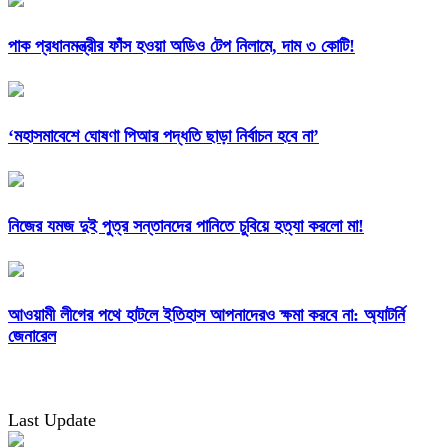
পাক প্রধানমন্ত্রীর ফাঁস হওয়া অডিও টেপ নিলামে, দাম ৩ কোটি‍‍!
‘মহাসমাবেশে ঘোষণা পিআর পদ্ধ‌তি‌ ছাড়া নির্বাচন হবে না’
নিজের যমজ দুই পুত্র সন্তানদের পানিতে চুবিয়ে হত্যা করলো মা!
আওয়ামী লীগের পথে হাটলে ইতিহাস আপনাদেরও ক্ষমা করবে না: অ্যাটর্নি
জেনারেল
Last Update