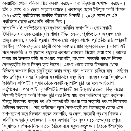
কোয়ার্টারে থেকে পরিবার নিয়ে বসবাস করছেন এবং বিদ্যালয় দেখাশুনা করছেন।
তাঁর ৫ মেয়ে ও ১ ছেলে সন্তান রয়েছে। একমাত্র ছেলে ইউসুফ আলী জিসান
(১৭) একই প্রতিষ্ঠানের মানবিক বিভাগের শিক্ষার্থী। ২০২৪ সালে সে এই
প্রতিষ্ঠান থেকে এসএসসি পরীক্ষা দিবে।
সম্প্রতি ওই প্রতিষ্ঠানের ব্যবস্থাপনা কমিটির সভাপতি ও গোয়ালবাড়ী
ইউনিয়নের সাবেক চেয়ারম্যান শাহাব উদ্দিন লেমন, প্রতিষ্ঠানের অধ্যক্ষ মোঃ
তাজুর রহমান, সহকারী প্রধান শিক্ষক মোঃ আবুল কাশেম প্রতিষ্ঠানের নৈশপ্রহরী
মব উল্লাহ’কে স্বেচ্ছায় চাকুরী থেকে অবসর নেয়ার প্রস্তাব দেন। কারণ এই
পদে সভাপতি ও অধ্যক্ষের পছন্দের একজন লোককে নিয়োগ দেয়া হবে। তাদের
কথায় মব উল্লাহ রাজি না হওয়ায় সভাপতি, অধ্যক্ষ, সহকারী প্রধান শিক্ষক
নৈশপ্রহরীর উপর ক্ষিপ্ত হয়ে উঠেন। এরপর থেকে তাকে বিদ্যালয় থেকে
বিভিন্ন অপবাদ দিয়ে চাকুরীচ্যুত করার জন্য নানা পায়তারা চালিয়ে যান। সর্বশেষ
গত দুর্গাপূজার সময় বিদ্যালয় সরকারিভাবে বন্ধ ছিল। বন্ধের সময় বিদ্যালয়ের
ডিজিটাল কম্পিউটার ল্যাব থেকে একটি ল্যাপটপ চুরি হয় বলে অভিযোগ
কর্তৃপক্ষের। পরে সেই ল্যাপটপটি নৈশপ্রহরী মব উল্লাহ’র ছেলে বিদ্যালয়ের
শিক্ষার্থী ইউসুফ আলী জিসান চুরি করে নিয়ে যায় বলে অভিযোগ তুলে কর্তৃপক্ষ।
কিন্তু বিদ্যালয় বন্ধের পর ওই ল্যাপটপটি পাওয়া যায় সহকারী প্রধান শিক্ষকের
টেবিলের ড্রয়ারে। সেই অভিযোগ তুলে নৈশপ্রহরী মব উল্লাহকে ডেকে এনে
চাপপ্রয়োগ করে জিজ্ঞাসা করেন সভাপতি, অধ্যক্ষ, সহকারী প্রধান শিক্ষক ও
কমিটির অন্যান্য লোকজন। এসব অপবাদ দিয়ে বুধবার (১ নভেম্বর) দুপুরে
বিদ্যালয়ের শিক্ষক মিলনায়তনে বৈঠকে বসে স্কুল কর্তৃপক্ষ। বৈঠকে উপস্থিত