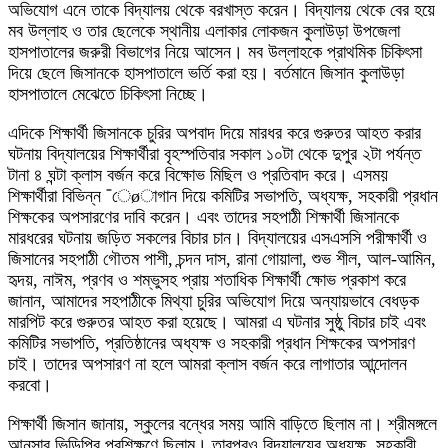
অভিযোগ এনে তাকে বিদ্যালয় থেকে বরখাস্ত করেন। বিদ্যালয় থেকে বের হয়ে
মব উল্লাহ ও তার ছেলেকে স্থানীয় এলাকার লোকজন কুলাউড়া উপজেলা
হাসপাতালের জরুরী বিভাগের নিয়ে আসেন। মব উল্লাহকে প্রাথমিক চিকিৎসা
দিয়ে ছেলে জিসানকে হাসপাতালে ভর্তি করা হয়। বর্তমানে জিসান কুলাউড়া
হাসপাতালে মেঝেতে চিকিৎসা নিচ্ছে।
এদিকে শিক্ষার্থী জিসানকে চুরির অপবাদ দিয়ে মারধর করে গুরুতর আহত করার
ঘটনায় বিদ্যালয়ের শিক্ষার্থীরা বৃহস্পতিবার সকাল ১০টা থেকে দুপুর ২টা পর্যন্ত
টানা ৪ ঘন্টা ক্লাস বর্জন করে বিক্ষোভ মিছিল ও প্রতিবাদ করে। এসময়
শিক্ষার্থীরা বিভিন্ন ¯েøাগান দিয়ে কমিটির সভাপতি, অধ্যক্ষ, সহকারী প্রধান
শিক্ষকের অপসারণের দাবি করেন। এবং তাদের সহপাঠী শিক্ষার্থী জিসানকে
মারধরের ঘটনায় জড়িত সকলের বিচার চান। বিদ্যালয়ের এসএসসি পরীক্ষার্থী ও
জিসানের সহপাঠী গৌতম পাশী, চন্দন দাস, রানা গোয়ালা, শুভ শীল, আল-আমিন,
হৃদয়, নাঈম, প্রণব ও শম্ভুসহ প্রায় শতাধিক শিক্ষার্থী ক্ষোভ প্রকাশ করে
জানান, আমাদের সহপাঠীকে মিথ্যা চুরির অভিযোগ দিয়ে অন্যায়ভাবে বেধড়ক
মারপিট করে গুরুতর আহত করা হয়েছে। আমরা এ ঘটনার সুষ্ঠু বিচার চাই এবং
কমিটির সভাপতি, প্রতিষ্ঠানের অধ্যক্ষ ও সহকারী প্রধান শিক্ষকের অপসারণ
চাই। তাদের অপসারণ না হলে আমরা ক্লাস বর্জন করে লাগাতার আন্দোলন
করবো।
শিক্ষার্থী জিসান জানায়, স্কুলের বন্ধের সময় আমি বাড়িতে ছিলাম না। শ্রীমঙ্গলে
আনসার ভিডিপির প্রশিক্ষণে ছিলাম। তারপরও বিদ্যালয়ের অধ্যক্ষ, সহকারী