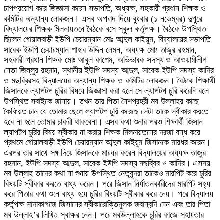
চাপপ্রয়োগ করে জিজ্ঞাসা করেন সভাপতি, অধ্যক্ষ, সহকারী প্রধান শিক্ষক ও
কমিটির অন্যান্য লোকজন। এসব অপবাদ দিয়ে বুধবার (১ নভেম্বর) দুপুরে
বিদ্যালয়ের শিক্ষক মিলনায়তনে বৈঠকে বসে স্কুল কর্তৃপক্ষ। বৈঠকে উপস্থিত
ছিলেন গোয়ালবাড়ী ইউপি চেয়ারম্যান মোঃ আব্দুল কাইয়ুম, বিদ্যালয়ের সভাপতি
সাবেক ইউপি চেয়ারম্যান শাহাব উদ্দিন লেমন, অধ্যক্ষ মোঃ তাজুর রহমান,
সহকারী প্রধান শিক্ষক মোঃ আবুল কাশেম, অভিভাবক সদস্য ও আওয়ামীলীগ
নেতা জিল্লুর রহমান, স্থানীয় ইউপি সদস্য আব্দুল, সাবেক ইউপি সদস্য কাদির
ও মছব্বিরসহ বিদ্যালয়ের অন্যান্য শিক্ষক ও কমিটির লোকজন। বৈঠকে শিক্ষার্থী
জিসানকে ল্যাপটপ চুরির বিষয়ে জিজ্ঞাসা করা হলে সে ল্যাপটপ চুরি করেনি বলে
উপস্থিত সবাইকে জানায়। তখন তার পিতা নৈশপ্রহরী মব উল্লাহর কাছে
কৈফিয়ত চান যে তোমার ছেলে ল্যাপটপ চুরি করেছে সেটা তাকে স্বীকার করতে
হবে না হলে তোমার চাকরী থাকবেনা। এসব কথা শুনার পরও শিক্ষার্থী জিসান
ল্যাপটপ চুরির বিষয় স্বীকার না করায় শিক্ষক মিলনায়তনের দরজা বন্ধ করে
প্রথমে গোয়ালবাড়ী ইউপি চেয়ারম্যান আব্দুল কাইয়ুম জিসানকে মারধর করেন।
এরপর তার সাথে সঙ্গ দিয়ে জিসানকে মারধর করেন বিদ্যালয়ের অধ্যক্ষ তাজুর
রহমান, ইউপি সদস্য আব্দুল, সাবেক ইউপি সদস্য মছব্বির ও কাদির। এসময়
মব উল্লাহ তাদের কথা না শুনায় উপস্থিত নেতৃবৃন্দরা তাকেও মারপিট করে চুরির
বিষয়টি স্বীকার করতে বাধ্য করেন। পরে জিসান নির্যাতনকারীদের মারপিট সহ্য
করে পিতার কথা শুনে বাধ্য হয়ে চুরির বিষয়টি স্বীকার করে নেয়। পরে বিদ্যালয়
কর্তৃপক্ষ সাদাকাগজে জিসানের স্বীকারোক্তিমুলক জবানবন্দি নেন এবং তার পিতা
মব উল্লাহ’র লিখিত স্বাক্ষর নেন। পরে মবউল্লাহকে চুরির কাজে সহায়তার