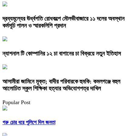
দ্রব্যমূল্যের ঊর্ধ্বগতি রোধকল্পে মৌলভীবাজারে ১১ দলের অবস্থান
কর্মসূচি পালন ও স্মারকলিপি প্রদান
ন্যাশনাল টি কোম্পানির ১২ চা বাগানের চা বিক্রয়ে নতুন ইতিহাস
আসামীরা জামিনে মুক্ত; বাদীর পরিবারকে হুমকি: কমলগঞ্জে বহুল
আলোচিত স্কুল শিক্ষিকা হত্যার অভিযোগপত্র দাখিল
Popular Post
গরু চোর ধরে পুলিশে দিল জনতা