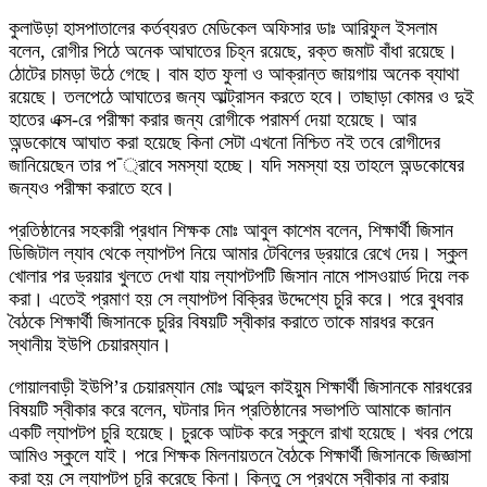
কুলাউড়া হাসপাতালের কর্তব্যরত মেডিকেল অফিসার ডাঃ আরিফুল ইসলাম
বলেন, রোগীর পিঠে অনেক আঘাতের চিহ্ন রয়েছে, রক্ত জমাট বাঁধা রয়েছে।
ঠোটের চামড়া উঠে গেছে। বাম হাত ফুলা ও আক্রান্ত জায়গায় অনেক ব্যাথা
রয়েছে। তলপেঠে আঘাতের জন্য আল্ট্রাসন করতে হবে। তাছাড়া কোমর ও দুই
হাতের এক্স-রে পরীক্ষা করার জন্য রোগীকে পরামর্শ দেয়া হয়েছে। আর
অন্ডকোষে আঘাত করা হয়েছে কিনা সেটা এখনো নিশ্চিত নই তবে রোগীদের
জানিয়েছেন তার প¯্রাবে সমস্যা হচ্ছে। যদি সমস্যা হয় তাহলে অন্ডকোষের
জন্যও পরীক্ষা করাতে হবে।
প্রতিষ্ঠানের সহকারী প্রধান শিক্ষক মোঃ আবুল কাশেম বলেন, শিক্ষার্থী জিসান
ডিজিটাল ল্যাব থেকে ল্যাপটপ নিয়ে আমার টেবিলের ড্রয়ারে রেখে দেয়। স্কুল
খোলার পর ড্রয়ার খুলতে দেখা যায় ল্যাপটপটি জিসান নামে পাসওয়ার্ড দিয়ে লক
করা। এতেই প্রমাণ হয় সে ল্যাপটপ বিক্রির উদ্দেশ্যে চুরি করে। পরে বুধবার
বৈঠকে শিক্ষার্থী জিসানকে চুরির বিষয়টি স্বীকার করাতে তাকে মারধর করেন
স্থানীয় ইউপি চেয়ারম্যান।
গোয়ালবাড়ী ইউপি’র চেয়ারম্যান মোঃ আব্দুল কাইয়ুম শিক্ষার্থী জিসানকে মারধরের
বিষয়টি স্বীকার করে বলেন, ঘটনার দিন প্রতিষ্ঠানের সভাপতি আমাকে জানান
একটি ল্যাপটপ চুরি হয়েছে। চুরকে আটক করে স্কুলে রাখা হয়েছে। খবর পেয়ে
আমিও স্কুলে যাই। পরে শিক্ষক মিলনায়তনে বৈঠকে শিক্ষার্থী জিসানকে জিজ্ঞাসা
করা হয় সে ল্যাপটপ চুরি করেছে কিনা। কিন্তু সে প্রথমে স্বীকার না করায়