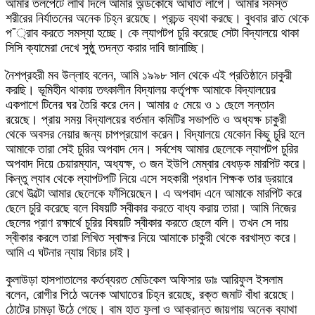
আমার তলপেটে লাথি দিলে আমার অন্ডকোষে আঘাত লাগে। আমার সমস্ত
শরীরের নির্যাতনের অনেক চিহ্ন রয়েছে। প্রচন্ড ব্যথা করছে। বুধবার রাত থেকে
প¯্রাব করতে সমস্যা হচ্ছে। কে ল্যাপটপ চুরি করেছে সেটা বিদ্যালয়ে থাকা
সিসি ক্যামেরা দেখে সুষ্ঠু তদন্ত করার দাবি জানাচ্ছি।
নৈশপ্রহরী মব উল্লাহ বলেন, আমি ১৯৯৮ সাল থেকে এই প্রতিষ্ঠানে চাকুরী
করছি। ভূমিহীন থাকায় তৎকালীন বিদ্যালয় কর্তৃপক্ষ আমাকে বিদ্যালয়ের
একপাশে টিনের ঘর তৈরি করে দেন। আমার ৫ মেয়ে ও ১ ছেলে সন্তান
রয়েছে। প্রায় সময় বিদ্যালয়ের বর্তমান কমিটির সভাপতি ও অধ্যক্ষ চাকুরী
থেকে অবসর নেয়ার জন্য চাপপ্রয়োগ করেন। বিদ্যালয়ে যেকোন কিছু চুরি হলে
আমাকে তারা সেই চুরির অপবাদ দেন। সর্বশেষ আমার ছেলেকে ল্যাপটপ চুরির
অপবাদ দিয়ে চেয়ারম্যান, অধ্যক্ষ, ৩ জন ইউপি মেম্বার বেধড়ক মারপিট করে।
কিন্তু ল্যাব থেকে ল্যাপটপটি নিয়ে এসে সহকারী প্রধান শিক্ষক তার ড্রয়ারে
রেখে উল্টো আমার ছেলেকে ফাঁসিয়েছেন। এ অপবাদ এনে আমাকে মারপিট করে
ছেলে চুরি করেছে বলে বিষয়টি স্বীকার করতে বাধ্য করায় তারা। আমি নিজের
ছেলের প্রাণ রক্ষার্থে চুরির বিষয়টি স্বীকার করতে ছেলে বলি। তখন সে দায়
স্বীকার করলে তারা লিখিত স্বাক্ষর নিয়ে আমাকে চাকুরী থেকে বরখাস্ত করে।
আমি এ ঘটনার ন্যায় বিচার চাই।
কুলাউড়া হাসপাতালের কর্তব্যরত মেডিকেল অফিসার ডাঃ আরিফুল ইসলাম
বলেন, রোগীর পিঠে অনেক আঘাতের চিহ্ন রয়েছে, রক্ত জমাট বাঁধা রয়েছে।
ঠোটের চামড়া উঠে গেছে। বাম হাত ফুলা ও আক্রান্ত জায়গায় অনেক ব্যাথা