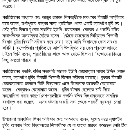
বিদ্যালয়ের সিসি ক্যামেরার ফুটেজ দেখে নিশ্চিত করতে হবে কে ল্যাপটপ চুরি
করেছে।
প্রতিষ্ঠানের অধ্যক্ষ মোঃ তাজুর রহমান শিক্ষার্র্থীকে মারধরের বিষয়টি অস্বীকার
করে বলেন, দুর্গাপূজার বন্ধের সময় প্রতিষ্ঠান থেকে একটি ল্যাপটপ চুরি হয়।
সেই চুরির বিষয়ে বুধবার স্থানীয় ইউপি চেয়ারম্যান, মেম্বার ও গভর্নিং বডির
সভাপতিসহ অন্যান্যরা বৈঠকে বসেন। বৈঠকে তদন্তের ভিত্তিতে শিক্ষার্থী
জিসান চুরির বিষয়টি স্বীকার করে নেয়। তবে আমি জিসানকে কোন মারধর
করিনি। বৃহস্পতিবার প্রতিষ্ঠানে আপনি উপস্থিত নয় কেন প্রসঙ্গে জানতে
চাইলে তিনি বলেন, প্রতিষ্ঠানের কাজে আজ বোর্ডে ছিলাম। বিক্ষোভের বিষয়ে
কিছু বলতো পারবো না।
প্রতিষ্ঠানের গভর্নিং বডির সভাপতি সাবেক ইউপি চেয়ারম্যান শাহাব উদ্দিন লেমন
বলেন, ল্যাপটপ চুরির বিষয়টি শিক্ষার্থী জিসান স্বীকার করেছে। বুধবার বিষয়টি
চেয়ারম্যানকে জানালে তিনি বিদ্যালয়ে এসে জিসানকে কয়েকটি বেত্রাঘাত
করেন। মেম্বারও বেত্রাঘাত করেন। চুরির ঘটনায় ছেলেকে চাবি দিয়ে
সহযোগিতা করার কারণে নৈশপ্রহরীকে গভর্নিং বডির সিদ্ধান্তমতে সাময়িক
বরখাস্ত করা হয়েছে। এসব ঘটনায় জরুরী সভা ডেকে পরবর্তী ব্যবস্থা নেয়া
হবে।
উপজেলা মাধ্যমিক শিক্ষা অফিসার মোঃ আনোয়ার বলেন, সন্দেহ করে ল্যাপটপ
চুরির অপবাদ দিয়ে বিদ্যালয়ের শিক্ষার্থীকে যে বা যাহারা মারধর করেছেন সেটা ঠিক