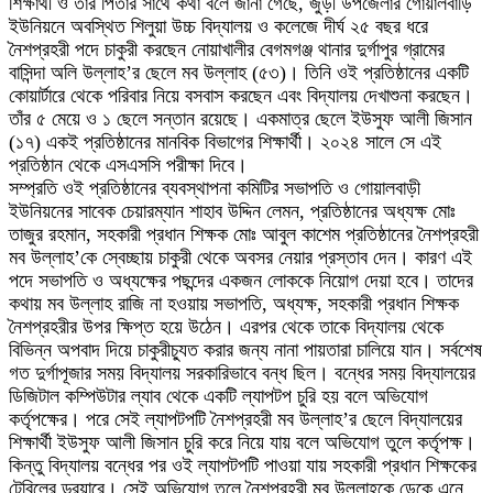
শিক্ষার্থী ও তার পিতার সাথে কথা বলে জানা গেছে, জুড়ী উপজেলার গোয়ালবাড়ি
ইউনিয়নে অবস্থিত শিলুয়া উচ্চ বিদ্যালয় ও কলেজে দীর্ঘ ২৫ বছর ধরে
নৈশপ্রহরী পদে চাকুরী করছেন নোয়াখালীর বেগমগঞ্জ থানার দুর্গাপুর গ্রামের
বাসিন্দা অলি উল্লাহ’র ছেলে মব উল্লাহ (৫৩)। তিনি ওই প্রতিষ্ঠানের একটি
কোয়ার্টারে থেকে পরিবার নিয়ে বসবাস করছেন এবং বিদ্যালয় দেখাশুনা করছেন।
তাঁর ৫ মেয়ে ও ১ ছেলে সন্তান রয়েছে। একমাত্র ছেলে ইউসুফ আলী জিসান
(১৭) একই প্রতিষ্ঠানের মানবিক বিভাগের শিক্ষার্থী। ২০২৪ সালে সে এই
প্রতিষ্ঠান থেকে এসএসসি পরীক্ষা দিবে।
সম্প্রতি ওই প্রতিষ্ঠানের ব্যবস্থাপনা কমিটির সভাপতি ও গোয়ালবাড়ী
ইউনিয়নের সাবেক চেয়ারম্যান শাহাব উদ্দিন লেমন, প্রতিষ্ঠানের অধ্যক্ষ মোঃ
তাজুর রহমান, সহকারী প্রধান শিক্ষক মোঃ আবুল কাশেম প্রতিষ্ঠানের নৈশপ্রহরী
মব উল্লাহ’কে স্বেচ্ছায় চাকুরী থেকে অবসর নেয়ার প্রস্তাব দেন। কারণ এই
পদে সভাপতি ও অধ্যক্ষের পছন্দের একজন লোককে নিয়োগ দেয়া হবে। তাদের
কথায় মব উল্লাহ রাজি না হওয়ায় সভাপতি, অধ্যক্ষ, সহকারী প্রধান শিক্ষক
নৈশপ্রহরীর উপর ক্ষিপ্ত হয়ে উঠেন। এরপর থেকে তাকে বিদ্যালয় থেকে
বিভিন্ন অপবাদ দিয়ে চাকুরীচ্যুত করার জন্য নানা পায়তারা চালিয়ে যান। সর্বশেষ
গত দুর্গাপূজার সময় বিদ্যালয় সরকারিভাবে বন্ধ ছিল। বন্ধের সময় বিদ্যালয়ের
ডিজিটাল কম্পিউটার ল্যাব থেকে একটি ল্যাপটপ চুরি হয় বলে অভিযোগ
কর্তৃপক্ষের। পরে সেই ল্যাপটপটি নৈশপ্রহরী মব উল্লাহ’র ছেলে বিদ্যালয়ের
শিক্ষার্থী ইউসুফ আলী জিসান চুরি করে নিয়ে যায় বলে অভিযোগ তুলে কর্তৃপক্ষ।
কিন্তু বিদ্যালয় বন্ধের পর ওই ল্যাপটপটি পাওয়া যায় সহকারী প্রধান শিক্ষকের
টেবিলের ড্রয়ারে। সেই অভিযোগ তুলে নৈশপ্রহরী মব উল্লাহকে ডেকে এনে