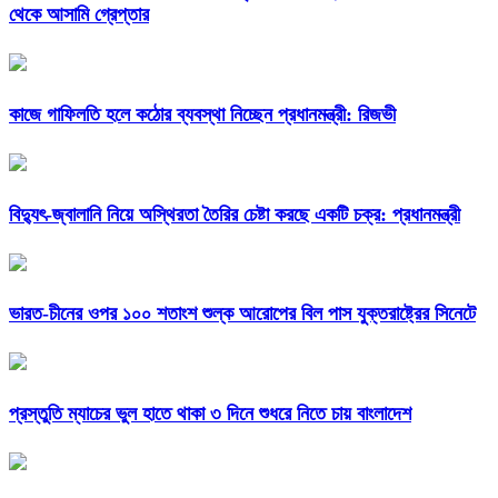
থেকে আসামি গ্রেপ্তার
কাজে গাফিলতি হলে কঠোর ব্যবস্থা নিচ্ছেন প্রধানমন্ত্রী: রিজভী
বিদ্যুৎ-জ্বালানি নিয়ে অস্থিরতা তৈরির চেষ্টা করছে একটি চক্র: প্রধানমন্ত্রী
ভারত-চীনের ওপর ১০০ শতাংশ শুল্ক আরোপের বিল পাস যুক্তরাষ্ট্রের সিনেটে
প্রস্তুতি ম্যাচের ভুল হাতে থাকা ৩ দিনে শুধরে নিতে চায় বাংলাদেশ