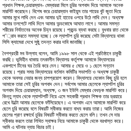
প্রধান শিক্ষক,চেয়ারম্যান- মেম্বাররা মিলে চুরির অপবাদ দিয়ে আমাকে অনেক
মারপিট করেছেন। বিশেষ করে চেয়ারম্যান কাইয়ুম তার পায়ের বুট জুতা দিয়ে
আমার মুখে লাথি দেন এবং আমার দুই হাতের ওপরে উঠে লাথি দেন। অধ্যক্ষ
আমার তলপেটে লাথি দিলে আমার অন্ডকোষে আঘাত লাগে। আমার সমস্ত
শরীরের নির্যাতনের অনেক চিহ্ন রয়েছে। প্রচন্ড ব্যথা করছে। বুধবার রাত থেকে
প¯্রাব করতে সমস্যা হচ্ছে। কে ল্যাপটপ চুরি করেছে সেটা বিদ্যালয়ে থাকা
সিসি ক্যামেরা দেখে সুষ্ঠু তদন্ত করার দাবি জানাচ্ছি।
নৈশপ্রহরী মব উল্লাহ বলেন, আমি ১৯৯৮ সাল থেকে এই প্রতিষ্ঠানে চাকুরী
করছি। ভূমিহীন থাকায় তৎকালীন বিদ্যালয় কর্তৃপক্ষ আমাকে বিদ্যালয়ের
একপাশে টিনের ঘর তৈরি করে দেন। আমার ৫ মেয়ে ও ১ ছেলে সন্তান
রয়েছে। প্রায় সময় বিদ্যালয়ের বর্তমান কমিটির সভাপতি ও অধ্যক্ষ চাকুরী
থেকে অবসর নেয়ার জন্য চাপপ্রয়োগ করেন। বিদ্যালয়ে যেকোন কিছু চুরি হলে
আমাকে তারা সেই চুরির অপবাদ দেন। সর্বশেষ আমার ছেলেকে ল্যাপটপ চুরির
অপবাদ দিয়ে চেয়ারম্যান, অধ্যক্ষ, ৩ জন ইউপি মেম্বার বেধড়ক মারপিট করে।
কিন্তু ল্যাব থেকে ল্যাপটপটি নিয়ে এসে সহকারী প্রধান শিক্ষক তার ড্রয়ারে
রেখে উল্টো আমার ছেলেকে ফাঁসিয়েছেন। এ অপবাদ এনে আমাকে মারপিট করে
ছেলে চুরি করেছে বলে বিষয়টি স্বীকার করতে বাধ্য করায় তারা। আমি নিজের
ছেলের প্রাণ রক্ষার্থে চুরির বিষয়টি স্বীকার করতে ছেলে বলি। তখন সে দায়
স্বীকার করলে তারা লিখিত স্বাক্ষর নিয়ে আমাকে চাকুরী থেকে বরখাস্ত করে।
আমি এ ঘটনার ন্যায় বিচার চাই।