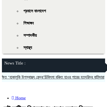
প্রবাসে বাংলাদেশ
শিক্ষাঙ্গন
সম্পাদকীয়
স্বাস্থ্য
News Title :
হাকালুকি উপস্বাস্থ্য কেন্দ্র’চিকিৎসা বঞ্চিত হাওর পারের হতদরিদ্র বাসিন্দারা
দল
Home