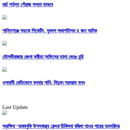
মার্চ পর্যন্ত পেঁয়াজ সস্তা থাকবে
শান্তিগঞ্জে সড়কে পিকেটিং, যুবদল সভাপতিসহ ৪ জন আটক
মৌলভীবাজার জেলা ক্রীড়া অফিসের তালা ভেঙে চুরি
ওসমানী মেডিকেলে বন্যার পানি, বিদ্যুৎ সরবরাহ বন্ধ
Last Update
অরক্ষিত ‘হাকালুকি উপস্বাস্থ্য কেন্দ্র’চিকিৎসা বঞ্চিত হাওর পারের হতদরিদ্র