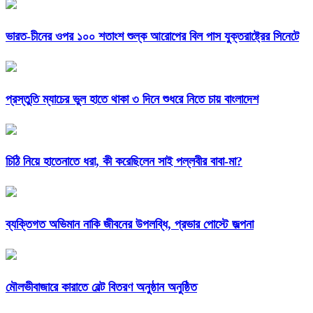
ভারত-চীনের ওপর ১০০ শতাংশ শুল্ক আরোপের বিল পাস যুক্তরাষ্ট্রের সিনেটে
প্রস্তুতি ম্যাচের ভুল হাতে থাকা ৩ দিনে শুধরে নিতে চায় বাংলাদেশ
চিঠি নিয়ে হাতেনাতে ধরা, কী করেছিলেন সাই পল্লবীর বাবা-মা?
ব্যক্তিগত অভিমান নাকি জীবনের উপলব্ধি, প্রভার পোস্টে জল্পনা
মৌলভীবাজারে কারাতে বেল্ট বিতরণ অনুষ্ঠান অনুষ্ঠিত