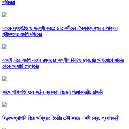
বাসিন্দারা
দলকে সুসংগঠিত ও জনমুখী করতে নেতাকর্মীদের ঐক্যবদ্ধ হওয়ার আহ্বান
শ্রীমঙ্গলের এমপি মুজিবের
এআই দিয়ে এমপি নাসের রহমানের অশ্লীল ভিডিও ছড়ানোর অভিযোগে সাভার
থেকে আসামি গ্রেপ্তার
কাজে গাফিলতি হলে কঠোর ব্যবস্থা নিচ্ছেন প্রধানমন্ত্রী: রিজভী
বিদ্যুৎ-জ্বালানি নিয়ে অস্থিরতা তৈরির চেষ্টা করছে একটি চক্র: প্রধানমন্ত্রী