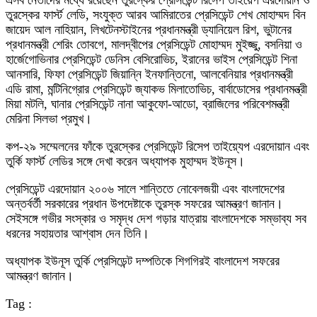
এসব নেতাদের মধ্যে রয়েছেন তুরস্কের প্রেসিডেন্ট রিসেপ তাইয়েপ এরদোয়ান ও
তুরস্কের ফার্স্ট লেডি, সংযুক্ত আরব আমিরাতের প্রেসিডেন্ট শেখ মোহাম্মদ বিন
জায়েদ আল নাহিয়ান, লিখটেনস্টাইনের প্রধানমন্ত্রী ড্যানিয়েল রিশ, ভুটানের
প্রধানমন্ত্রী শেরিং তোবগে, মালদ্বীপের প্রেসিডেন্ট মোহাম্মদ মুইজ্জু, বসনিয়া ও
হার্জেগোভিনার প্রেসিডেন্ট ডেনিস বেসিরোভিচ, ইরানের ভাইস প্রেসিডেন্ট শিনা
আনসারি, ফিফা প্রেসিডেন্ট জিয়ান্নি ইনফান্তিনো, আলবেনিয়ার প্রধানমন্ত্রী
এডি রামা, মন্টিনিগ্রোর প্রেসিডেন্ট জ্যাকভ মিলাতোভিচ, বার্বাডোসের প্রধানমন্ত্রী
মিয়া মটলি, ঘানার প্রেসিডেন্ট নানা আকুফো-আডো, ব্রাজিলের পরিবেশমন্ত্রী
মেরিনা সিলভা প্রমুখ।
কপ-২৯ সম্মেলনের ফাঁকে তুরস্কের প্রেসিডেন্ট রিসেপ তাইয়্যেপ এরদোয়ান এবং
তুর্কি ফার্স্ট লেডির সঙ্গে দেখা করেন অধ্যাপক মুহাম্মদ ইউনূস।
প্রেসিডেন্ট এরদোয়ান ২০০৬ সালে শান্তিতে নোবেলজয়ী এবং বাংলাদেশের
অন্তর্বর্তী সরকারের প্রধান উপদেষ্টাকে তুরস্ক সফরের আমন্ত্রণ জানান।
সেইসঙ্গে গভীর সংস্কার ও সমৃদ্ধ দেশ গড়ার যাত্রায় বাংলাদেশকে সম্ভাব্য সব
ধরনের সহায়তার আশ্বাস দেন তিনি।
অধ্যাপক ইউনূস তুর্কি প্রেসিডেন্ট দম্পতিকে শিগগিরই বাংলাদেশ সফরের
আমন্ত্রণ জানান।
Tag :