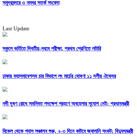
সমুদ্রবন্দরে ৩ নম্বর সতর্ক সংকেত
Last Update
স্কুলে ভর্তিতে দ্বিতীয়-নবমে পরীক্ষা, প্রথম শ্রেণিতে লটারি
ঢাকায় মহাসমাবেশসহ চার বিভাগে লং মার্চের ঘোষণা ১১ দলীয় ঐক্যের
নদী দূষণ রোধে সমন্বিত পদক্ষেপ গ্রহণে অবহেলার সুযোগ নেই: প্রধানমন্ত্রী
বিকেল থেকে গ্যাস সঞ্চালন শুরু, ২-৩ দিনে কাটবে জ্বালানি সংকট: বিদ্যুৎমন্ত্রী