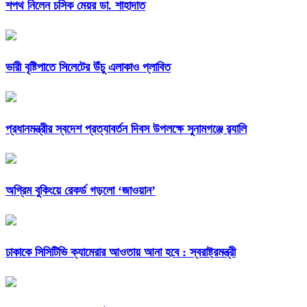
শপথ নিলেন চসিক মেয়র ডা. শাহাদাত
ভারী বৃষ্টিপাতে সিলেটের উঁচু এলাকাও প্লাবিত
প্রধানমন্ত্রীর স্বদেশ প্রত্যাবর্তন দিবস উপলক্ষে সুনামগঞ্জে র‌্যালি
অগ্রিম বুকিংয়ে রেকর্ড গড়লো ‘জাওয়ান’
ঢাকাকে সিসিটিভি ক্যামেরার আওতায় আনা হবে : স্বরাষ্ট্রমন্ত্রী