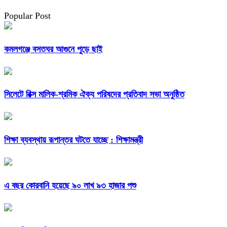
Popular Post
কমলগঞ্জে বসতঘর আগুনে পুড়ে ছাই
সিলেটে রিক্স মালিক-শ্রমিক ঐক্য পরিষদের প্রতিবাদ সভা অনুষ্ঠিত
শিক্ষা ব্যবস্থায় রূপান্তর ঘটতে যাচ্ছে : শিক্ষামন্ত্রী
এ বছর কোরবানি হয়েছে ৯০ লাখ ৯৩ হাজার পশু