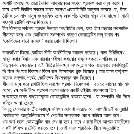
দেশটি বলেছে যে তারা দৈনিক আক্রান্তের সংখ্যা প্রকাশ করা বন্ধ করবে।
তবে একটি ব্রিটিশ স্বাস্থ্য তথ্য সংস্থা এয়ারফিনিটি অনুমান করেছে যে, চীনে
দৈনিক ১০ লাখ মানুষ সংক্রমিত হচ্ছে এবং পাঁচ হাজার মানুষ মারা যাচ্ছে। বার্তা
সংস্থা রয়টার্স এখবর দিয়েছে।
চীন বিশ্বের সর্বশেষ প্রধান উন্নত অর্থনীতির দেশ, যারা তিন বছরের লকডাউন,
সীমান্ত বন্ধ এবং কোভিডের সংস্পর্শের কারণে কোয়ারেন্টিন চালু রাখার পর
‘কোভিডের সাথে বসবাস’ করার ঘোষণা দিলো।
তথাকথিত জিরো-কোভিড নীতি অর্থনীতিকে ব্যাহত করেছে। নানা বিধিনিষেধ
মান্য করার বিধান এবং বারবার পরীক্ষা করানোর বাধ্যবাধকতা নাগরিকদের
বিড়ম্বনায় ফেলেছে। এই নীতির বিরুদ্ধে অসন্তোষ গত নভেম্বরে প্রেসিডেন্ট
শি জিন পিংয়ের বিরুদ্ধে বিরল জন বিক্ষোভের জন্ম দিয়েছে। যার ফলে কর্তৃপক্ষ
কয়েক সপ্তাহ পরেই কোভিডের নিয়মকানুন বাদ দিয়েছে।
সীমানা বন্ধ করে রাখাটা ছিল সবশেষ প্রধান নিষেধাজ্ঞা। ২০২০ সালের মার্চ মাস
থেকে, যে কেউ চীনে প্রবেশ করলে তাকে একটি রাষ্ট্রীয় ব্যবস্থায় তিন
সপ্তাহের জন্য বাধ্যতামূলক কোয়ারেন্টিনে থাকতে হতো। যা সম্প্রতি পাঁচ দিনে
কমিয়ে আনা হয়েছে।
কিন্তু সোমবার জাতীয় স্বাস্থ্য কমিশন ঘোষণা করেছে যে, আগামী ৮ই জানুয়ারি
কোভিডকে আনুষ্ঠানিকভাবে বি-শ্রেণীর সংক্রামক রোগে নামিয়ে আনা হবে।
এর অর্থ হলো কোয়ারেন্টিন বাদ দেওয়া হবে। তবে এখনো চীনে আগত যাত্রীদের
একটি পিসিআর টেস্ট করাতে হবে। সেই সাথে প্রতিদিন চীনে অনুমোদিত