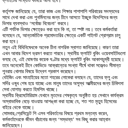
ফ্লাইটের সংখ্যাও কমিয়ে আনা হবে।
কর্তৃপক্ষ জানিয়েছে যে, তারা কাজ এবং শিক্ষার পাশাপাশি পরিবারের সদস্যদের
সাথে দেখা করা এবং পুনর্মিলনের জন্য চীনে আসতে ইচ্ছুক বিদেশিদের জন্য
ভিসার ব্যবস্থাও ‘সর্বোচ্চ বিবেচনা’ করবে।
এটি পর্যটক ভিসার ক্ষেত্রেও করা হবে কি না, তা স্পষ্ট নয়। তবে কর্মকর্তারা
বলেছেন যে, আন্তর্জাতিক প্রমোদতরির ক্ষেত্রে একটি পাইলট প্রোগ্রাম চালু
করা হবে।
নতুন এই বিধিনিষেধকে অনেক চীনা নাগরিক স্বাগত জানিয়েছে। কারণ তারা
এখন আবার বিদেশ ভ্রমণ করতে পারবে। স্থানীয় ফ্লাইট বুকিং ওয়েবসাইটগুলো
বলছে যে, এই ঘোষণার কয়েক ঘণ্টার মধ্যে ফ্লাইট বুকিং আকাশচুম্বী হয়েছে।
তবে অনেকেই চীনে কোভিডে আক্রান্তের সংখ্যা শীর্ষে থাকা সত্ত্বেও সীমান্ত
পুনরায় খোলার বিষয়ে উদ্বেগ প্রকাশ করেছেন।
বেইজিং এবং সাংহাইয়ের মতো শহরের লোকেরা বলছেন যে, তাদের ফ্লু এবং
সর্দির ওষুধ শেষ হয়ে যাচ্ছে এবং মানুষ তাদের অসুস্থ আত্মীয়দের জন্য চিকিৎসা
সেবা যোগাড় করতে হিমশিম খাচ্ছে।
স্থানীয় ক্রিমেটোরিয়াম যেখানে মৃতদের শেষকৃত্য অনুষ্ঠিত হয় সেখানে কার্যক্রম
অস্বাভাবিক বেড়ে যাওয়ায় আশঙ্কা করা হচ্ছে যে, শত শত মৃত্যু হিসেবের
বাইরে থেকে যাচ্ছে।
সোমবার,প্রেসিডেন্ট শি এসব পরিবর্তনের বিষয়ে প্রথম মন্তব্য করেন,
কর্মকর্তাদেরকে জীবন বাঁচানোর জন্য ‘সম্ভাব্য’ সব কিছু করার আহ্বান
জানিয়েছেন।