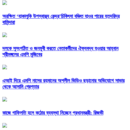
অরক্ষিত ‘হাকালুকি উপস্বাস্থ্য কেন্দ্র’চিকিৎসা বঞ্চিত হাওর পারের হতদরিদ্র
বাসিন্দারা
দলকে সুসংগঠিত ও জনমুখী করতে নেতাকর্মীদের ঐক্যবদ্ধ হওয়ার আহ্বান
শ্রীমঙ্গলের এমপি মুজিবের
এআই দিয়ে এমপি নাসের রহমানের অশ্লীল ভিডিও ছড়ানোর অভিযোগে সাভার
থেকে আসামি গ্রেপ্তার
কাজে গাফিলতি হলে কঠোর ব্যবস্থা নিচ্ছেন প্রধানমন্ত্রী: রিজভী