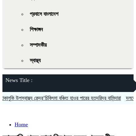
প্রবাসে বাংলাদেশ
শিক্ষাঙ্গন
সম্পাদকীয়
স্বাস্থ্য
News Title :
ি উপস্বাস্থ্য কেন্দ্র’চিকিৎসা বঞ্চিত হাওর পারের হতদরিদ্র বাসিন্দারা
দলকে সুসংগ
Home