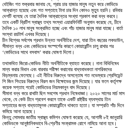
বেইজিং গত শুক্রবার জানায় যে, প্রায় চার হাজার মানুষ নতুন করে কোভিডে
আক্রান্ত হয়েছে এবং গত সপ্তাহে টানা চার দিন কোনও মৃত্যু হয়নি। রবিবার
দেশটি বলেছে যে তারা দৈনিক আক্রান্তের সংখ্যা প্রকাশ করা বন্ধ করবে।
তবে একটি ব্রিটিশ স্বাস্থ্য তথ্য সংস্থা এয়ারফিনিটি অনুমান করেছে যে, চীনে
দৈনিক ১০ লাখ মানুষ সংক্রমিত হচ্ছে এবং পাঁচ হাজার মানুষ মারা যাচ্ছে। বার্তা
সংস্থা রয়টার্স এখবর দিয়েছে।
চীন বিশ্বের সর্বশেষ প্রধান উন্নত অর্থনীতির দেশ, যারা তিন বছরের লকডাউন,
সীমান্ত বন্ধ এবং কোভিডের সংস্পর্শের কারণে কোয়ারেন্টিন চালু রাখার পর
‘কোভিডের সাথে বসবাস’ করার ঘোষণা দিলো।
তথাকথিত জিরো-কোভিড নীতি অর্থনীতিকে ব্যাহত করেছে। নানা বিধিনিষেধ
মান্য করার বিধান এবং বারবার পরীক্ষা করানোর বাধ্যবাধকতা নাগরিকদের
বিড়ম্বনায় ফেলেছে। এই নীতির বিরুদ্ধে অসন্তোষ গত নভেম্বরে প্রেসিডেন্ট
শি জিন পিংয়ের বিরুদ্ধে বিরল জন বিক্ষোভের জন্ম দিয়েছে। যার ফলে কর্তৃপক্ষ
কয়েক সপ্তাহ পরেই কোভিডের নিয়মকানুন বাদ দিয়েছে।
সীমানা বন্ধ করে রাখাটা ছিল সবশেষ প্রধান নিষেধাজ্ঞা। ২০২০ সালের মার্চ মাস
থেকে, যে কেউ চীনে প্রবেশ করলে তাকে একটি রাষ্ট্রীয় ব্যবস্থায় তিন
সপ্তাহের জন্য বাধ্যতামূলক কোয়ারেন্টিনে থাকতে হতো। যা সম্প্রতি পাঁচ দিনে
কমিয়ে আনা হয়েছে।
কিন্তু সোমবার জাতীয় স্বাস্থ্য কমিশন ঘোষণা করেছে যে, আগামী ৮ই জানুয়ারি
কোভিডকে আনুষ্ঠানিকভাবে বি-শ্রেণীর সংক্রামক রোগে নামিয়ে আনা হবে।