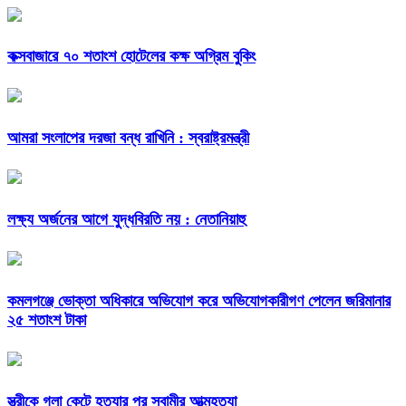
কক্সবাজারে ৭০ শতাংশ হোটেলের কক্ষ অগ্রিম বুকিং
আমরা সংলাপের দরজা বন্ধ রাখিনি : স্বরাষ্ট্রমন্ত্রী
লক্ষ্য অর্জনের আগে যুদ্ধবিরতি নয় : নেতানিয়াহু
কমলগঞ্জে ভোক্তা অধিকারে অভিযোগ করে অভিযোগকারীগণ পেলেন জরিমানার
২৫ শতাংশ টাকা
স্ত্রীকে গলা কেটে হত্যার পর স্বামীর আত্মহত্যা