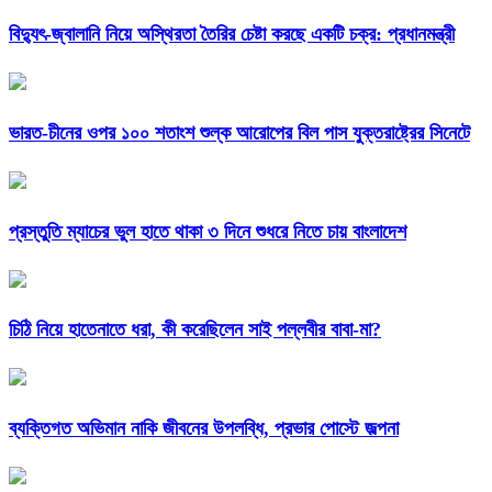
বিদ্যুৎ-জ্বালানি নিয়ে অস্থিরতা তৈরির চেষ্টা করছে একটি চক্র: প্রধানমন্ত্রী
ভারত-চীনের ওপর ১০০ শতাংশ শুল্ক আরোপের বিল পাস যুক্তরাষ্ট্রের সিনেটে
প্রস্তুতি ম্যাচের ভুল হাতে থাকা ৩ দিনে শুধরে নিতে চায় বাংলাদেশ
চিঠি নিয়ে হাতেনাতে ধরা, কী করেছিলেন সাই পল্লবীর বাবা-মা?
ব্যক্তিগত অভিমান নাকি জীবনের উপলব্ধি, প্রভার পোস্টে জল্পনা