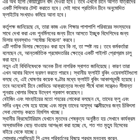
এর অর্থ হলো কোয়ারেন্টিন বাদ দেওয়া হবে। তবে এখনো চীনে আগত যাত্রীদের
একটি পিসিআর টেস্ট করাতে হবে। সেই সাথে প্রতিদিন চীনে অনুমোদিত
ফ্লাইটের সংখ্যাও কমিয়ে আনা হবে।
কর্তৃপক্ষ জানিয়েছে যে, তারা কাজ এবং শিক্ষার পাশাপাশি পরিবারের সদস্যদের
সাথে দেখা করা এবং পুনর্মিলনের জন্য চীনে আসতে ইচ্ছুক বিদেশিদের জন্য
ভিসার ব্যবস্থাও ‘সর্বোচ্চ বিবেচনা’ করবে।
এটি পর্যটক ভিসার ক্ষেত্রেও করা হবে কি না, তা স্পষ্ট নয়। তবে কর্মকর্তারা
বলেছেন যে, আন্তর্জাতিক প্রমোদতরির ক্ষেত্রে একটি পাইলট প্রোগ্রাম চালু
করা হবে।
নতুন এই বিধিনিষেধকে অনেক চীনা নাগরিক স্বাগত জানিয়েছে। কারণ তারা
এখন আবার বিদেশ ভ্রমণ করতে পারবে। স্থানীয় ফ্লাইট বুকিং ওয়েবসাইটগুলো
বলছে যে, এই ঘোষণার কয়েক ঘণ্টার মধ্যে ফ্লাইট বুকিং আকাশচুম্বী হয়েছে।
তবে অনেকেই চীনে কোভিডে আক্রান্তের সংখ্যা শীর্ষে থাকা সত্ত্বেও সীমান্ত
পুনরায় খোলার বিষয়ে উদ্বেগ প্রকাশ করেছেন।
বেইজিং এবং সাংহাইয়ের মতো শহরের লোকেরা বলছেন যে, তাদের ফ্লু এবং
সর্দির ওষুধ শেষ হয়ে যাচ্ছে এবং মানুষ তাদের অসুস্থ আত্মীয়দের জন্য চিকিৎসা
সেবা যোগাড় করতে হিমশিম খাচ্ছে।
স্থানীয় ক্রিমেটোরিয়াম যেখানে মৃতদের শেষকৃত্য অনুষ্ঠিত হয় সেখানে কার্যক্রম
অস্বাভাবিক বেড়ে যাওয়ায় আশঙ্কা করা হচ্ছে যে, শত শত মৃত্যু হিসেবের
বাইরে থেকে যাচ্ছে।
সোমবার,প্রেসিডেন্ট শি এসব পরিবর্তনের বিষয়ে প্রথম মন্তব্য করেন,