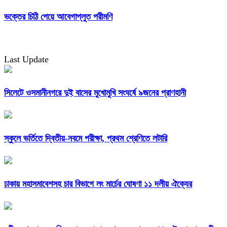
ভক্তের চিঠি পেয়ে আবেগাপ্লুত পরীমণি
Last Update
সিলেটে ওসমানীনগরে দুই বাসের মুখোমুখি সংঘর্ষে ৯জনের প্রাণহানী
স্কুলে ভর্তিতে দ্বিতীয়-নবমে পরীক্ষা, প্রথম শ্রেণিতে লটারি
ঢাকায় মহাসমাবেশসহ চার বিভাগে লং মার্চের ঘোষণা ১১ দলীয় ঐক্যের