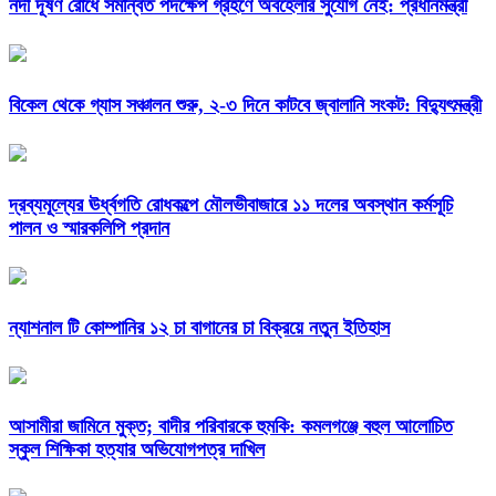
নদী দূষণ রোধে সমন্বিত পদক্ষেপ গ্রহণে অবহেলার সুযোগ নেই: প্রধানমন্ত্রী
বিকেল থেকে গ্যাস সঞ্চালন শুরু, ২-৩ দিনে কাটবে জ্বালানি সংকট: বিদ্যুৎমন্ত্রী
দ্রব্যমূল্যের ঊর্ধ্বগতি রোধকল্পে মৌলভীবাজারে ১১ দলের অবস্থান কর্মসূচি
পালন ও স্মারকলিপি প্রদান
ন্যাশনাল টি কোম্পানির ১২ চা বাগানের চা বিক্রয়ে নতুন ইতিহাস
আসামীরা জামিনে মুক্ত; বাদীর পরিবারকে হুমকি: কমলগঞ্জে বহুল আলোচিত
স্কুল শিক্ষিকা হত্যার অভিযোগপত্র দাখিল