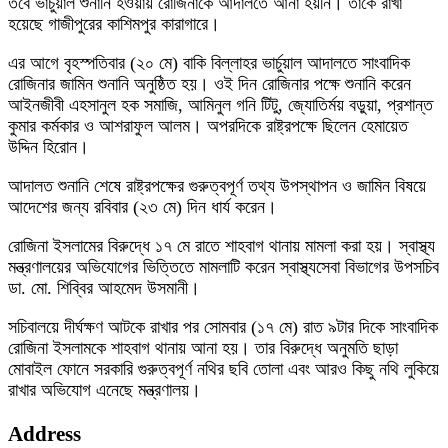
তবে ভার্চুয়াল শুনানি হওয়ায় রোজিনাকে আদালতে আনা হয়নি। তাকে রাখা
হয়েছে গাজীপুরের কাশিমপুর কারাগারে।
এর আগে বৃহস্পতিবার (২০ মে) বাকি বিল্লাহর ভার্চুয়াল আদালতে সাংবাদিক
রোজিনার জামিন শুনানি অনুষ্ঠিত হয়। ওই দিন রোজিনার পক্ষে শুনানি করেন
আইনজীবী এহসানুল হক সমাজি, আমিনুল গনি টিটু, জ্যোতির্ময় বড়ুয়া, প্রশান্ত
কুমার কর্মকার ও আশরাফুল আলম। অপরদিকে রাষ্ট্রপক্ষে ছিলেন হেমায়েত
উদ্দিন হিরোন।
আদালত শুনানি শেষে রাষ্ট্রপক্ষের গুরুত্বপূর্ণ তথ্য উপস্থাপন ও জামিন বিষয়ে
আদেশের জন্য রবিবার (২৩ মে) দিন ধার্য করেন।
রোজিনা ইসলামের বিরুদ্ধে ১৭ মে রাতে শাহবাগ থানায় মামলা করা হয়। স্বাস্থ্য
মন্ত্রণালয়ের অভিযোগের ভিত্তিতে মামলাটি করেন স্বাস্থ্যসেবা বিভাগের উপসচিব
ডা. মো. শিব্বির আহমেদ উসমানী।
সচিবালয়ে দীর্ঘক্ষণ আটকে রাখার পর সোমবার (১৭ মে) রাত ৯টার দিকে সাংবাদিক
রোজিনা ইসলামকে শাহবাগ থানায় আনা হয়। তার বিরুদ্ধে অনুমতি ছাড়া
মোবাইল ফোনে সরকারি গুরুত্বপূর্ণ নথির ছবি তোলা এবং আরও কিছু নথি লুকিয়ে
রাখার অভিযোগ এনেছে মন্ত্রণালয়।
Address