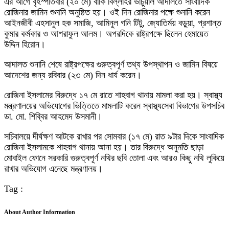
এর আগে বৃহস্পতিবার (২০ মে) বাকি বিল্লাহর ভার্চুয়াল আদালতে সাংবাদিক
রোজিনার জামিন শুনানি অনুষ্ঠিত হয়। ওই দিন রোজিনার পক্ষে শুনানি করেন
আইনজীবী এহসানুল হক সমাজি, আমিনুল গনি টিটু, জ্যোতির্ময় বড়ুয়া, প্রশান্ত
কুমার কর্মকার ও আশরাফুল আলম। অপরদিকে রাষ্ট্রপক্ষে ছিলেন হেমায়েত
উদ্দিন হিরোন।
আদালত শুনানি শেষে রাষ্ট্রপক্ষের গুরুত্বপূর্ণ তথ্য উপস্থাপন ও জামিন বিষয়ে
আদেশের জন্য রবিবার (২৩ মে) দিন ধার্য করেন।
রোজিনা ইসলামের বিরুদ্ধে ১৭ মে রাতে শাহবাগ থানায় মামলা করা হয়। স্বাস্থ্য
মন্ত্রণালয়ের অভিযোগের ভিত্তিতে মামলাটি করেন স্বাস্থ্যসেবা বিভাগের উপসচিব
ডা. মো. শিব্বির আহমেদ উসমানী।
সচিবালয়ে দীর্ঘক্ষণ আটকে রাখার পর সোমবার (১৭ মে) রাত ৯টার দিকে সাংবাদিক
রোজিনা ইসলামকে শাহবাগ থানায় আনা হয়। তার বিরুদ্ধে অনুমতি ছাড়া
মোবাইল ফোনে সরকারি গুরুত্বপূর্ণ নথির ছবি তোলা এবং আরও কিছু নথি লুকিয়ে
রাখার অভিযোগ এনেছে মন্ত্রণালয়।
Tag :
About Author Information