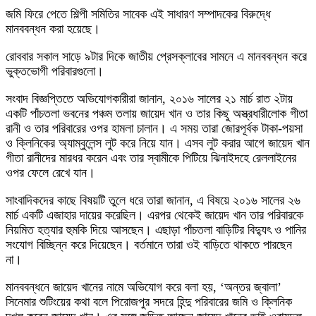
জমি ফিরে পেতে শিল্পী সমিতির সাবেক এই সাধারণ সম্পাদকের বিরুদ্ধে
মানববন্ধন করা হয়েছে।
রোববার সকাল সাড়ে ৯টার দিকে জাতীয় প্রেসক্লাবের সামনে এ মানববন্ধন করে
ভুক্তভোগী পরিবারগুলো।
সংবাদ বিজ্ঞপ্তিতে অভিযোগকারীরা জানান, ২০১৬ সালের ২১ মার্চ রাত ২টায়
একটি পাঁচতলা ভবনের পঞ্চম তলায় জায়েদ খান ও তার কিছু অস্ত্রধারীলোক গীতা
রানী ও তার পরিবারের ওপর হামলা চালান। এ সময় তারা জোরপূর্বক টাকা-পয়সা
ও ক্লিনিকের অ্যাম্বুলেন্স লুট করে নিয়ে যান। এসব লুট করার আগে জায়েদ খান
গীতা রানীদের মারধর করেন এবং তার স্বামীকে পিটিয়ে ঝিনাইদহে রেললাইনের
ওপর ফেলে রেখে যান।
সাংবাদিকদের কাছে বিষয়টি তুলে ধরে তারা জানান, এ বিষয়ে ২০১৬ সালের ২৬
মার্চ একটি এজাহার দায়ের করেছিল। এরপর থেকেই জায়েদ খান তার পরিবারকে
নিয়মিত হত্যার হুমকি দিয়ে আসছেন। এছাড়া পাঁচতলা বাড়িটির বিদ্যুৎ ও পানির
সংযোগ বিচ্ছিন্ন করে দিয়েছেন। বর্তমানে তারা ওই বাড়িতে থাকতে পারছেন
না।
মানববন্ধনে জায়েদ খানের নামে অভিযোগ করে বলা হয়, ‘অন্তর জ্বালা’
সিনেমার শুটিংয়ের কথা বলে পিরোজপুর সদরে হিন্দু পরিবারের জমি ও ক্লিনিক