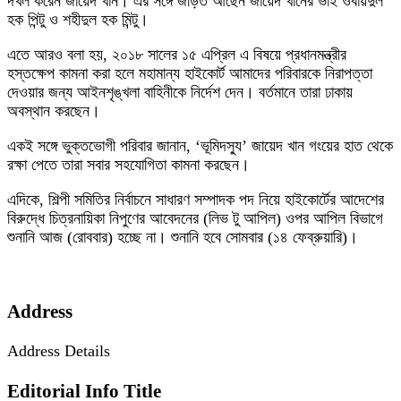
দখল করেন জায়েদ খান। এর সঙ্গে জড়িত আছেন জায়েদ খানের ভাই ওবায়দুল
হক পিন্টু ও শহীদুল হক মিন্টু।
এতে আরও বলা হয়, ২০১৮ সালের ১৫ এপ্রিল এ বিষয়ে প্রধানমন্ত্রীর
হস্তক্ষেপ কামনা করা হলে মহামান্য হাইকোর্ট আমাদের পরিবারকে নিরাপত্তা
দেওয়ার জন্য আইনশৃঙ্খলা বাহিনীকে নির্দেশ দেন। বর্তমানে তারা ঢাকায়
অবস্থান করছেন।
একই সঙ্গে ভুক্তভোগী পরিবার জানান, ‘ভূমিদস্যু’ জায়েদ খান গংয়ের হাত থেকে
রক্ষা পেতে তারা সবার সহযোগিতা কামনা করছেন।
এদিকে, শিল্পী সমিতির নির্বাচনে সাধারণ সম্পাদক পদ নিয়ে হাইকোর্টের আদেশের
বিরুদ্ধে চিত্রনায়িকা নিপুণের আবেদনের (লিভ টু আপিল) ওপর আপিল বিভাগে
শুনানি আজ (রোববার) হচ্ছে না। শুনানি হবে সোমবার (১৪ ফেব্রুয়ারি)।
Address
Address Details
Editorial Info Title