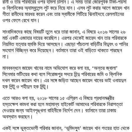
রানী ও তার পরিবারের ওপর হামলা চালান। এ সময় তারা জোরপূর্বক টাকা-পয়সা
ও ক্লিনিকের অ্যাম্বুলেন্স লুট করে নিয়ে যান। এসব লুট করার আগে জায়েদ খান
গীতা রানীদের মারধর করেন এবং তার স্বামীকে পিটিয়ে ঝিনাইদহে রেললাইনের
ওপর ফেলে রেখে যান।
সাংবাদিকদের কাছে বিষয়টি তুলে ধরে তারা জানান, এ বিষয়ে ২০১৬ সালের ২৬
মার্চ একটি এজাহার দায়ের করেছিল। এরপর থেকেই জায়েদ খান তার পরিবারকে
নিয়মিত হত্যার হুমকি দিয়ে আসছেন। এছাড়া পাঁচতলা বাড়িটির বিদ্যুৎ ও পানির
সংযোগ বিচ্ছিন্ন করে দিয়েছেন। বর্তমানে তারা ওই বাড়িতে থাকতে পারছেন
না।
মানববন্ধনে জায়েদ খানের নামে অভিযোগ করে বলা হয়, ‘অন্তর জ্বালা’
সিনেমার শুটিংয়ের কথা বলে পিরোজপুর সদরে হিন্দু পরিবারের জমি ও ক্লিনিক
দখল করেন জায়েদ খান। এর সঙ্গে জড়িত আছেন জায়েদ খানের ভাই ওবায়দুল
হক পিন্টু ও শহীদুল হক মিন্টু।
এতে আরও বলা হয়, ২০১৮ সালের ১৫ এপ্রিল এ বিষয়ে প্রধানমন্ত্রীর
হস্তক্ষেপ কামনা করা হলে মহামান্য হাইকোর্ট আমাদের পরিবারকে নিরাপত্তা
দেওয়ার জন্য আইনশৃঙ্খলা বাহিনীকে নির্দেশ দেন। বর্তমানে তারা ঢাকায়
অবস্থান করছেন।
একই সঙ্গে ভুক্তভোগী পরিবার জানান, ‘ভূমিদস্যু’ জায়েদ খান গংয়ের হাত থেকে