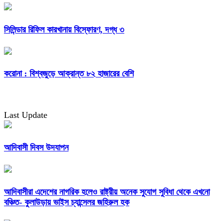
সিলিন্ডার রিফিল কারখানায় বিস্ফোরণ, দগ্ধ ৩
করোনা : বিশ্বজুড়ে আক্রান্ত ৮২ হাজারের বেশি
Last Update
আদিবাসী দিবস উদযাপন
আদিবাসীরা এদেশের নাগরিক হলেও রাষ্ট্রীয় অনেক সুযোগ সুবিধা থেকে এখনো
বঞ্চিত- কুলাউড়ায় ভাইস চ্যান্সেলর জহিরুল হক