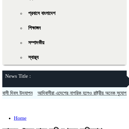
প্রবাসে বাংলাদেশ
শিক্ষাঙ্গন
সম্পাদকীয়
স্বাস্থ্য
News Title :
ী দিবস উদযাপন
আদিবাসীরা এদেশের নাগরিক হলেও রাষ্ট্রীয় অনেক সুযোগ সুবিধা
Home