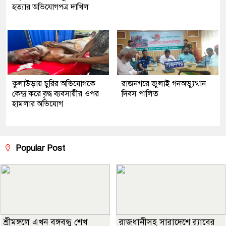
হত্যার অভিযোগপত্র দাখিল
কুলাউড়ায় চুরির অভিযোগকে
রাজনগরে জুলাই গনঅভ্যুত্থান
কেন্দ্র করে বৃদ্ধ ব্যবসায়ীর ওপর
দিবস পালিত
হামলার অভিযোগ
Popular Post
শ্রীমঙ্গলে এখন বঙ্গবন্ধু শেখ
রাজধানীসহ সারাদেশে র‍্যাবের