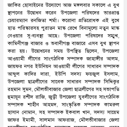
জাকির হোসাইনের উদ্যোগে আজ মঙ্গলবার সকালে এ বুথ
স্থাপনের উদ্বোধন করেন উপজেলা পরিষদের ভারপ্রাপ্ত
চেয়ারম্যান রনজিতা শর্মা। করোনা প্রতিরোধক এই বুথে
হাত পরিস্কারসহ পুরাতন মাস্ক রেখে বিনামূল্যে নতুন মাস্ক
নেওয়ার সু-ব্যবস্থা আছে। উপজেলা পরিষদের সম্মুখ,
কামিনীগঞ্জ বাজার ও ভবানীগঞ্জ বাজারে এসব বুথ স্থাপন
করা হয়। উদ্বোধনের সময় উপস্থিত ছিলেন, উপজেলা
আওয়ামী লীগের সাংগঠনিক সম্পাদক জাহাঙ্গীর আলম,
জায়ফর নগর ইউনিয়ন আওয়ামী লীগের সাধারন সম্পাদক
আব্দুল কাদির দারা, ইউপি সদস্য ফয়জুল ইসলাম,
উপজেলা ছাত্রলীগের সাবেক সাধারন সম্পাদক সিদ্দিকুর
রহমান সুমন, মৌলভীবাজার জেলা ছাত্রলীগের সহ সভাপতি
হুমায়ূন রশীদ রাজি, জুড়ী উপজেলা যুবলীগের সাংগঠনিক
সম্পাদক শাহীন আহমদ, সাংস্কৃতিক সম্পাদক কামরুল
হাসান নোমান, সহ সম্পাদক ইকবাল খান, সদস্য সায়েম
জাফর ইমামী, সালমান আফরাজ, মৌলভীবাজার জেলা