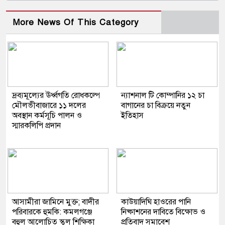
More News Of This Category
দ্রব্যমূল্যের ঊর্ধ্বগতি রোধকল্পে
ন্যাশনাল টি কোম্পানির ১২ চা
মৌলভীবাজারে ১১ দলের
বাগানের চা বিক্রয়ে নতুন
অবস্থান কর্মসূচি পালন ও
ইতিহাস
স্মারকলিপি প্রদান
আসামীরা জামিনে মুক্ত; বাদীর
কাউয়াদিঘি হাওরের পানি
পরিবারকে হুমকি: কমলগঞ্জে
নিষ্কাশনের দাবিতে বিক্ষোভ ও
বহুল আলোচিত স্কুল শিক্ষিকা
প্রতিবাদ সমাবেশ