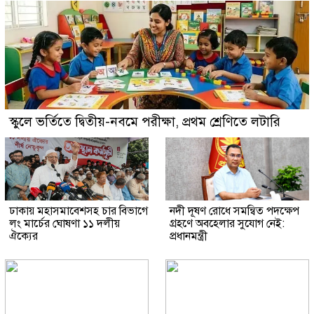
স্কুলে ভর্তিতে দ্বিতীয়-নবমে পরীক্ষা, প্রথম শ্রেণিতে লটারি
ঢাকায় মহাসমাবেশসহ চার বিভাগে
নদী দূষণ রোধে সমন্বিত পদক্ষেপ
লং মার্চের ঘোষণা ১১ দলীয়
গ্রহণে অবহেলার সুযোগ নেই:
ঐক্যের
প্রধানমন্ত্রী