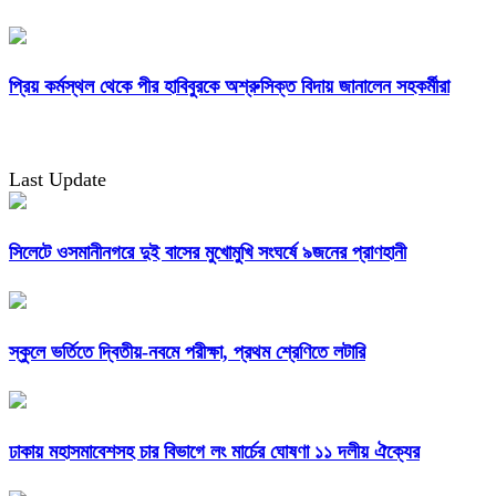
প্রিয় কর্মস্থল থেকে পীর হাবিবুরকে অশ্রুসিক্ত বিদায় জানালেন সহকর্মীরা
Last Update
সিলেটে ওসমানীনগরে দুই বাসের মুখোমুখি সংঘর্ষে ৯জনের প্রাণহানী
স্কুলে ভর্তিতে দ্বিতীয়-নবমে পরীক্ষা, প্রথম শ্রেণিতে লটারি
ঢাকায় মহাসমাবেশসহ চার বিভাগে লং মার্চের ঘোষণা ১১ দলীয় ঐক্যের