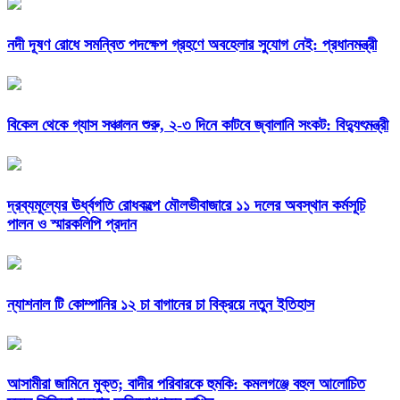
নদী দূষণ রোধে সমন্বিত পদক্ষেপ গ্রহণে অবহেলার সুযোগ নেই: প্রধানমন্ত্রী
বিকেল থেকে গ্যাস সঞ্চালন শুরু, ২-৩ দিনে কাটবে জ্বালানি সংকট: বিদ্যুৎমন্ত্রী
দ্রব্যমূল্যের ঊর্ধ্বগতি রোধকল্পে মৌলভীবাজারে ১১ দলের অবস্থান কর্মসূচি
পালন ও স্মারকলিপি প্রদান
ন্যাশনাল টি কোম্পানির ১২ চা বাগানের চা বিক্রয়ে নতুন ইতিহাস
আসামীরা জামিনে মুক্ত; বাদীর পরিবারকে হুমকি: কমলগঞ্জে বহুল আলোচিত