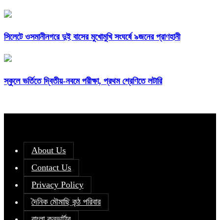
সিলেটে ওসমানীনগরে দুই বাসের মুখোমুখি সংঘর্ষে ৯জনের প্রাণহানী
স্কুলে ভর্তিতে দ্বিতীয়-নবমে পরীক্ষা, প্রথম শ্রেণিতে লটারি
About Us
Contact Us
Privacy Policy
দৈনিক মৌমাছি কন্ঠ পরিবার
বাংলা কনভার্টার