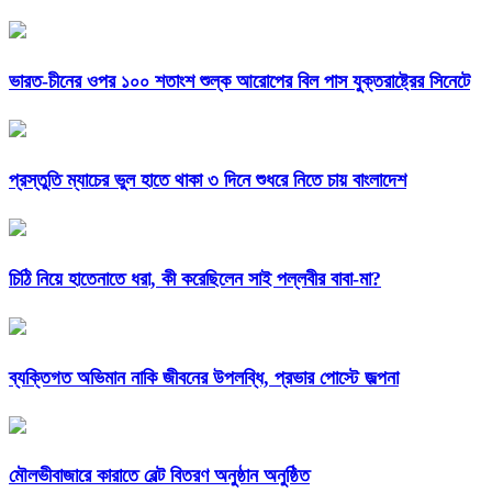
ভারত-চীনের ওপর ১০০ শতাংশ শুল্ক আরোপের বিল পাস যুক্তরাষ্ট্রের সিনেটে
প্রস্তুতি ম্যাচের ভুল হাতে থাকা ৩ দিনে শুধরে নিতে চায় বাংলাদেশ
চিঠি নিয়ে হাতেনাতে ধরা, কী করেছিলেন সাই পল্লবীর বাবা-মা?
ব্যক্তিগত অভিমান নাকি জীবনের উপলব্ধি, প্রভার পোস্টে জল্পনা
মৌলভীবাজারে কারাতে বেল্ট বিতরণ অনুষ্ঠান অনুষ্ঠিত