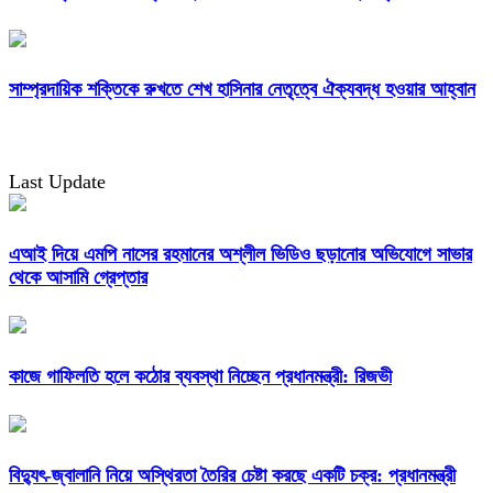
সাম্প্রদায়িক শক্তিকে রুখতে শেখ হাসিনার নেতৃত্বে ঐক্যবদ্ধ হওয়ার আহ্বান
Last Update
এআই দিয়ে এমপি নাসের রহমানের অশ্লীল ভিডিও ছড়ানোর অভিযোগে সাভার
থেকে আসামি গ্রেপ্তার
কাজে গাফিলতি হলে কঠোর ব্যবস্থা নিচ্ছেন প্রধানমন্ত্রী: রিজভী
বিদ্যুৎ-জ্বালানি নিয়ে অস্থিরতা তৈরির চেষ্টা করছে একটি চক্র: প্রধানমন্ত্রী