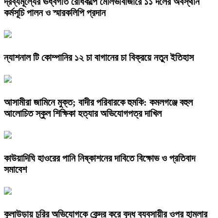
দ্রব্যমূল্যের ঊর্ধ্বগতি রোধকল্পে মৌলভীবাজারে ১১ দলের অবস্থান
কর্মসূচি পালন ও স্মারকলিপি প্রদান
ন্যাশনাল টি কোম্পানির ১২ চা বাগানের চা বিক্রয়ে নতুন ইতিহাস
আসামীরা জামিনে মুক্ত; বাদীর পরিবারকে হুমকি: কমলগঞ্জে বহুল
আলোচিত স্কুল শিক্ষিকা হত্যার অভিযোগপত্র দাখিল
কাউয়াদিঘি হাওরের পানি নিষ্কাশনের দাবিতে বিক্ষোভ ও প্রতিবাদ
সমাবেশ
কুলাউড়ায় চুরির অভিযোগকে কেন্দ্র করে বৃদ্ধ ব্যবসায়ীর ওপর হামলার