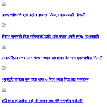
কাজে গাফিলতি হলে কঠোর ব্যবস্থা নিচ্ছেন প্রধানমন্ত্রী: রিজভী
বিদ্যুৎ-জ্বালানি নিয়ে অস্থিরতা তৈরির চেষ্টা করছে একটি চক্র: প্রধানমন্ত্রী
ভারত-চীনের ওপর ১০০ শতাংশ শুল্ক আরোপের বিল পাস যুক্তরাষ্ট্রের সিনেটে
প্রস্তুতি ম্যাচের ভুল হাতে থাকা ৩ দিনে শুধরে নিতে চায় বাংলাদেশ
চিঠি নিয়ে হাতেনাতে ধরা, কী করেছিলেন সাই পল্লবীর বাবা-মা?