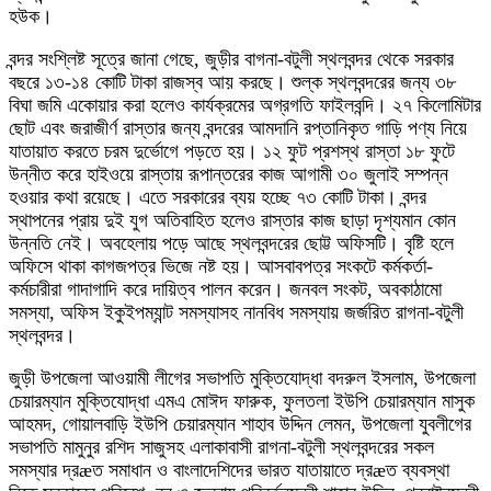
হউক।
বন্দর সংশ্লিষ্ট সূত্রে জানা গেছে, জুড়ীর বাগনা-বটুলী স্থলবন্দর থেকে সরকার
বছরে ১৩-১৪ কোটি টাকা রাজস্ব আয় করছে। শুল্ক স্থলবন্দরের জন্য ৩৮
বিঘা জমি একোয়ার করা হলেও কার্যক্রমের অগ্রগতি ফাইলবন্দি। ২৭ কিলোমিটার
ছোট এবং জরাজীর্ণ রাস্তার জন্য বন্দরের আমদানি রপ্তানিকৃত গাড়ি পণ্য নিয়ে
যাতায়াত করতে চরম দুর্ভোগে পড়তে হয়। ১২ ফুট প্রশস্থ রাস্তা ১৮ ফুটে
উন্নীত করে হাইওয়ে রাস্তায় রূপান্তরের কাজ আগামী ৩০ জুলাই সম্পন্ন
হওয়ার কথা রয়েছে। এতে সরকারের ব্যয় হচ্ছে ৭৩ কোটি টাকা। বন্দর
স্থাপনের প্রায় দুই যুগ অতিবাহিত হলেও রাস্তার কাজ ছাড়া দৃশ্যমান কোন
উন্নতি নেই। অবহেলায় পড়ে আছে স্থলবন্দরের ছোট্ট অফিসটি। বৃষ্টি হলে
অফিসে থাকা কাগজপত্র ভিজে নষ্ট হয়। আসবাবপত্র সংকটে কর্মকর্তা-
কর্মচারীরা গাদাগাদি করে দায়িত্ব পালন করেন। জনবল সংকট, অবকাঠামো
সমস্যা, অফিস ইকুইপম্যান্ট সমস্যাসহ নানবিধ সমস্যায় জর্জরিত রাগনা-বটুলী
স্থলবন্দর।
জুড়ী উপজেলা আওয়ামী লীগের সভাপতি মুক্তিযোদ্ধা বদরুল ইসলাম, উপজেলা
চেয়ারম্যান মুক্তিযোদ্ধা এমএ মোঈদ ফারুক, ফুলতলা ইউপি চেয়ারম্যান মাসুক
আহমদ, গোয়ালবাড়ি ইউপি চেয়ারম্যান শাহাব উদ্দিন লেমন, উপজেলা যুবলীগের
সভাপতি মামুনুর রশিদ সাজুসহ এলাকাবাসী রাগনা-বটুলী স্থলবন্দরের সকল
সমস্যার দ্রæত সমাধান ও বাংলাদেশিদের ভারত যাতায়াতে দ্রæত ব্যবস্থা