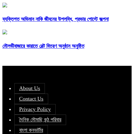
ব্যক্তিগত অভিমান নাকি জীবনের উপলব্ধি, প্রভার পোস্টে জল্পনা
মৌলভীবাজারে কারাতে বেল্ট বিতরণ অনুষ্ঠান অনুষ্ঠিত
About Us
Contact Us
Privacy Policy
দৈনিক মৌমাছি কন্ঠ পরিবার
বাংলা কনভার্টার