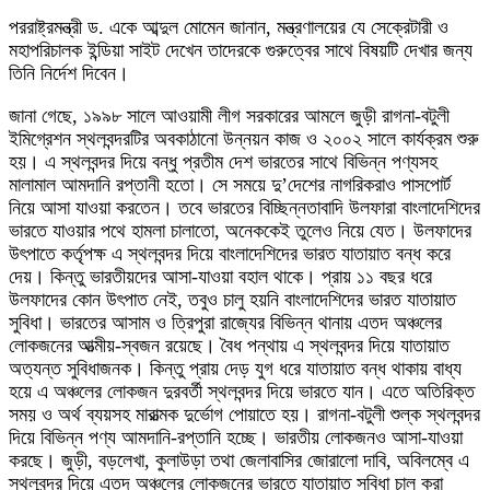
পররাষ্ট্রমন্ত্রী ড. একে আব্দুল মোমেন জানান, মন্ত্রণালয়ের যে সেক্রেটারী ও
মহাপরিচালক ইন্ডিয়া সাইট দেখেন তাদেরকে গুরুত্বের সাথে বিষয়টি দেখার জন্য
তিনি নির্দেশ দিবেন।
জানা গেছে, ১৯৯৮ সালে আওয়ামী লীগ সরকারের আমলে জুড়ী রাগনা-বটুলী
ইমিগ্রেশন স্থলবন্দরটির অবকাঠানো উন্নয়ন কাজ ও ২০০২ সালে কার্যক্রম শুরু
হয়। এ স্থলবন্দর দিয়ে বন্ধু প্রতীম দেশ ভারতের সাথে বিভিন্ন পণ্যসহ
মালামাল আমদানি রপ্তানী হতো। সে সময়ে দু’দেশের নাগরিকরাও পাসপোর্ট
নিয়ে আসা যাওয়া করতেন। তবে ভারতের বিচ্ছিন্নতাবাদি উলফারা বাংলাদেশিদের
ভারতে যাওয়ার পথে হামলা চালাতো, অনেককেই তুলেও নিয়ে যেত। উলফাদের
উৎপাতে কর্তৃপক্ষ এ স্থলবন্দর দিয়ে বাংলাদেশিদের ভারত যাতায়াত বন্ধ করে
দেয়। কিন্তু ভারতীয়দের আসা-যাওয়া বহাল থাকে। প্রায় ১১ বছর ধরে
উলফাদের কোন উৎপাত নেই, তবুও চালু হয়নি বাংলাদেশিদের ভারত যাতায়াত
সুবিধা। ভারতের আসাম ও ত্রিপুরা রাজ্যের বিভিন্ন থানায় এতদ অঞ্চলের
লোকজনের আত্মীয়-স্বজন রয়েছে। বৈধ পন্থায় এ স্থলবন্দর দিয়ে যাতায়াত
অত্যন্ত সুবিধাজনক। কিন্তু প্রায় দেড় যুগ ধরে যাতায়াত বন্ধ থাকায় বাধ্য
হয়ে এ অঞ্চলের লোকজন দুরবর্তী স্থলবন্দর দিয়ে ভারতে যান। এতে অতিরিক্ত
সময় ও অর্থ ব্যয়সহ মারাত্মক দুর্ভোগ পোয়াতে হয়। রাগনা-বটুলী শুল্ক স্থলবন্দর
দিয়ে বিভিন্ন পণ্য আমদানি-রপ্তানি হচ্ছে। ভারতীয় লোকজনও আসা-যাওয়া
করছে। জুড়ী, বড়লেখা, কুলাউড়া তথা জেলাবাসির জোরালো দাবি, অবিলম্বে এ
স্থলবন্দর দিয়ে এতদ অঞ্চলের লোকজনের ভারতে যাতায়াত সুবিধা চালু করা