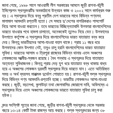
জানা গেছে, ১৯৯৮ সালে আওয়ামী লীগ সরকারের আমলে জুড়ী রাগনা-বটুলী
ইমিগ্রেশন স্থলবন্দরটির অবকাঠানো উন্নয়ন কাজ ও ২০০২ সালে কার্যক্রম শুরু
হয়। এ স্থলবন্দর দিয়ে বন্ধু প্রতীম দেশ ভারতের সাথে বিভিন্ন পণ্যসহ
মালামাল আমদানি রপ্তানী হতো। সে সময়ে দু’দেশের নাগরিকরাও পাসপোর্ট
নিয়ে আসা যাওয়া করতেন। তবে ভারতের বিচ্ছিন্নতাবাদি উলফারা বাংলাদেশিদের
ভারতে যাওয়ার পথে হামলা চালাতো, অনেককেই তুলেও নিয়ে যেত। উলফাদের
উৎপাতে কর্তৃপক্ষ এ স্থলবন্দর দিয়ে বাংলাদেশিদের ভারত যাতায়াত বন্ধ করে
দেয়। কিন্তু ভারতীয়দের আসা-যাওয়া বহাল থাকে। প্রায় ১১ বছর ধরে
উলফাদের কোন উৎপাত নেই, তবুও চালু হয়নি বাংলাদেশিদের ভারত যাতায়াত
সুবিধা। ভারতের আসাম ও ত্রিপুরা রাজ্যের বিভিন্ন থানায় এতদ অঞ্চলের
লোকজনের আত্মীয়-স্বজন রয়েছে। বৈধ পন্থায় এ স্থলবন্দর দিয়ে যাতায়াত
অত্যন্ত সুবিধাজনক। কিন্তু প্রায় দেড় যুগ ধরে যাতায়াত বন্ধ থাকায় বাধ্য
হয়ে এ অঞ্চলের লোকজন দুরবর্তী স্থলবন্দর দিয়ে ভারতে যান। এতে অতিরিক্ত
সময় ও অর্থ ব্যয়সহ মারাত্মক দুর্ভোগ পোয়াতে হয়। রাগনা-বটুলী শুল্ক স্থলবন্দর
দিয়ে বিভিন্ন পণ্য আমদানি-রপ্তানি হচ্ছে। ভারতীয় লোকজনও আসা-যাওয়া
করছে। জুড়ী, বড়লেখা, কুলাউড়া তথা জেলাবাসির জোরালো দাবি, অবিলম্বে এ
স্থলবন্দর দিয়ে এতদ অঞ্চলের লোকজনের ভারতে যাতায়াত সুবিধা চালু করা
হউক।
বন্দর সংশ্লিষ্ট সূত্রে জানা গেছে, জুড়ীর বাগনা-বটুলী স্থলবন্দর থেকে সরকার
বছরে ১৩-১৪ কোটি টাকা রাজস্ব আয় করছে। শুল্ক স্থলবন্দরের জন্য ৩৮