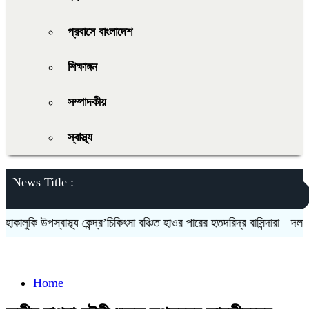
প্রবাসে বাংলাদেশ
শিক্ষাঙ্গন
সম্পাদকীয়
স্বাস্থ্য
News Title :
ুকি উপস্বাস্থ্য কেন্দ্র’চিকিৎসা বঞ্চিত হাওর পারের হতদরিদ্র বাসিন্দারা
দলকে সুসং
Home