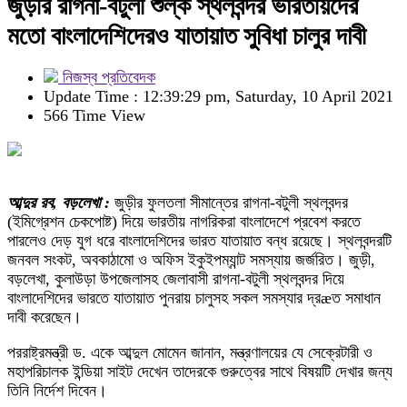
জুড়ীর রাগনা-বটুলী শুল্ক স্থলবন্দর ভারতীয়দের
মতো বাংলাদেশিদেরও যাতায়াত সুবিধা চালুর দাবী
নিজস্ব প্রতিবেদক
Update Time : 12:39:29 pm, Saturday, 10 April 2021
566 Time View
আব্দুর রব, বড়লেখা :
জুড়ীর ফুলতলা সীমান্তের রাগনা-বটুলী স্থলবন্দর
(ইমিগ্রেশন চেকপোষ্ট) দিয়ে ভারতীয় নাগরিকরা বাংলাদেশে প্রবেশ করতে
পারলেও দেড় যুগ ধরে বাংলাদেশিদের ভারত যাতায়াত বন্ধ রয়েছে। স্থলবন্দরটি
জনবল সংকট, অবকাঠামো ও অফিস ইকুইপম্যান্ট সমস্যায় জর্জরিত। জুড়ী,
বড়লেখা, কুলাউড়া উপজেলাসহ জেলাবাসী রাগনা-বটুলী স্থলবন্দর দিয়ে
বাংলাদেশিদের ভারতে যাতায়াত পুনরায় চালুসহ সকল সমস্যার দ্রæত সমাধান
দাবী করেছেন।
পররাষ্ট্রমন্ত্রী ড. একে আব্দুল মোমেন জানান, মন্ত্রণালয়ের যে সেক্রেটারী ও
মহাপরিচালক ইন্ডিয়া সাইট দেখেন তাদেরকে গুরুত্বের সাথে বিষয়টি দেখার জন্য
তিনি নির্দেশ দিবেন।