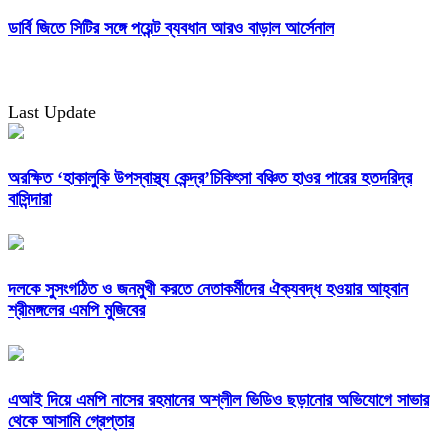
ডার্বি জিতে সিটির সঙ্গে পয়েন্ট ব্যবধান আরও বাড়াল আর্সেনাল
Last Update
অরক্ষিত ‘হাকালুকি উপস্বাস্থ্য কেন্দ্র’চিকিৎসা বঞ্চিত হাওর পারের হতদরিদ্র
বাসিন্দারা
দলকে সুসংগঠিত ও জনমুখী করতে নেতাকর্মীদের ঐক্যবদ্ধ হওয়ার আহ্বান
শ্রীমঙ্গলের এমপি মুজিবের
এআই দিয়ে এমপি নাসের রহমানের অশ্লীল ভিডিও ছড়ানোর অভিযোগে সাভার
থেকে আসামি গ্রেপ্তার