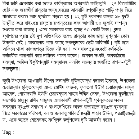
বিঘা জমি একোয়ার করা হলেও কার্যক্রমের অগ্রগতি ফাইলবন্দি। ২৭ কিলোমিটার
ছোট এবং জরাজীর্ণ রাস্তার জন্য বন্দরের আমদানি রপ্তানিকৃত গাড়ি পণ্য নিয়ে
যাতায়াত করতে চরম দুর্ভোগে পড়তে হয়। ১২ ফুট প্রশস্থ রাস্তা ১৮ ফুটে
উন্নীত করে হাইওয়ে রাস্তায় রূপান্তরের কাজ আগামী ৩০ জুলাই সম্পন্ন
হওয়ার কথা রয়েছে। এতে সরকারের ব্যয় হচ্ছে ৭৩ কোটি টাকা। বন্দর
স্থাপনের প্রায় দুই যুগ অতিবাহিত হলেও রাস্তার কাজ ছাড়া দৃশ্যমান কোন
উন্নতি নেই। অবহেলায় পড়ে আছে স্থলবন্দরের ছোট্ট অফিসটি। বৃষ্টি হলে
অফিসে থাকা কাগজপত্র ভিজে নষ্ট হয়। আসবাবপত্র সংকটে কর্মকর্তা-
কর্মচারীরা গাদাগাদি করে দায়িত্ব পালন করেন। জনবল সংকট, অবকাঠামো
সমস্যা, অফিস ইকুইপম্যান্ট সমস্যাসহ নানবিধ সমস্যায় জর্জরিত রাগনা-বটুলী
স্থলবন্দর।
জুড়ী উপজেলা আওয়ামী লীগের সভাপতি মুক্তিযোদ্ধা বদরুল ইসলাম, উপজেলা
চেয়ারম্যান মুক্তিযোদ্ধা এমএ মোঈদ ফারুক, ফুলতলা ইউপি চেয়ারম্যান মাসুক
আহমদ, গোয়ালবাড়ি ইউপি চেয়ারম্যান শাহাব উদ্দিন লেমন, উপজেলা যুবলীগের
সভাপতি মামুনুর রশিদ সাজুসহ এলাকাবাসী রাগনা-বটুলী স্থলবন্দরের সকল
সমস্যার দ্রæত সমাধান ও বাংলাদেশিদের ভারত যাতায়াতে দ্রæত ব্যবস্থা
নিতে সরকারের পরিবেশ, বন ও জলবায়ু পরিবর্তনমন্ত্রী শাহাব উদ্দিন, পররাষ্ট্রমন্ত্রী
ড. একে আব্দুল মোমেনসহ সংশ্লিষ্ট কর্তৃপক্ষের দৃষ্টি আকর্ষণ করেন।
Tag :