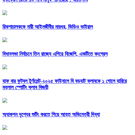
রিকশাচালককে নারী আইনজীবীর মারধর, ভিডিও ভাইরাল
বিধানসভা নির্বাচনে তিন রাজ্যে এগিয়ে বিজেপি, একটিতে কংগ্রেস
হাফ বার ফুটবল টুর্ণামেন্ট-২০২৫ ফাইনালে বি বড়হাট ক্লাবকে ১ গোলে হারিয়ে
মহলাল স্পোটিং ক্লাব বিজয়ী
অ্যাকশন দৃশ্যের শুটিং করতে গিয়ে আহত অভিনেত্রী দিব্যা