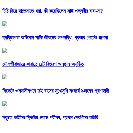
চিঠি নিয়ে হাতেনাতে ধরা, কী করেছিলেন সাই পল্লবীর বাবা-মা?
ব্যক্তিগত অভিমান নাকি জীবনের উপলব্ধি, প্রভার পোস্টে জল্পনা
মৌলভীবাজারে কারাতে বেল্ট বিতরণ অনুষ্ঠান অনুষ্ঠিত
সিলেটে ওসমানীনগরে দুই বাসের মুখোমুখি সংঘর্ষে ৯জনের প্রাণহানী
স্কুলে ভর্তিতে দ্বিতীয়-নবমে পরীক্ষা, প্রথম শ্রেণিতে লটারি