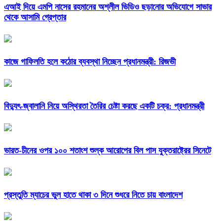
এআই দিয়ে এমপি নাসের রহমানের অশ্লীল ভিডিও ছড়ানোর অভিযোগে সাভার
থেকে আসামি গ্রেপ্তার
কাজে গাফিলতি হলে কঠোর ব্যবস্থা নিচ্ছেন প্রধানমন্ত্রী: রিজভী
বিদ্যুৎ-জ্বালানি নিয়ে অস্থিরতা তৈরির চেষ্টা করছে একটি চক্র: প্রধানমন্ত্রী
ভারত-চীনের ওপর ১০০ শতাংশ শুল্ক আরোপের বিল পাস যুক্তরাষ্ট্রের সিনেটে
প্রস্তুতি ম্যাচের ভুল হাতে থাকা ৩ দিনে শুধরে নিতে চায় বাংলাদেশ