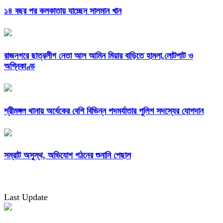
১৪ বছর পর কলকাতায় যাচ্ছেন সালমান খান
রাজনগরে ছাত্রলীগ নেতা আল আমিন মিয়ার বাড়িতে হামলা,লোটপাট ও
অগ্নিকাণ্ড
শ্রীমঙ্গল থানায় অর্ধেকের বেশি বিভিন্ন পদমর্যাতার পুলিশ সদস্যের যোগদান
সম্রাট অসুস্থ, অভিযোগ গঠনের শুনানি পেছাল
Last Update