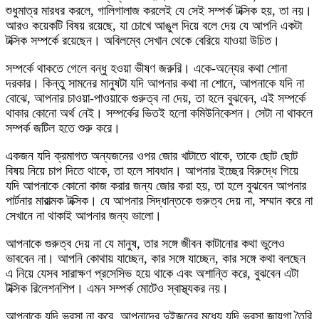
শুধুমাত্র মারধর করলে, গালিগালাজ করলেই যে সেই সম্পর্ক টক্সিক হয়, তা নয়।
আরও কয়েকটি বিষয় রয়েছে, যা চোখে আঙুল দিয়ে বলে দেয় যে আপনি একটা
টক্সিক সম্পর্কে রয়েছেন। অবিলম্বে সেখান থেকে বেরিয়ে যাওয়া উচিত।
সম্পর্কে থাকতে গেলে বন্ধু হওয়া ভীষণ জরুরি। একে-অন্যের কথা শোনা
দরকার। কিন্তু সামনের মানুষটা যদি আপনার কথা না শোনে, আপনাকে যদি না
বোঝে, আপনার চাওয়া-পাওয়াকে গুরুত্ব না দেয়, তা হলে বুঝবেন, এই সম্পর্কে
থাকার কোনো অর্থ নেই। সম্পর্কের ভিতই হলো কমিউনিকেশন। সেটা না থাকলে
সম্পর্ক জটিল হতে শুরু করে।
একজন যদি ক্রমাগত অন্যজনের ওপর জোর খাটাতে থাকে, তাকে ছোট ছোট
বিষয় নিয়ে চাপ দিতে থাকে, তা হলে সাবধান। আপনার ইচ্ছের বিরুদ্ধে গিয়ে
যদি আপনাকে কোনো কাজ করার জন্য জোর করা হয়, তা হলে বুঝবেন আপনার
পার্টনার মারাত্মক টক্সিক। যে আপনার সিদ্ধান্তকে গুরুত্ব দেয় না, সম্মান করে না
সেখানে না থাকাই আপনার জন্য ভালো।
আপনাকে গুরুত্ব দেয় না যে মানুষ, তার সঙ্গে জীবন কাটানোর কথা ভুলেও
ভাববেন না। আপনি কোথায় যাচ্ছেন, কার সঙ্গে যাচ্ছেন, কার সঙ্গে কথা বলছেন
এ নিয়ে যেসব সারাক্ষণ প্রসেসিভ হয়ে থাকে এবং অশান্তি করে, বুঝবেন এটা
টক্সিক রিলেশনশিপ। এমন সম্পর্ক মোটেও স্বাস্থ্যকর নয়।
আপনাকে যদি ভরসা না করে, আপনাদের দুইজনের মধ্যে যদি ভরসা জায়গা তৈরি