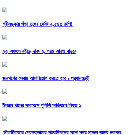
শ্রীলঙ্কায় গুঁড়া দুধের কেজি ২,৫৪৫ রুপি!
২২ অঞ্চলে বইছে দাবদাহ, গরম আরও বাড়বে
জনগণের সেবায় আত্মনিয়োগ করতে হবে : প্রধানমন্ত্রী
ইমরান খানের সমাবেশে পুলিশি অভিযানে নিহত ১
মৌলভীবাজার প্রেসক্লাবের সাংবাদিকদের সাথে সদর মডেল থানার নবাগত