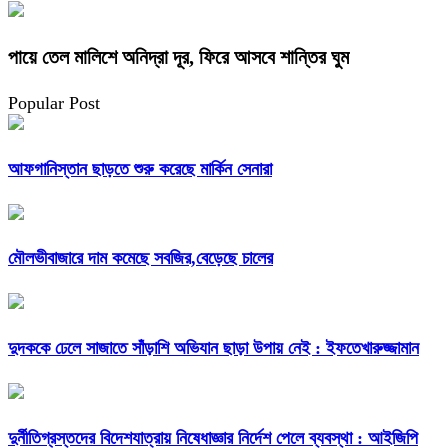
পায়ে তেল মালিশে অনিদ্রা দূর, ফিরে আসবে শান্তির ঘুম
Popular Post
আফগানিস্তান ছাড়তে শুরু করেছে মার্কিন সেনারা
মৌলভীবাজারে দাম কমেছে সবজির,বেড়েছে চালের
দুদককে ঢেলে সাজাতে সাঁড়াশি অভিযান ছাড়া উপায় নেই : ইফতেখারুজ্জামান
দুর্নীতিগ্রস্তদের বিদেশযাত্রায় নিষেধাজ্ঞার নির্দেশ পেলে ব্যবস্থা : আইজিপি