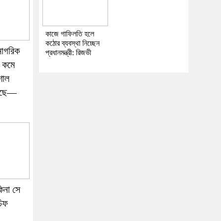
কাজে গাফিলতি হলে
কঠোর ব্যবস্থা নিচ্ছেন
নাগরিক
প্রধানমন্ত্রী: রিজভী
ঠ কমে
শাল
াড়ছে—
িনা সে
চিফ