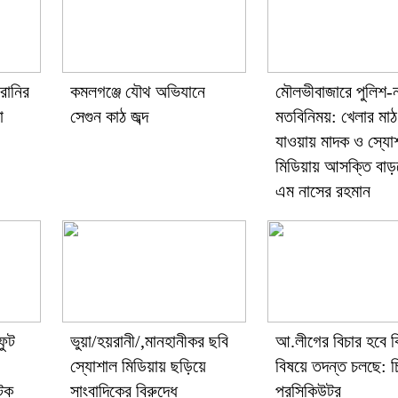
রানির
কমলগঞ্জে যৌথ অভিযানে
মৌলভীবাজারে পুলিশ-
া
সেগুন কাঠ জব্দ
মতবিনিময়: খেলার মা
যাওয়ায় মাদক ও স্যো
মিডিয়ায় আসক্তি ব
এম নাসের রহমান
ফুট
ভুয়া/হয়রানী/,মানহানীকর ছবি
আ.লীগের বিচার হবে ক
স্যোশাল মিডিয়ায় ছড়িয়ে
বিষয়ে তদন্ত চলছে: 
টক
সাংবাদিকের বিরুদ্ধে
প্রসিকিউটর