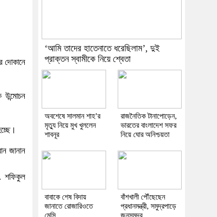
‘আমি তাদের হাতেনাতে ধরেছিলাম’, দুই
প্রাক্তন স্বামীকে নিয়ে শ্বেতা
ের দোকানে
 উন্মোচন
অবশেষে সালমান শাহ’র
রাজনৈতিক টানাপোড়েন,
মৃত্যু নিয়ে মুখ খুললেন
ভারতের বাংলাদেশ সফর
হচ্ছে।
শাবনূর
নিয়ে ঘোর অনিশ্চয়তা
বান জানান
. শফিকুল
বাবাকে শেষ বিদায়
বাঁশখালী পৌঁছেছেন
জানাতে রোজারিওতে
প্রধানমন্ত্রী, সমুদ্রপাড়ে
মেসি
জনসমুদ্র