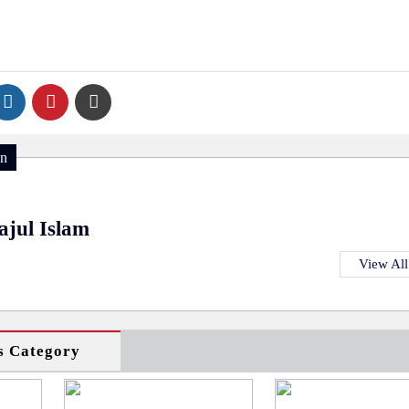
on
ajul Islam
View All
s Category