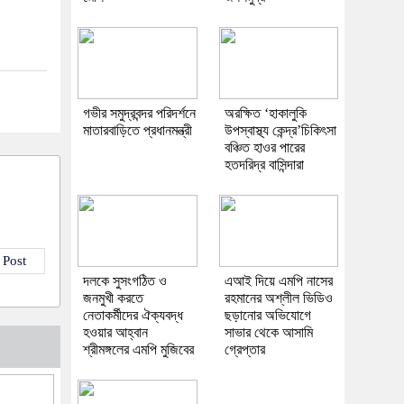
গভীর সমুদ্রবন্দর পরিদর্শনে
অরক্ষিত ‘হাকালুকি
মাতারবাড়িতে প্রধানমন্ত্রী
উপস্বাস্থ্য কেন্দ্র’চিকিৎসা
বঞ্চিত হাওর পারের
হতদরিদ্র বাসিন্দারা
 Post
দলকে সুসংগঠিত ও
এআই দিয়ে এমপি নাসের
জনমুখী করতে
রহমানের অশ্লীল ভিডিও
নেতাকর্মীদের ঐক্যবদ্ধ
ছড়ানোর অভিযোগে
হওয়ার আহ্বান
সাভার থেকে আসামি
শ্রীমঙ্গলের এমপি মুজিবের
গ্রেপ্তার