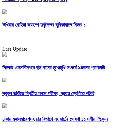
উখিয়ায় রোহিঙ্গা ক্যাম্পে দুর্বৃত্তের ছুরিকাঘাতে নিহত ১
Last Update
সিলেটে ওসমানীনগরে দুই বাসের মুখোমুখি সংঘর্ষে ৯জনের প্রাণহানী
স্কুলে ভর্তিতে দ্বিতীয়-নবমে পরীক্ষা, প্রথম শ্রেণিতে লটারি
ঢাকায় মহাসমাবেশসহ চার বিভাগে লং মার্চের ঘোষণা ১১ দলীয় ঐক্যের