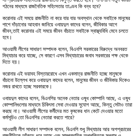
সাম্প্রদায়িক সহিংসতার রাজনীতিও বিলুপ্ত করতে হবে। পাশাপাশি নতুন কমিটি
গঠনের মাধ্যমে রাজনৈতিক সহিংসতার তাণ্ডব কি বন্ধ হবে?
করোনার এই সময়ে রাজনীতি না করে যার যার অবস্থান থেকে সবাইকে মানুষের
পাশে দাঁড়ানোর আহবান জানিয়ে ওবায়দুল কাদের বলেন, জীবিকার আগে
জীবন,তাই করোনার এই সময়ে জীবন বাঁচাতে সবাইকে স্বাস্থ্যবিধি মেনে চলতে
হবে।
আওয়ামী লীগের সাধারণ সম্পাদক বলেন, বিএনপি সরকারের বিরুদ্ধে অনবরত
মিথ্যাচার করে যাচ্ছে, সে কারণে এসব মিথ্যাচারের জবাব সরকারের পক্ষ থেকে
দিতে হয়।
করোনার এই ভয়াবহ বিস্তাররোধে এখন একমাত্র রাজনীতি হচ্ছে মানুষকে
বাঁচানো উল্লেখ করে ওবায়দুল কাদের বলেন, মানুষের জীবন ও জীবিকার দিকেও
নজর রাখতে হচ্ছে সরকারকে।
ওবায়দুল কাদের বলেন, বিএনপির অনেক নেতার ওষুধ কোম্পানি আছে, এ ওষুধ
কোম্পানিগুলোর মাধ্যমে চিকিৎসা সেবা দেওয়ার সুযোগ আছে, কিন্তু সেটাও তারা
করছে না। আওয়ামী লীগের কর্মীদের মত কৃষকের ধান কেটে দেওয়ার মতো
কর্মসূচিও তো বিএনপির নেতারা করতে পারে?
আওয়ামী লীগ সাধারণ সম্পাদক বলেন, বিএনপি শুধু মিথ্যাচার আর অপপ্রচারের
রাজনীতিকে আঁকড়ে ধরে আছে এবং সাম্প্রদায়িক অপশক্তিকে সন্ত্রাস ও