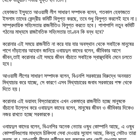
থেকে ভার্চুয়ালি সভায় যুক্ত হন তিনি।
হেফাজত ইস্যুতে আওয়ামী লীগ সাধারণ সম্পাদক বলেন, গতকাল হেফাজতে
ইসলাম তাদের কেন্দ্রীয় কমিটি বিলুপ্ত করছে, তবে শুধু বিলুপ্ত করলেই হবে না।
সাম্প্রদায়িক সহিংসতার রাজনীতিও বিলুপ্ত করতে হবে। পাশাপাশি নতুন কমিটি
গঠনের মাধ্যমে রাজনৈতিক সহিংসতার তাণ্ডব কি বন্ধ হবে?
করোনার এই সময়ে রাজনীতি না করে যার যার অবস্থান থেকে সবাইকে মানুষের
পাশে দাঁড়ানোর আহবান জানিয়ে ওবায়দুল কাদের বলেন, জীবিকার আগে
জীবন,তাই করোনার এই সময়ে জীবন বাঁচাতে সবাইকে স্বাস্থ্যবিধি মেনে চলতে
হবে।
আওয়ামী লীগের সাধারণ সম্পাদক বলেন, বিএনপি সরকারের বিরুদ্ধে অনবরত
মিথ্যাচার করে যাচ্ছে, সে কারণে এসব মিথ্যাচারের জবাব সরকারের পক্ষ থেকে
দিতে হয়।
করোনার এই ভয়াবহ বিস্তাররোধে এখন একমাত্র রাজনীতি হচ্ছে মানুষকে
বাঁচানো উল্লেখ করে ওবায়দুল কাদের বলেন, মানুষের জীবন ও জীবিকার দিকেও
নজর রাখতে হচ্ছে সরকারকে।
ওবায়দুল কাদের বলেন, বিএনপির অনেক নেতার ওষুধ কোম্পানি আছে, এ ওষুধ
কোম্পানিগুলোর মাধ্যমে চিকিৎসা সেবা দেওয়ার সুযোগ আছে, কিন্তু সেটাও তারা
করছে না। আওয়ামী লীগের কর্মীদের মত কৃষকের ধান কেটে দেওয়ার মতো