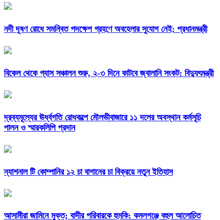
নদী দূষণ রোধে সমন্বিত পদক্ষেপ গ্রহণে অবহেলার সুযোগ নেই: প্রধানমন্ত্রী
বিকেল থেকে গ্যাস সঞ্চালন শুরু, ২-৩ দিনে কাটবে জ্বালানি সংকট: বিদ্যুৎমন্ত্রী
দ্রব্যমূল্যের ঊর্ধ্বগতি রোধকল্পে মৌলভীবাজারে ১১ দলের অবস্থান কর্মসূচি
পালন ও স্মারকলিপি প্রদান
ন্যাশনাল টি কোম্পানির ১২ চা বাগানের চা বিক্রয়ে নতুন ইতিহাস
আসামীরা জামিনে মুক্ত; বাদীর পরিবারকে হুমকি: কমলগঞ্জে বহুল আলোচিত