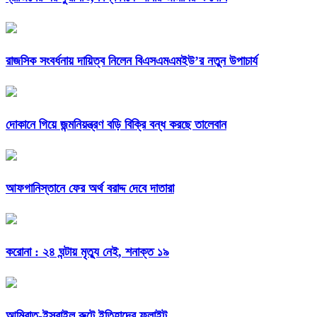
রাজসিক সংবর্ধনায় দায়িত্ব নিলেন বিএসএমএমইউ’র নতুন উপাচার্য
দোকানে গিয়ে জন্মনিয়ন্ত্রণ বড়ি বিক্রি বন্ধ করছে তালেবান
আফগানিস্তানে ফের অর্থ বরাদ্দ দেবে দাতারা
করোনা : ২৪ ঘন্টায় মৃত্যু নেই, শনাক্ত ১৯
আমিরাত-ইসরাইল রুটে ইতিহাদের ফ্লাইট