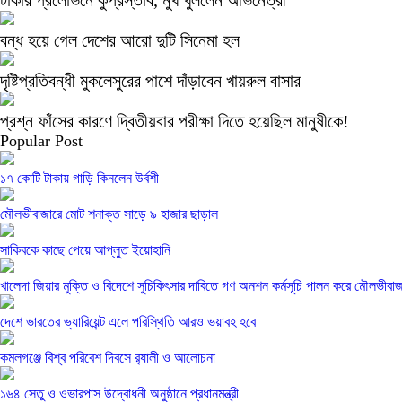
টাকার প্রলোভনে কুপ্রস্তাব, মুখ খুললেন অভিনেত্রী
বন্ধ হয়ে গেল দেশের আরো দুটি সিনেমা হল
দৃষ্টিপ্রতিবন্ধী মুকলেসুরের পাশে দাঁড়াবেন খায়রুল বাসার
প্রশ্ন ফাঁসের কারণে দ্বিতীয়বার পরীক্ষা দিতে হয়েছিল মানুষীকে!
Popular Post
১৭ কোটি টাকায় গাড়ি কিনলেন উর্বশী
মৌলভীবাজারে মোট শনাক্ত সাড়ে ৯ হাজার ছাড়াল
সাকিবকে কাছে পেয়ে আপ্লুত ইয়োহানি
খালেদা জিয়ার মুক্তি ও বিদেশে সুচিকিৎসার দাবিতে গণ অনশন কর্মসূচি পালন করে মৌলভীবা
দেশে ভারতের ভ্যারিয়েন্ট এলে পরিস্থিতি আরও ভয়াবহ হবে
কমলগঞ্জে বিশ্ব পরিবেশ দিবসে র‌্যালী ও আলোচনা
১৬৪ সেতু ও ওভারপাস উদ্বোধনী অনুষ্ঠানে প্রধানমন্ত্রী