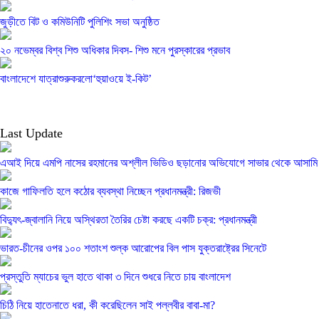
জুড়ীতে বিট ও কমিউনিটি পুলিশিং সভা অনুষ্ঠিত
২০ নভেম্বর বিশ্ব শিশু অধিকার দিবস- শিশু মনে পুরস্কারের প্রভাব
বাংলাদেশে যাত্রাশুরুকরলো‘হুয়াওয়ে ই-কিট’
Last Update
এআই দিয়ে এমপি নাসের রহমানের অশ্লীল ভিডিও ছড়ানোর অভিযোগে সাভার থেকে আসামি গ
কাজে গাফিলতি হলে কঠোর ব্যবস্থা নিচ্ছেন প্রধানমন্ত্রী: রিজভী
বিদ্যুৎ-জ্বালানি নিয়ে অস্থিরতা তৈরির চেষ্টা করছে একটি চক্র: প্রধানমন্ত্রী
ভারত-চীনের ওপর ১০০ শতাংশ শুল্ক আরোপের বিল পাস যুক্তরাষ্ট্রের সিনেটে
প্রস্তুতি ম্যাচের ভুল হাতে থাকা ৩ দিনে শুধরে নিতে চায় বাংলাদেশ
চিঠি নিয়ে হাতেনাতে ধরা, কী করেছিলেন সাই পল্লবীর বাবা-মা?