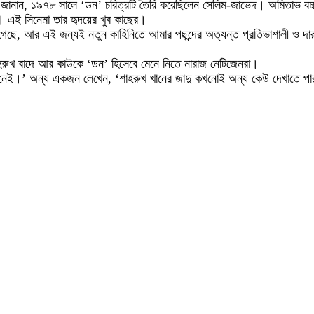
 জানান, ১৯৭৮ সালে ‘ডন’ চরিত্রটি তৈরি করেছিলেন সেলিম-জাভেদ। অমিতাভ বচ্চ
। এই সিনেমা তার হৃদয়ের খুব কাছের।
 গেছে, আর এই জন্যই নতুন কাহিনিতে আমার পছন্দের অত্যন্ত প্রতিভাশালী 
শাহরুখ বাদে আর কাউকে ‘ডন’ হিসেবে মেনে নিতে নারাজ নেটিজেনরা।
নেই।’ অন্য একজন লেখেন, ‘শাহরুখ খানের জাদু কখনোই অন্য কেউ দেখাতে পার