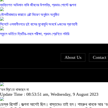
ব্যক্তিগত অভিমান নাকি জীবনের উপলব্ধি, প্রভার পোস্টে জল্পনা
মৌলভীবাজারে কারাতে বেল্ট বিতরণ অনুষ্ঠান অনুষ্ঠিত
সিলেটে ওসমানীনগরে দুই বাসের মুখোমুখি সংঘর্ষে ৯জনের প্রাণহানী
স্কুলে ভর্তিতে দ্বিতীয়-নবমে পরীক্ষা, প্রথম শ্রেণিতে লটারি
About Us
Contact
‘ডন থ্রি’তে থাকছেন না
Update Time : 08:53:51 am, Wednesday, 9 August 2023
ডেস্ক রিপোর্ট : জল্পনা আগেই ছিল। বাস্তবেও তাই হল। শাহরুখ খানকে আর ‘ডন