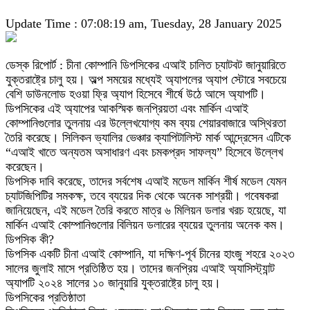
Update Time : 07:08:19 am, Tuesday, 28 January 2025
ডেস্ক রিপোর্ট : চীনা কোম্পানি ডিপসিকের এআই চালিত চ্যাটবট জানুয়ারিতে
যুক্তরাষ্ট্রে চালু হয়। অল্প সময়ের মধ্যেই অ্যাপলের অ্যাপ স্টোরে সবচেয়ে
বেশি ডাউনলোড হওয়া ফ্রি অ্যাপ হিসেবে শীর্ষে উঠে আসে অ্যাপটি।
ডিপসিকের এই অ্যাপের আকস্মিক জনপ্রিয়তা এবং মার্কিন এআই
কোম্পানিগুলোর তুলনায় এর উল্লেখযোগ্য কম ব্যয় শেয়ারবাজারে অস্থিরতা
তৈরি করেছে। সিলিকন ভ্যালির ভেঞ্চার ক্যাপিটালিস্ট মার্ক আন্দ্রেসেন এটিকে
“এআই খাতে অন্যতম অসাধারণ এবং চমকপ্রদ সাফল্য” হিসেবে উল্লেখ
করেছেন।
ডিপসিক দাবি করেছে, তাদের সর্বশেষ এআই মডেল মার্কিন শীর্ষ মডেল যেমন
চ্যাটজিপিটির সমকক্ষ, তবে ব্যয়ের দিক থেকে অনেক সাশ্রয়ী। গবেষকরা
জানিয়েছেন, এই মডেল তৈরি করতে মাত্র ৬ মিলিয়ন ডলার খরচ হয়েছে, যা
মার্কিন এআই কোম্পানিগুলোর বিলিয়ন ডলারের ব্যয়ের তুলনায় অনেক কম।
ডিপসিক কী?
ডিপসিক একটি চীনা এআই কোম্পানি, যা দক্ষিণ-পূর্ব চীনের হাংজু শহরে ২০২৩
সালের জুলাই মাসে প্রতিষ্ঠিত হয়। তাদের জনপ্রিয় এআই অ্যাসিস্ট্যান্ট
অ্যাপটি ২০২৪ সালের ১০ জানুয়ারি যুক্তরাষ্ট্রে চালু হয়।
ডিপসিকের প্রতিষ্ঠাতা