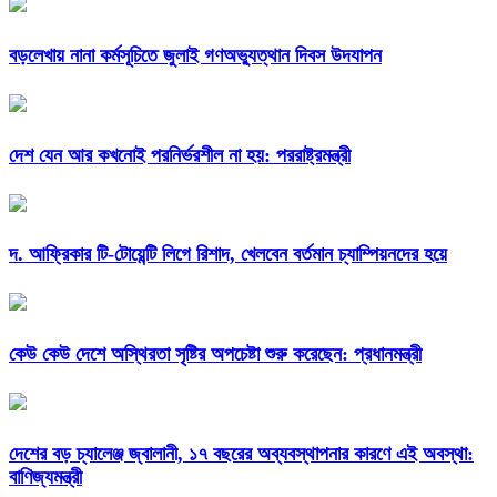
বড়লেখায় নানা কর্মসূচিতে জুলাই গণঅভ্যুত্থান দিবস উদযাপন
দেশ যেন আর কখনোই পরনির্ভরশীল না হয়: পররাষ্ট্রমন্ত্রী
দ. আফ্রিকার টি-টোয়েন্টি লিগে রিশাদ, খেলবেন বর্তমান চ্যাম্পিয়নদের হয়ে
কেউ কেউ দেশে অস্থিরতা সৃষ্টির অপচেষ্টা শুরু করেছেন: প্রধানমন্ত্রী
দেশের বড় চ্যালেঞ্জ জ্বালানী, ১৭ বছরের অব্যবস্থাপনার কারণে এই অবস্থা:
বাণিজ্যমন্ত্রী