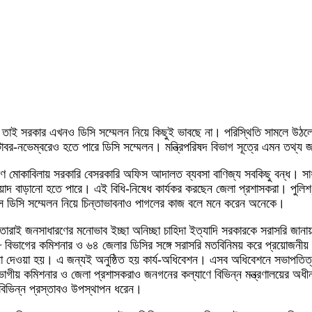
ি। তাই সরকার এখনও ডিসি সম্মেলন নিয়ে কিছুই ভাবছে না। পরিস্থিতি সামলে উঠল
টোবর-নভেম্বরেও হতে পারে ডিসি সম্মেলন। মন্ত্রিপরিষদ বিভাগ সূত্রে এমন তথ্য 
্রমণ মোকাবিলায় সরকারি বেসরকারি অফিস আদালত ব্যবসা বাণিজ্য সবকিছু বন্ধ। স
াদ বাড়ানো হতে পারে। এই বিধি-নিষেধ কার্যকর করছেন জেলা প্রশাসকরা। পুলিশ, র‌
ে ডিসি সম্মেলন নিয়ে চিন্তাভাবনাও পাগলের কাজ বলে মনে করেন অনেকে।
া। তারাই জনসাধারণের মনোভাব ইচ্ছা অনিচ্ছা চাহিদা ইত্যাদি সরকারকে সরাসরি জ
ভাগের কমিশনার ও ৬৪ জেলার ডিসির সঙ্গে সরাসরি মতবিনিময় করে প্রয়োজনীয় দিকনির
্দেশনা দেওয়া হয়। এ জন্যই অনুষ্ঠিত হয় কার্য-অধিবেশন। এসব অধিবেশনে সভাপতিত্ব কর
বিভাগীয় কমিশনার ও জেলা প্রশাসকরাও জনগনের কল্যাণে বিভিন্ন মন্ত্রণালয়ের অধীন
 বিভিন্ন প্রস্তাবও উপস্থাপন ধরেন।