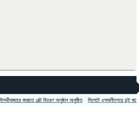
ারে কারাতে বেল্ট বিতরণ অনুষ্ঠান অনুষ্ঠিত
সিলেটে ওসমানীনগরে দুই বাসের মুখোমু