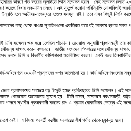
মহামারির কারণে গত বছরের জুলাইতে ডিসি সম্মেলন হয়নি। সেই সম্মেলন চলতি ২০
ণ করেছে বিধায় লকডাউন চলছে। এই মুহূর্তে করোনা পরিস্থিতি মোকাবিলাই জরুরি। 
িতির উন্নতি হলে অক্টোবর-নভেম্বরে হতেও সমস্যা নাই। তবে এসব কিছুই নির্ভর ক
প্রশাসকদের কাছ থেকে পাওয়া সুপারিশগুলো একত্রিত করে বই আকারে ছাপার সকল প্রস
িসি সম্মেলন শুরু হয়ে চলেছিল পাঁচদিন। রেওয়াজ অনুযায়ী প্রধানমন্ত্রী তার কার্য
্গে সৌজন্য সাক্ষাৎ করেন বঙ্গভবনে। জাতীয় সংসদের স্পিকারের সঙ্গে সৌজন্য সা
তীয় সংসদ ভবনে ডিসি ও বিভাগীয় কমিশনাররা মতবিনিময় করেন। একই বছর তিনবাহিনীর 
র্য-অধিবেশনে ৩৩৩টি প্রস্তাবের ওপর আলোচনা হয়। কার্য অধিবেশনগুলোয় মন্ত্রণালয় ও
, জেলা প্রশাসকদের সবচেয়ে বড় ইভেন্ট হচ্ছে প্রতিবছরের ডিসি সম্মেলন। এই 
্মেলনে খোলামেলা আলোচনার সুযোগ হয়। তিনি বলেন, সম্মেলনে প্রধানমন্ত্রী, রাষ্ট্র
দায়িত্ব পালনে স্থানীয় প্রভাবশালী মহলের চাপ ও প্রভাব মোকাবিলার ক্ষেত্রে এই স
শে নেই। এ বিষয়ে পরবর্তী করণীয় সরকারের শীর্ষ পর্যায় থেকে চূড়ান্ত হবে।