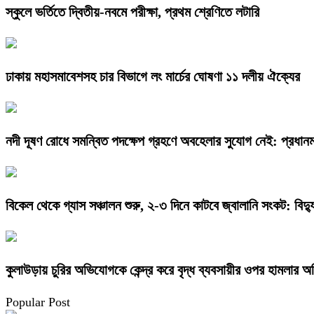
স্কুলে ভর্তিতে দ্বিতীয়-নবমে পরীক্ষা, প্রথম শ্রেণিতে লটারি
ঢাকায় মহাসমাবেশসহ চার বিভাগে লং মার্চের ঘোষণা ১১ দলীয় ঐক্যের
নদী দূষণ রোধে সমন্বিত পদক্ষেপ গ্রহণে অবহেলার সুযোগ নেই: প্রধানমন্
বিকেল থেকে গ্যাস সঞ্চালন শুরু, ২-৩ দিনে কাটবে জ্বালানি সংকট: বিদ্যুৎ
কুলাউড়ায় চুরির অভিযোগকে কেন্দ্র করে বৃদ্ধ ব্যবসায়ীর ওপর হামলার 
Popular Post