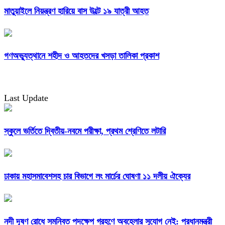
মাতুয়াইলে নিয়ন্ত্রণ হারিয়ে বাস উল্টে ১৯ যাত্রী আহত
গণঅভ্যুত্থানে শহীদ ও আহতদের খসড়া তালিকা প্রকাশ
Last Update
স্কুলে ভর্তিতে দ্বিতীয়-নবমে পরীক্ষা, প্রথম শ্রেণিতে লটারি
ঢাকায় মহাসমাবেশসহ চার বিভাগে লং মার্চের ঘোষণা ১১ দলীয় ঐক্যের
নদী দূষণ রোধে সমন্বিত পদক্ষেপ গ্রহণে অবহেলার সুযোগ নেই: প্রধানমন্ত্রী