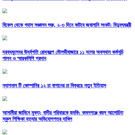
বিকেল থেকে গ্যাস সঞ্চালন শুরু, ২-৩ দিনে কাটবে জ্বালানি সংকট: বিদ্যুৎমন্ত্রী
দ্রব্যমূল্যের ঊর্ধ্বগতি রোধকল্পে মৌলভীবাজারে ১১ দলের অবস্থান কর্মসূচি
পালন ও স্মারকলিপি প্রদান
ন্যাশনাল টি কোম্পানির ১২ চা বাগানের চা বিক্রয়ে নতুন ইতিহাস
আসামীরা জামিনে মুক্ত; বাদীর পরিবারকে হুমকি: কমলগঞ্জে বহুল আলোচিত
স্কুল শিক্ষিকা হত্যার অভিযোগপত্র দাখিল