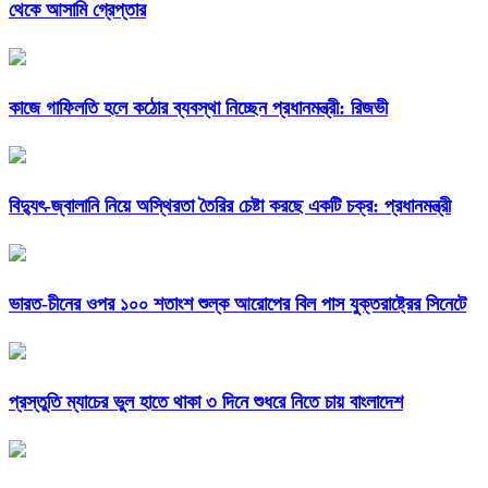
থেকে আসামি গ্রেপ্তার
কাজে গাফিলতি হলে কঠোর ব্যবস্থা নিচ্ছেন প্রধানমন্ত্রী: রিজভী
বিদ্যুৎ-জ্বালানি নিয়ে অস্থিরতা তৈরির চেষ্টা করছে একটি চক্র: প্রধানমন্ত্রী
ভারত-চীনের ওপর ১০০ শতাংশ শুল্ক আরোপের বিল পাস যুক্তরাষ্ট্রের সিনেটে
প্রস্তুতি ম্যাচের ভুল হাতে থাকা ৩ দিনে শুধরে নিতে চায় বাংলাদেশ