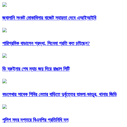
জ্বালানি সংকট মোকাবিলায় বাজেট সহায়তা দেবে এআইআইবি
পারিশ্রমিক বাড়ালেন শ্রদ্ধা, সিনেমা প্রতি কত চাইছেন?
ডি ব্রুইনার শেষ ম্যাচ জয় দিয়ে রাঙাল সিটি
বড়লেখায় সাবেক শিবির নেতার বাড়িতে দুর্বৃত্তের হামলা-ভাংচুর, থানায় জিডি
পুলিশ সদর দপ্তরে বিএনপির প্রতিনিধি দল