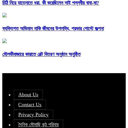
চিঠি নিয়ে হাতেনাতে ধরা, কী করেছিলেন সাই পল্লবীর বাবা-মা?
ব্যক্তিগত অভিমান নাকি জীবনের উপলব্ধি, প্রভার পোস্টে জল্পনা
মৌলভীবাজারে কারাতে বেল্ট বিতরণ অনুষ্ঠান অনুষ্ঠিত
About Us
Contact Us
Privacy Policy
দৈনিক মৌমাছি কন্ঠ পরিবার