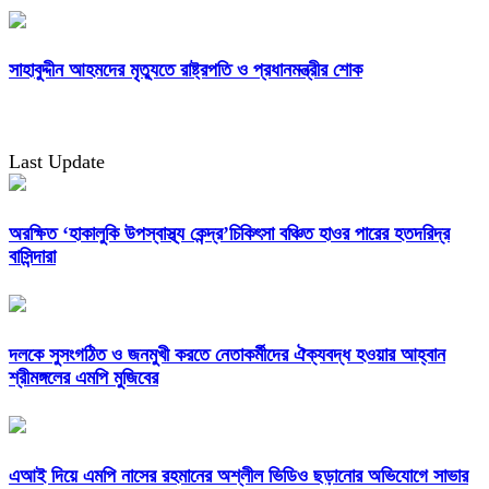
সাহাবুদ্দীন আহমদের মৃত্যুতে রাষ্ট্রপতি ও প্রধানমন্ত্রীর শোক
Last Update
অরক্ষিত ‘হাকালুকি উপস্বাস্থ্য কেন্দ্র’চিকিৎসা বঞ্চিত হাওর পারের হতদরিদ্র
বাসিন্দারা
দলকে সুসংগঠিত ও জনমুখী করতে নেতাকর্মীদের ঐক্যবদ্ধ হওয়ার আহ্বান
শ্রীমঙ্গলের এমপি মুজিবের
এআই দিয়ে এমপি নাসের রহমানের অশ্লীল ভিডিও ছড়ানোর অভিযোগে সাভার