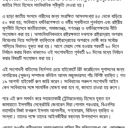
জাতির পিতা হিসেবে সাংবিধানিক স্বীকৃতি দেওয়া হয়।
এ ছাড়া জাতীয় সংসদে নারীদের জন্য সংরক্ষিত আসনসংখ্যা ৪৫ থেকে বাড়িয়ে
৫০ করা হয়; সংবিধানে ধর্মনিরপেক্ষতা ও ধর্মীয় স্বাধীনতা পুনর্বহাল এবং রাষ্ট্রীয়
মূলনীতি হিসেবে জাতীয়তাবাদ, সমাজতন্ত্র, গণতন্ত্র ও ধর্মনিরপেক্ষতার নীতি
সংযোজন করা হয়। অসাংবিধানিকভাবে রাষ্ট্রক্ষমতা দখলকে রাষ্ট্রদ্রোহ অপরাধ
বিবেচনায় নিয়ে সংশ্লিষ্ট ব্যক্তিকে রাষ্ট্রদ্রোহের অপরাধে দোষী করে সর্বোচ্চ
শাস্তির বিধানও যুক্ত করা হয়। আগে মেয়াদ শেষ হওয়ার পরবর্তী ৯০ দিনে
নির্বাচন করার বিধান থাকলেও ওই সংশোধনীতে পূর্ববর্তী ৯০ দিনের মধ্যে নির্বাচন
করার বিষয়টি সংযোজন করা হয়।
এই সংশোধনী বাতিলের নির্দেশনা চেয়ে হাইকোর্টে রিট করেছিলেন সুশাসনের জন্য
নাগরিকের (সুজন) সম্পাদক বদিউল আলম মজুমদারসহ পাঁচ বিশিষ্ট ব্যক্তি। গত
১৯ আগস্ট হাইকোর্ট রুল জারি করেন। সংবিধানের পঞ্চদশ সংশোধনী আইন
কেন সংবিধানের সঙ্গে সাংঘর্ষিক ঘোষণা করা হবে না, জানতে চাওয়া হয় রুলে।
পরে এই রুল সমর্থন করে সহায়তাকারী (ইন্টারভেনার) হিসেবে যুক্ত হন
জামায়াতে ইসলামীর সেক্রেটারি জেনারেল মিয়া গোলাম পরওয়ার, বিএনপির
মহাসচিব মির্জা ফখরুল ইসলাম আলমগীর, গণফোরাম, বিভিন্ন ব্যক্তি ও
সংস্থা। তাদের পক্ষে তাদের আইনজীবীরা বক্তব্য উপস্থাপন করেন।
এছাড়া নওগাঁর রানীনগরের নারায়ণপাড়ার বাসিন্দা বীর মুক্তিযোদ্ধা মো. মোফাজ্জল