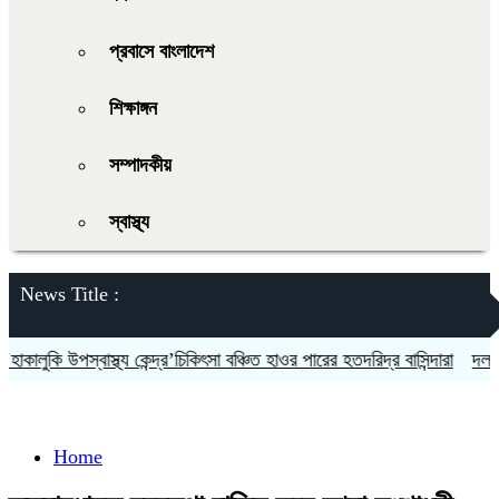
প্রবাসে বাংলাদেশ
শিক্ষাঙ্গন
সম্পাদকীয়
স্বাস্থ্য
News Title :
লুকি উপস্বাস্থ্য কেন্দ্র’চিকিৎসা বঞ্চিত হাওর পারের হতদরিদ্র বাসিন্দারা
দলকে সুস
Home