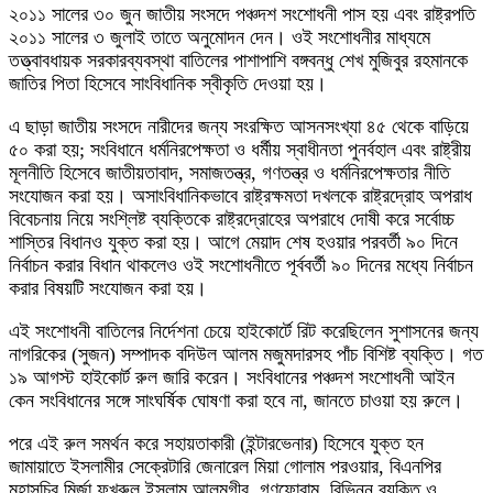
২০১১ সালের ৩০ জুন জাতীয় সংসদে পঞ্চদশ সংশোধনী পাস হয় এবং রাষ্ট্রপতি
২০১১ সালের ৩ জুলাই তাতে অনুমোদন দেন। ওই সংশোধনীর মাধ্যমে
তত্ত্বাবধায়ক সরকারব্যবস্থা বাতিলের পাশাপাশি বঙ্গবন্ধু শেখ মুজিবুর রহমানকে
জাতির পিতা হিসেবে সাংবিধানিক স্বীকৃতি দেওয়া হয়।
এ ছাড়া জাতীয় সংসদে নারীদের জন্য সংরক্ষিত আসনসংখ্যা ৪৫ থেকে বাড়িয়ে
৫০ করা হয়; সংবিধানে ধর্মনিরপেক্ষতা ও ধর্মীয় স্বাধীনতা পুনর্বহাল এবং রাষ্ট্রীয়
মূলনীতি হিসেবে জাতীয়তাবাদ, সমাজতন্ত্র, গণতন্ত্র ও ধর্মনিরপেক্ষতার নীতি
সংযোজন করা হয়। অসাংবিধানিকভাবে রাষ্ট্রক্ষমতা দখলকে রাষ্ট্রদ্রোহ অপরাধ
বিবেচনায় নিয়ে সংশ্লিষ্ট ব্যক্তিকে রাষ্ট্রদ্রোহের অপরাধে দোষী করে সর্বোচ্চ
শাস্তির বিধানও যুক্ত করা হয়। আগে মেয়াদ শেষ হওয়ার পরবর্তী ৯০ দিনে
নির্বাচন করার বিধান থাকলেও ওই সংশোধনীতে পূর্ববর্তী ৯০ দিনের মধ্যে নির্বাচন
করার বিষয়টি সংযোজন করা হয়।
এই সংশোধনী বাতিলের নির্দেশনা চেয়ে হাইকোর্টে রিট করেছিলেন সুশাসনের জন্য
নাগরিকের (সুজন) সম্পাদক বদিউল আলম মজুমদারসহ পাঁচ বিশিষ্ট ব্যক্তি। গত
১৯ আগস্ট হাইকোর্ট রুল জারি করেন। সংবিধানের পঞ্চদশ সংশোধনী আইন
কেন সংবিধানের সঙ্গে সাংঘর্ষিক ঘোষণা করা হবে না, জানতে চাওয়া হয় রুলে।
পরে এই রুল সমর্থন করে সহায়তাকারী (ইন্টারভেনার) হিসেবে যুক্ত হন
জামায়াতে ইসলামীর সেক্রেটারি জেনারেল মিয়া গোলাম পরওয়ার, বিএনপির
মহাসচিব মির্জা ফখরুল ইসলাম আলমগীর, গণফোরাম, বিভিন্ন ব্যক্তি ও