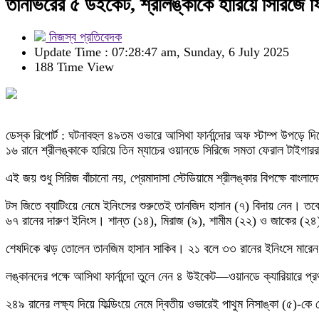
তানভিরের ৫ উইকেট, শ্রীলঙ্কাকে হারিয়ে সিরিজে 
নিজস্ব প্রতিবেদক
Update Time : 07:28:47 am, Sunday, 6 July 2025
188 Time View
ডেস্ক রিপোর্ট : ঘটনাবহুল ৪৯তম ওভারে আসিথা ফার্নান্দোর অফ স্টাম্প উপড়ে
১৬ রানে শ্রীলঙ্কাকে হারিয়ে তিন ম্যাচের ওয়ানডে সিরিজে সমতা ফেরাল টাইগার
এই জয় শুধু সিরিজ বাঁচানো নয়, প্রেমাদাসা স্টেডিয়ামে শ্রীলঙ্কার বিপক্ষে
টস জিতে ব্যাটিংয়ে নেমে ইনিংসের শুরুতেই তানজিদ হাসান (৭) বিদায় নেন। ত
৬৭ রানের দারুণ ইনিংস। শান্ত (১৪), মিরাজ (৯), শামীম (২২) ও জাকের (
শেষদিকে ঝড় তোলেন তানজিম হাসান সাকিব। ২১ বলে ৩৩ রানের ইনিংসে মারেন দুট
লঙ্কানদের পক্ষে আসিথা ফার্নান্দো তুলে নেন ৪ উইকেট—ওয়ানডে ক্যারিয়ারে প্
২৪৯ রানের লক্ষ্য দিয়ে ফিল্ডিংয়ে নেমে দ্বিতীয় ওভারেই পাথুম নিসাঙ্কা (