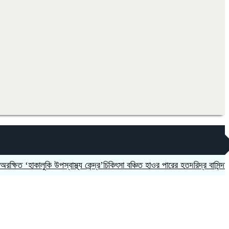
হাকালুকি উপস্বাস্থ্য কেন্দ্র’চিকিৎসা বঞ্চিত হাওর পারের হতদরিদ্র বাসিন্দারা
দলকে