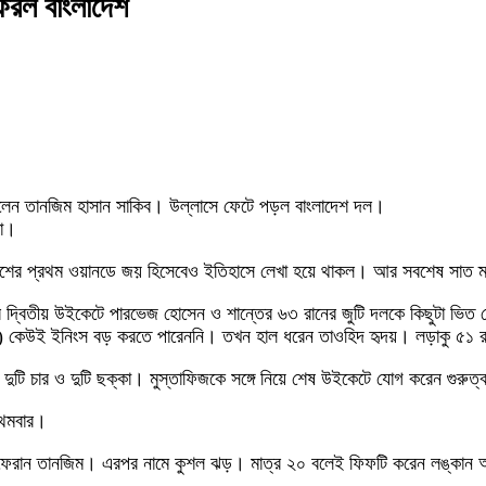
ফিরল বাংলাদেশ
 দিলেন তানজিম হাসান সাকিব। উল্লাসে ফেটে পড়ল বাংলাদেশ দল।
রা।
 বাংলাদেশের প্রথম ওয়ানডে জয় হিসেবেও ইতিহাসে লেখা হয়ে থাকল। আর সবশেষ সাত 
বে দ্বিতীয় উইকেটে পারভেজ হোসেন ও শান্তের ৬৩ রানের জুটি দলকে কিছুটা ভিত
২৪) কেউই ইনিংস বড় করতে পারেননি। তখন হাল ধরেন তাওহিদ হৃদয়। লড়াকু ৫১ 
ি চার ও দুটি ছক্কা। মুস্তাফিজকে সঙ্গে নিয়ে শেষ উইকেটে যোগ করেন গুরুত্ব
রথমবার।
৫)-কে ফেরান তানজিম। এরপর নামে কুশল ঝড়। মাত্র ২০ বলেই ফিফটি করেন লঙ্কা