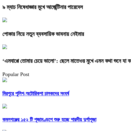
৯ ম্যাচ নিষেধাজ্ঞার মুখে আর্জেন্টিনার পারেদেস
পোকার নিয়ে নতুন ব্যবসায়িক ভাবনায় নেইমার
‘এমবাপ্পে তোমার চেয়ে ভালো’: ছেলে মাতেওর মুখে এমন কথা শুনে যা
Popular Post
মিরপুরে পুলিশ-অটোরিকশা চালকদের সংঘর্ষ
কমলগঞ্জের ১৫২ টি পূজামণ্ডপে শুরু হচ্ছে শারদীয় দুর্গাপূজা