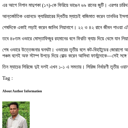
এর আগে নিশান মাদুশকা (১৭)-কে ফিরিয়ে ভাঙেন ৬৯ রানের জুটি। এরপর চারিথ আস
আন্তর্জাতিক ওয়ানডে ক্যারিয়ারের দ্বিতীয় ম্যাচেই বাজিমাত করেন তানভির ই
শেষদিকে একাই লড়াই করেন জানিথ লিয়ানাগে। ২২ ও ৪২ রানে জীবন পাওয়া এই ব
তবে ৪৮তম ওভারে মোস্তাফিজুর রহমানের বলে ফিরতি ক্যাচ দিয়ে থেমে যান লিয়
শেষ ওভারে উত্তেজনার ঘনঘটা। ওভারের তৃতীয় বলে কট-বিহাইন্ডের জোরালো আবে
পঞ্চম বলেই অফ স্টাম্প উপড়ে দিয়ে বোল্ড করেন আসিথা ফার্নান্দোকে—সেই সঙ্গ
তিন ম্যাচের সিরিজে দুই দলই এখন ১-১ এ সমতায়। সিরিজ নির্ধারণী তৃতীয় ওয়া
Tag :
About Author Information