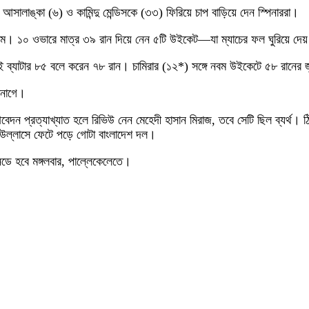
ালাঙ্কা (৬) ও কামিন্দু মেন্ডিসকে (৩৩) ফিরিয়ে চাপ বাড়িয়ে দেন স্পিনাররা।
সলাম। ১০ ওভারে মাত্র ৩৯ রান দিয়ে নেন ৫টি উইকেট—যা ম্যাচের ফল ঘুরিয়ে দে
্যাটার ৮৫ বলে করেন ৭৮ রান। চামিরার (১২*) সঙ্গে নবম উইকেটে ৫৮ রানের জু
ানাগে।
দন প্রত্যাখ্যাত হলে রিভিউ নেন মেহেদী হাসান মিরাজ, তবে সেটি ছিল ব্যর্থ
ে উল্লাসে ফেটে পড়ে গোটা বাংলাদেশ দল।
নডে হবে মঙ্গলবার, পাল্লেকেলেতে।