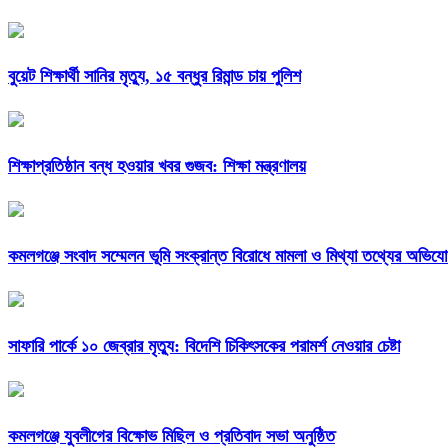
বুয়েট শিক্ষার্থী সানির মৃত্যু, ১৫ বন্ধুর রিমান্ড চায় পুলিশ
শিক্ষাপ্রতিষ্ঠান বন্ধ হওয়ার খবর গুজব: শিক্ষা মন্ত্রণালয়
কমলগঞ্জে সংবাদ সম্মেলন ভূমি সংক্রান্ত বিরোধে মামলা ও মিথ্যা তথ্যের অভিয
সাফারি পার্কে ১০ জেব্রার মৃত্যু: বিদেশি চিকিৎসকের পরামর্শ নেওয়ার চেষ্টা
কমলগঞ্জে যুবলীগের বিক্ষোভ মিছিল ও প্রতিবাদ সভা অনুষ্ঠিত