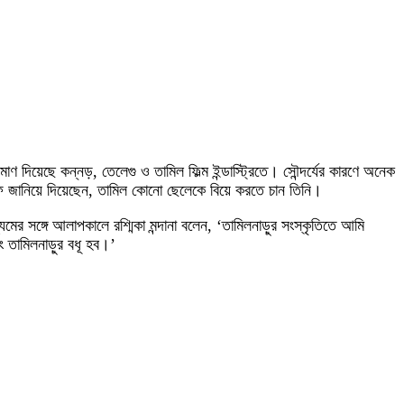
মাণ দিয়েছে কন্নড়, তেলেগু ও তামিল ফিল্ম ইন্ডাস্ট্রিতে। সৌন্দর্যের কারণে অনেক
াফ জানিয়ে দিয়েছেন, তামিল কোনো ছেলেকে বিয়ে করতে চান তিনি।
যমের সঙ্গে আলাপকালে রশ্মিকা মন্দানা বলেন, ‘তামিলনাড়ুর সংস্কৃতিতে আমি
ং তামিলনাড়ুর বধূ হব।’