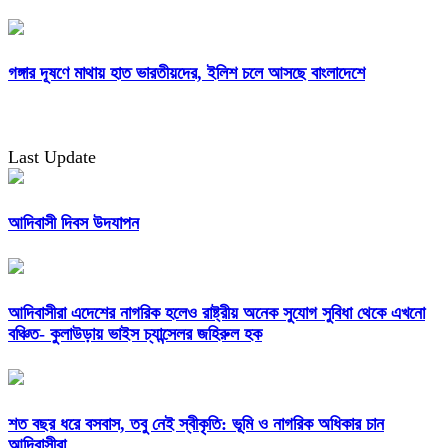
গঙ্গার দূষণে মাথায় হাত ভারতীয়দের, ইলিশ চলে আসছে বাংলাদেশে
Last Update
আদিবাসী দিবস উদযাপন
আদিবাসীরা এদেশের নাগরিক হলেও রাষ্ট্রীয় অনেক সুযোগ সুবিধা থেকে এখনো
বঞ্চিত- কুলাউড়ায় ভাইস চ্যান্সেলর জহিরুল হক
শত বছর ধরে বসবাস, তবু নেই স্বীকৃতি: ভূমি ও নাগরিক অধিকার চান
আদিবাসীরা