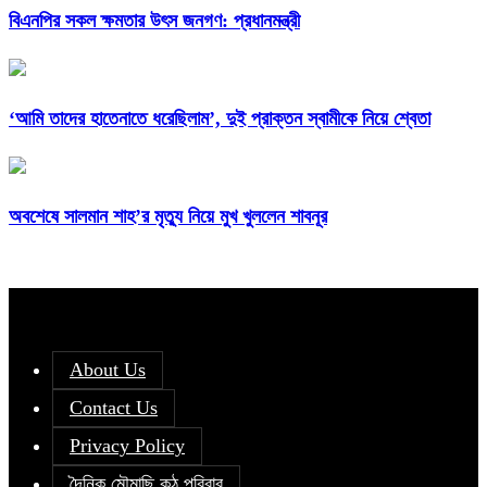
বিএনপির সকল ক্ষমতার উৎস জনগণ: প্রধানমন্ত্রী
‘আমি তাদের হাতেনাতে ধরেছিলাম’, দুই প্রাক্তন স্বামীকে নিয়ে শ্বেতা
অবশেষে সালমান শাহ’র মৃত্যু নিয়ে মুখ খুললেন শাবনূর
About Us
Contact Us
Privacy Policy
দৈনিক মৌমাছি কন্ঠ পরিবার