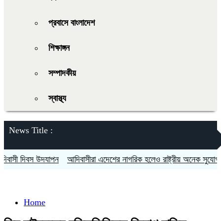
প্রবাসে বাংলাদেশ
শিক্ষাঙ্গন
সম্পাদকীয়
স্বাস্থ্য
News Title :
সী দিবস উদযাপন
আদিবাসীরা এদেশের নাগরিক হলেও রাষ্ট্রীয় অনেক সুযোগ সুবি
Home