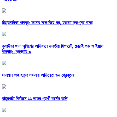
চিত্রনায়িকা শাবনূর: আমার সঙ্গে বিয়ে নয়, হয়তো স্বপ্নের বাসর
কুলাউড়া থানা পুলিশের অভিযানে ভারতীয় সিগারেট, চোরাই গরু ও ইয়াবা
উদ্ধার; গ্রেপ্তার ৩
সালমান শাহ হত্যা মামলায় অভিনেতা ডন গ্রেপ্তার
রাষ্ট্রপতি নির্বাচনে ১১ দলের প্রার্থী কর্নেল অলি