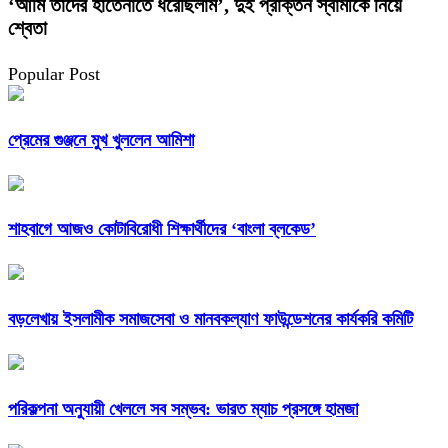
‘আমি তাদের হাতেনাতে ধরেছিলাম’, দুই প্রাক্তন স্বামীকে নিয়ে
শ্বেতা
Popular Post
প্রেমের গুঞ্জনে মুখ খুললেন আমিশা
শাহবাগে আজও কোটাবিরোধী শিক্ষার্থীদের ‘বাংলা ব্লকেড’
বড়লেখায় ইসলামীক সমাজসেবা ও মানবকল্যাণ ফাউন্ডেশনের কার্যকরি কমিটি
পরিকল্পনা অনুযায়ী খেললে সব সম্ভব: ভারত ম্যাচ প্রসঙ্গে হামজা