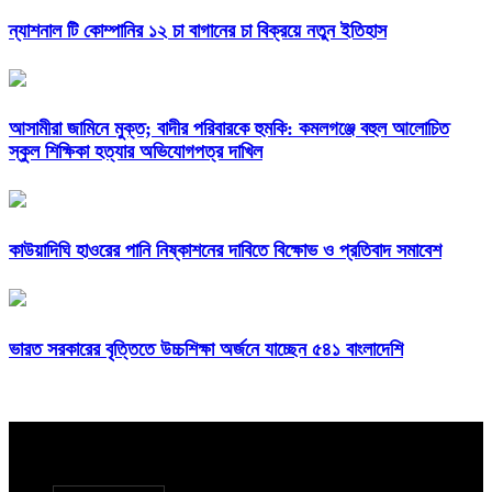
ন্যাশনাল টি কোম্পানির ১২ চা বাগানের চা বিক্রয়ে নতুন ইতিহাস
আসামীরা জামিনে মুক্ত; বাদীর পরিবারকে হুমকি: কমলগঞ্জে বহুল আলোচিত
স্কুল শিক্ষিকা হত্যার অভিযোগপত্র দাখিল
কাউয়াদিঘি হাওরের পানি নিষ্কাশনের দাবিতে বিক্ষোভ ও প্রতিবাদ সমাবেশ
ভারত সরকারের বৃত্তিতে উচ্চশিক্ষা অর্জনে যাচ্ছেন ৫৪১ বাংলাদেশি