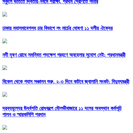
স্কুলে ভর্তিতে দ্বিতীয়-নবমে পরীক্ষা, প্রথম শ্রেণিতে লটারি
ঢাকায় মহাসমাবেশসহ চার বিভাগে লং মার্চের ঘোষণা ১১ দলীয় ঐক্যের
নদী দূষণ রোধে সমন্বিত পদক্ষেপ গ্রহণে অবহেলার সুযোগ নেই: প্রধানমন্ত্রী
বিকেল থেকে গ্যাস সঞ্চালন শুরু, ২-৩ দিনে কাটবে জ্বালানি সংকট: বিদ্যুৎমন্ত্রী
দ্রব্যমূল্যের ঊর্ধ্বগতি রোধকল্পে মৌলভীবাজারে ১১ দলের অবস্থান কর্মসূচি
পালন ও স্মারকলিপি প্রদান