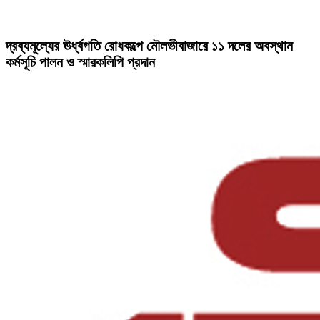
দ্রব্যমূল্যের ঊর্ধ্বগতি রোধকল্পে মৌলভীবাজারে ১১ দলের অবস্থান
কর্মসূচি পালন ও স্মারকলিপি প্রদান