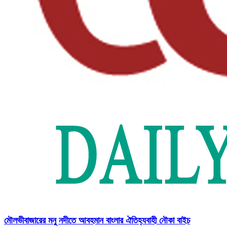
মৌলভীবাজারের মনু নদীতে আবহমান বাংলার ঐতিহ্যবাহী নৌকা বাইচ