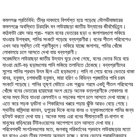
কমলগঞ্জ প্রতিনিধি: তীব্র দাবদাহে বিপর্যস্ত হয়ে পড়েছে মৌলভীবাজারের
কমলগঞ্জে অবস্থিত চিরহরিৎ বন লাউয়াছড়া জাতীয় উদ্যানের জীববৈচিত্র্য।
কাঠফাটা রোদ আর প্রচ- গরমে বনের ভেতরের ছড়া ও জলাশয়গুলো শুকিয়ে
যাওয়ার উপক্রম, পানির সংকটে পড়েছে বন্যপ্রাণীরা। বনের শীতল পরিবেশেও
এখন আর স্বস্তি নেই প্রাণীকুলে। শুকিয়ে যাচ্ছে জলাশয়, পানির খোঁজে
লোকালয়ে চলে আসতে দেখা যায় বন্যপ্রাণী।
সরেজমিনে লাউয়াছড়া জাতীয় উদ্যান ঘুরে দেখা গেছে, বনের ভেতর দিয়ে বয়ে
যাওয়া ছোট-বড় ছড়াগুলোর পানি শুকিয়ে তলানিতে ঠেকেছে। বন্যপ্রাণীদের
সুপেয় পানির প্রধান উৎস ছিল এই ছড়াগুলো। পানি না পেয়ে বনের ভেতরে থাকা
বানর, হনুমান, চশমাধারী হনুমান, মায়া হরিণ ও বিভিন্ন প্রজাতির পাখি চরম
সংকটে পড়েছে। পানির তৃষ্ণা মেটাতে এবং প্রচন্ড গরমে একটু শীতল পরিবেশের
খোঁজে বনের ভেতরের ছায়াঘেরা অংশ ছেড়ে অনেক বন্যপ্রাণীকে লোকালয় বা
বনের মধ্য দিয়ে যাওয়া রেললাইন ও সড়কের পাশে চলে আসতে দেখা যাচ্ছে।
এতে করে সড়ক দুর্ঘটনা ও শিকারিদের খপ্পরে পড়ার ঝুঁকি আরও বেড়ে গেছে।
স্থানীয় বাসিন্দারা জানান, দুপুরের দিকে বনের বানর ও হনুমানগুলোকে পানির জন্য
ছটফট করতে দেখা যায়। অনেক সময় এরা বনের সীমান্তবর্তী চা-বাগান বা
মানুষের বাড়িঘরের টিউবওয়েলের আশেপাশে চলে আসতে দেখা যায়।
পরিবেশবাদী সংগঠনগুলোর মতে, জলবায়ু পরিবর্তনের প্রভাবে লাউয়াছড়ার মতো
ঘন বনেও এখন তীব্র তাপদাহ অনুভূত হচ্ছে। বনের ভেতরে প্রাকৃতিকভাবে