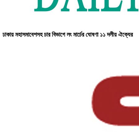
ঢাকায় মহাসমাবেশসহ চার বিভাগে লং মার্চের ঘোষণা ১১ দলীয় ঐক্যের