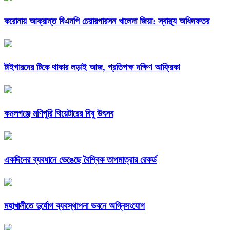
করোনায় আক্রান্ত বিএনপি চেয়ারপারসন খালেদা জিয়া: স্বাস্থ্য অধিদফতর
টাইগারদের টিকে থাকার লড়াই আজ, প্রতিপক্ষ দক্ষিণ আফ্রিকা
কমলগঞ্জে মণিপুরি থিয়েটারের বিষু উৎসব
একদিনের ব্যবধানে ভেঙেছে বৈশ্বিক তাপমাত্রার রেকর্ড
মহাখালীতে দুর্যোগ ব্যবস্থাপনা ভবনে অগ্নিসংযোগ