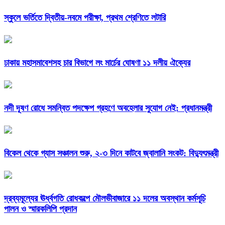
স্কুলে ভর্তিতে দ্বিতীয়-নবমে পরীক্ষা, প্রথম শ্রেণিতে লটারি
ঢাকায় মহাসমাবেশসহ চার বিভাগে লং মার্চের ঘোষণা ১১ দলীয় ঐক্যের
নদী দূষণ রোধে সমন্বিত পদক্ষেপ গ্রহণে অবহেলার সুযোগ নেই: প্রধানমন্ত্রী
বিকেল থেকে গ্যাস সঞ্চালন শুরু, ২-৩ দিনে কাটবে জ্বালানি সংকট: বিদ্যুৎমন্ত্রী
দ্রব্যমূল্যের ঊর্ধ্বগতি রোধকল্পে মৌলভীবাজারে ১১ দলের অবস্থান কর্মসূচি
পালন ও স্মারকলিপি প্রদান