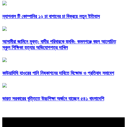
ন্যাশনাল টি কোম্পানির ১২ চা বাগানের চা বিক্রয়ে নতুন ইতিহাস
আসামীরা জামিনে মুক্ত; বাদীর পরিবারকে হুমকি: কমলগঞ্জে বহুল আলোচিত
স্কুল শিক্ষিকা হত্যার অভিযোগপত্র দাখিল
কাউয়াদিঘি হাওরের পানি নিষ্কাশনের দাবিতে বিক্ষোভ ও প্রতিবাদ সমাবেশ
ভারত সরকারের বৃত্তিতে উচ্চশিক্ষা অর্জনে যাচ্ছেন ৫৪১ বাংলাদেশি